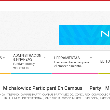
ADMINISTRACIÓN
S
HERRAMIENTAS
& FINANZAS
EDITO
Herramientas útiles para
Fundamentos y
.
el emprendimiento.
estrategias.
 Michalowicz Participará En Campus Party M
NCA TREVIÑO
,
CAMPUS PARTY
,
CAMPUS PARTY MÉXICO
,
CONCURSO
,
CONVOCATOR
G HALL
,
LINUX INTERNATIONAL
,
MIKE MICHALOWICZ
,
MIKKO HYPPONEN
,
PARTIC