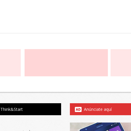
Think&Start
Anúnciate aquí