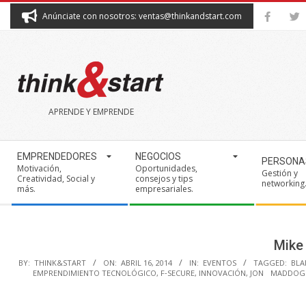
Skip
Anúnciate con nosotros: ventas@thinkandstart.com
to
content
THINK&START
APRENDE Y EMPRENDE
Secondary
EMPRENDEDORES
NEGOCIOS
PERSONA
Navigation
Motivación,
Oportunidades,
Gestión y
Creatividad, Social y
consejos y tips
Menu
networking
más.
empresariales.
Mike
BY:
THINK&START
ON:
ABRIL 16, 2014
IN:
EVENTOS
TAGGED:
BLA
EMPRENDIMIENTO TECNOLÓGICO
,
F‐SECURE
,
INNOVACIÓN
,
JON MADDO