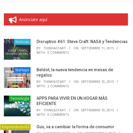
Anúnciate aquí
Noticias
Disruptivo #61: Steve Craft: NASA y Tendencias
BY:
THINK&START
ON:
SEPTIEMBRE 11, 2015
WITH:
0 COMMENTS
Startups
Beldot, la nueva tendencia en mesas de
regalos
BY:
THINK&START
ON:
SEPTIEMBRE 10, 2015
WITH:
2 COMMENTS
Tecnología
APPS PARA VIVIR EN UN HOGAR MÁS
EFICIENTE
BY:
THINK&START
ON:
SEPTIEMBRE 10, 2015
WITH:
0 COMMENTS
EmprendedorES
Gus, va a cambiar la forma de consumir