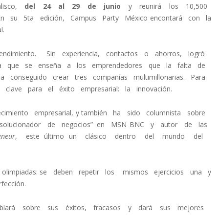
lisco,
del 24 al 29 de junio
y reunirá los 10,500
En su 5ta edición, Campus Party México encontará con la
l.
imiento. Sin experiencia, contactos o ahorros, logró
sofía que se enseña a los emprendedores que la falta de
Ha conseguido crear tres compañías multimillonarias. Para
e clave para el éxito empresarial: la innovación.
ecimiento empresarial, y también ha sido columnista sobre
“solucionador de negocios” en MSN BNC y autor de las
neur
, este último un clásico dentro del mundo del
limpiadas: se deben repetir los mismos ejercicios una y
ección.
ablará sobre sus éxitos, fracasos y dará sus mejores