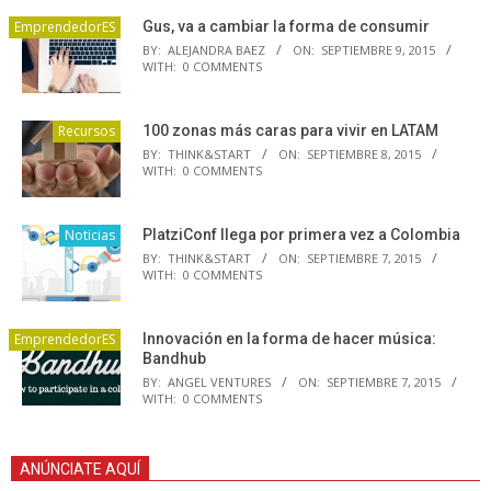
EmprendedorES
Gus, va a cambiar la forma de consumir
BY:
ALEJANDRA BAEZ
ON:
SEPTIEMBRE 9, 2015
WITH:
0 COMMENTS
Recursos
100 zonas más caras para vivir en LATAM
BY:
THINK&START
ON:
SEPTIEMBRE 8, 2015
WITH:
0 COMMENTS
Noticias
PlatziConf llega por primera vez a Colombia
BY:
THINK&START
ON:
SEPTIEMBRE 7, 2015
WITH:
0 COMMENTS
EmprendedorES
Innovación en la forma de hacer música:
Bandhub
BY:
ANGEL VENTURES
ON:
SEPTIEMBRE 7, 2015
WITH:
0 COMMENTS
ANÚNCIATE AQUÍ