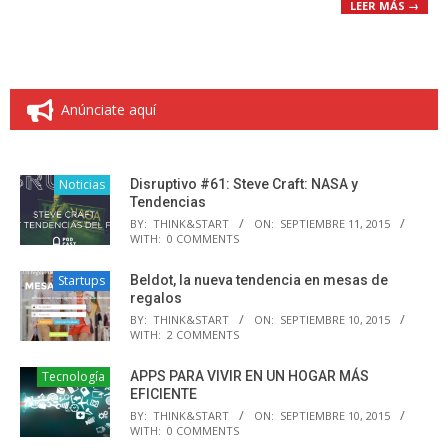
LEER MÁS →
Anúnciate aquí
Noticias
Disruptivo #61: Steve Craft: NASA y
Tendencias
BY:
THINK&START
ON:
SEPTIEMBRE 11, 2015
WITH:
0 COMMENTS
Startups
Beldot, la nueva tendencia en mesas de
regalos
BY:
THINK&START
ON:
SEPTIEMBRE 10, 2015
WITH:
2 COMMENTS
Tecnología
APPS PARA VIVIR EN UN HOGAR MÁS
EFICIENTE
BY:
THINK&START
ON:
SEPTIEMBRE 10, 2015
WITH:
0 COMMENTS