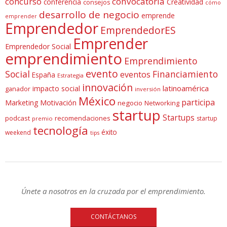
concurso
convocatoria
conferencia
Creatividad
consejos
cómo
desarrollo de negocio
emprende
emprender
Emprendedor
EmprendedorES
Emprender
Emprendedor Social
emprendimiento
Emprendimiento
evento
Social
Financiamiento
eventos
España
Estrategia
innovación
latinoamérica
impacto social
ganador
inversión
México
participa
Marketing
Motivación
negocio
Networking
startup
Startups
podcast
recomendaciones
startup
premio
tecnología
éxito
weekend
tips
Únete a nosotros en la cruzada por el emprendimiento.
CONTÁCTANOS