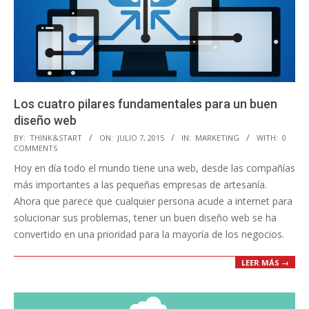
Los cuatro pilares fundamentales para un buen
diseño web
2015-
BY:
THINK&START
ON:
JULIO 7, 2015
IN:
MARKETING
WITH:
0
COMMENTS
07-
Hoy en día todo el mundo tiene una web, desde las compañías
07
más importantes a las pequeñas empresas de artesanía.
Ahora que parece que cualquier persona acude a internet para
solucionar sus problemas, tener un buen diseño web se ha
convertido en una prioridad para la mayoría de los negocios.
LEER MÁS →