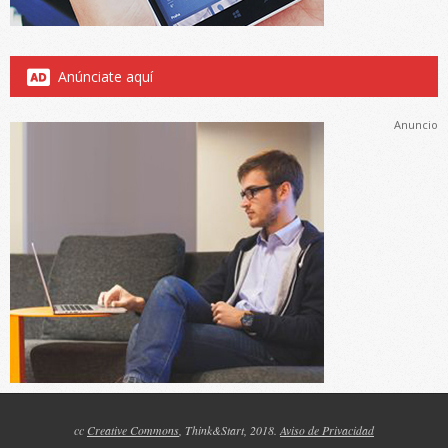
Anúnciate aquí
Anuncio
cc
Creative Commons
, Think&Start, 2018.
Aviso de Privacidad