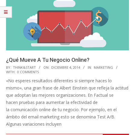
¿Qué Mueve A Tu Negocio Online?
2014-
BY:
THINK&START
ON:
DICIEMBRE 4, 2014
IN:
MARKETING
WITH:
0 COMMENTS
12-
«No esperes resultados diferentes si siempre haces lo
04
mismo», una gran frase de Albert Einstein que refleja la actitud
que adoptan las mejores organizaciones. En Factual se
hacen pruebas para aumentar la efectividad de
la comunicación online de tu negocio. Por ejemplo, en el
ámbito del email marketing esto se denomina Test A/B.
Algunas variaciones incluyen