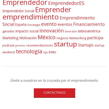
Emprendedor
EmprendedorES
Emprender
Emprendedor Social
emprendimiento
Emprendimiento
evento
Social
Financiamiento
eventos
España
Estrategia
innovación
latinoamérica
impacto social
ganador
inversión
México
participa
Marketing
Motivación
negocio
Networking
startup
Startups
podcast
recomendaciones
startup
premio
tecnología
éxito
weekend
tips
Únete a nosotros en la cruzada por el emprendimiento.
CONTÁCTANOS