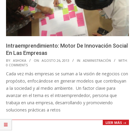
Intraemprendimiento: Motor De Innovación Social
En Las Empresas
2013-
BY:
ASHOKA
ON:
AGOSTO 26, 2013
IN:
ADMINISTRACIÓN
WITH:
0 COMMENTS
08-
Cada vez más empresas se suman a la visión de negocios con
26
propósito, enfocándose en generar modelos que contribuyan
a la sociedad y al medio ambiente. Un factor clave para
avanzar en el tema es el intraemprendedor, persona que
trabaja en una empresa, desarrollando y promoviendo
soluciones prácticas a retos
LEER MÁS →