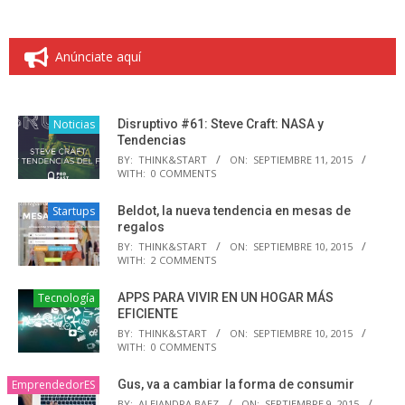
Anúnciate aquí
Noticias
Disruptivo #61: Steve Craft: NASA y
Tendencias
BY:
THINK&START
ON:
SEPTIEMBRE 11, 2015
WITH:
0 COMMENTS
Startups
Beldot, la nueva tendencia en mesas de
regalos
BY:
THINK&START
ON:
SEPTIEMBRE 10, 2015
WITH:
2 COMMENTS
Tecnología
APPS PARA VIVIR EN UN HOGAR MÁS
EFICIENTE
BY:
THINK&START
ON:
SEPTIEMBRE 10, 2015
WITH:
0 COMMENTS
EmprendedorES
Gus, va a cambiar la forma de consumir
BY:
ALEJANDRA BAEZ
ON:
SEPTIEMBRE 9, 2015