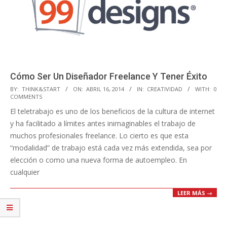
Cómo Ser Un Diseñador Freelance Y Tener Éxito
2014-
BY:
THINK&START
ON:
ABRIL 16, 2014
IN:
CREATIVIDAD
WITH:
0
COMMENTS
04-
El teletrabajo es uno de los beneficios de la cultura de internet
16
y ha facilitado a límites antes inimaginables el trabajo de
muchos profesionales freelance. Lo cierto es que esta
“modalidad” de trabajo está cada vez más extendida, sea por
elección o como una nueva forma de autoempleo. En
cualquier
LEER MÁS →