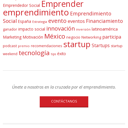
Emprender
Emprendedor Social
emprendimiento
Emprendimiento
evento
Social
Financiamiento
eventos
España
Estrategia
innovación
latinoamérica
impacto social
ganador
inversión
México
participa
Marketing
Motivación
negocio
Networking
startup
Startups
podcast
recomendaciones
startup
premio
tecnología
éxito
weekend
tips
Únete a nosotros en la cruzada por el emprendimiento.
CONTÁCTANOS