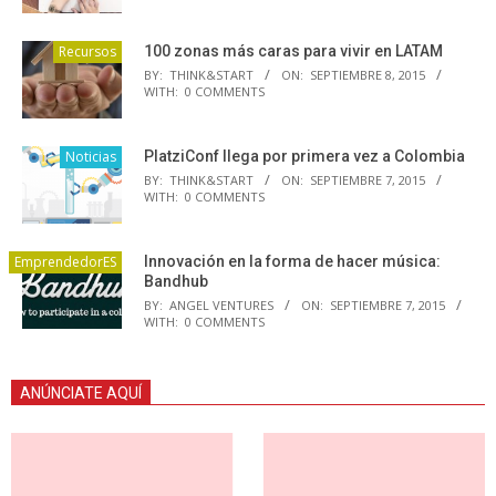
Recursos
100 zonas más caras para vivir en LATAM
BY:
THINK&START
ON:
SEPTIEMBRE 8, 2015
WITH:
0 COMMENTS
Noticias
PlatziConf llega por primera vez a Colombia
BY:
THINK&START
ON:
SEPTIEMBRE 7, 2015
WITH:
0 COMMENTS
EmprendedorES
Innovación en la forma de hacer música:
Bandhub
BY:
ANGEL VENTURES
ON:
SEPTIEMBRE 7, 2015
WITH:
0 COMMENTS
ANÚNCIATE AQUÍ