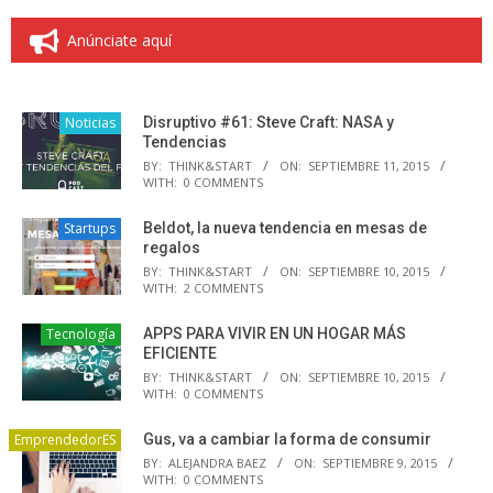
Anúnciate aquí
Noticias
Disruptivo #61: Steve Craft: NASA y
Tendencias
BY:
THINK&START
ON:
SEPTIEMBRE 11, 2015
WITH:
0 COMMENTS
Startups
Beldot, la nueva tendencia en mesas de
regalos
BY:
THINK&START
ON:
SEPTIEMBRE 10, 2015
WITH:
2 COMMENTS
Tecnología
APPS PARA VIVIR EN UN HOGAR MÁS
EFICIENTE
BY:
THINK&START
ON:
SEPTIEMBRE 10, 2015
WITH:
0 COMMENTS
EmprendedorES
Gus, va a cambiar la forma de consumir
BY:
ALEJANDRA BAEZ
ON:
SEPTIEMBRE 9, 2015
WITH:
0 COMMENTS