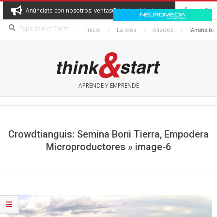
Skip
Anúnciate con nosotros: ventas@thinkandstart.com
to
Search
content
Inicio
La idea
Aliados
Contacto
Anuncio
THINK&START
APRENDE Y EMPRENDE
Secondary
Navigation
Menu
Crowdtianguis: Semina Boni Tierra, Empodera
Microproductores »
image-6