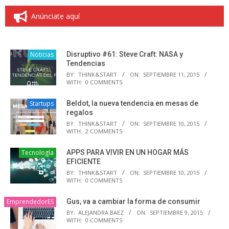
entradas
Anúnciate aquí
Noticias
Disruptivo #61: Steve Craft: NASA y
Tendencias
BY:
THINK&START
ON:
SEPTIEMBRE 11, 2015
WITH:
0 COMMENTS
Startups
Beldot, la nueva tendencia en mesas de
regalos
BY:
THINK&START
ON:
SEPTIEMBRE 10, 2015
WITH:
2 COMMENTS
Tecnología
APPS PARA VIVIR EN UN HOGAR MÁS
EFICIENTE
BY:
THINK&START
ON:
SEPTIEMBRE 10, 2015
WITH:
0 COMMENTS
EmprendedorES
Gus, va a cambiar la forma de consumir
BY:
ALEJANDRA BAEZ
ON:
SEPTIEMBRE 9, 2015
WITH:
0 COMMENTS