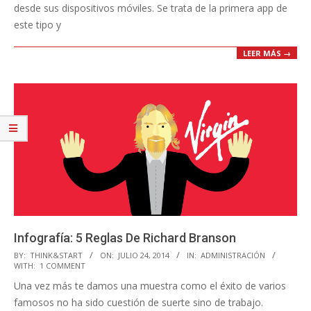
desde sus dispositivos móviles. Se trata de la primera app de
este tipo y
LEER MÁS →
Infografía: 5 Reglas De Richard Branson
2014-
BY:
THINK&START
ON:
JULIO 24, 2014
IN:
ADMINISTRACIÓN
WITH:
1 COMMENT
07-
Una vez más te damos una muestra como el éxito de varios
24
famosos no ha sido cuestión de suerte sino de trabajo.