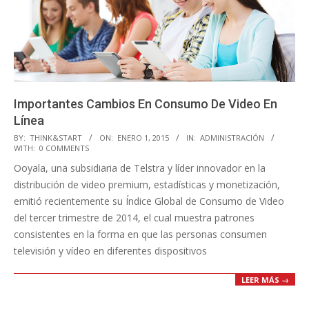
Importantes Cambios En Consumo De Video En
Línea
2015-
BY:
THINK&START
ON:
ENERO 1, 2015
IN:
ADMINISTRACIÓN
WITH:
0 COMMENTS
01-
Ooyala, una subsidiaria de Telstra y líder innovador en la
01
distribución de video premium, estadísticas y monetización,
emitió recientemente su Índice Global de Consumo de Video
del tercer trimestre de 2014, el cual muestra patrones
consistentes en la forma en que las personas consumen
televisión y vídeo en diferentes dispositivos
LEER MÁS →