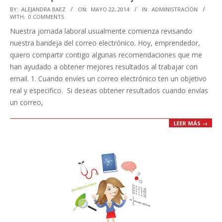
2014-
BY:
ALEJANDRA BAEZ
ON:
MAYO 22, 2014
IN:
ADMINISTRACIÓN
WITH:
0 COMMENTS
05-
Nuestra jornada laboral usualmente comienza revisando
22
nuestra bandeja del correo electrónico. Hoy, emprendedor,
quiero compartir contigo algunas recomendaciones que me
han ayudado a obtener mejores resultados al trabajar con
email. 1. Cuando envíes un correo electrónico ten un objetivo
real y especifico. Si deseas obtener resultados cuando envías
un correo,
LEER MÁS →