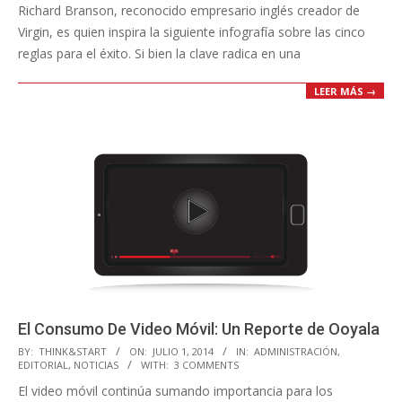
Richard Branson, reconocido empresario inglés creador de
Virgin, es quien inspira la siguiente infografía sobre las cinco
reglas para el éxito. Si bien la clave radica en una
LEER MÁS →
El Consumo De Video Móvil: Un Reporte de Ooyala
2014-
BY:
THINK&START
ON:
JULIO 1, 2014
IN:
ADMINISTRACIÓN
,
EDITORIAL
,
NOTICIAS
WITH:
3 COMMENTS
07-
El video móvil continúa sumando importancia para los
01