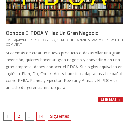
Conoce El PDCA Y Haz Un Gran Negocio
2014-
BY:
LAJAPYME
ON:
ABRIL 23, 2014
IN:
ADMINISTRACIÓN
WITH:
1
COMMENT
04-
Si además de crear un nuevo producto o desarrollar una gran
23
invención, quieres hacer un gran negocio y convertirlo en una
gran empresa, debes conocer el PDCA. Sus siglas equivalen en
inglés a: Plan, Do, Check, Act, y han sido adaptadas al español
como PERA: Planear, Ejecutar, Revisar y Ajustar. El PDCA es
un ciclo de gerenciamiento para
LEER MÁS →
Paginación
1
2
…
14
Siguientes
de