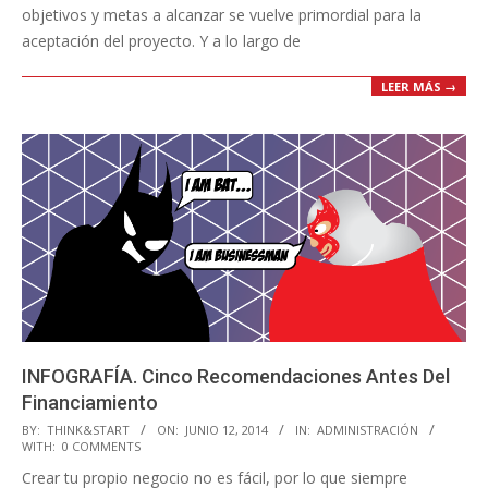
objetivos y metas a alcanzar se vuelve primordial para la
aceptación del proyecto. Y a lo largo de
LEER MÁS →
INFOGRAFÍA. Cinco Recomendaciones Antes Del
Financiamiento
2014-
BY:
THINK&START
ON:
JUNIO 12, 2014
IN:
ADMINISTRACIÓN
WITH:
0 COMMENTS
06-
Crear tu propio negocio no es fácil, por lo que siempre
12