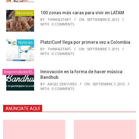
Recursos
100 zonas más caras para vivir en LATAM
BY:
THINK&START
ON:
SEPTIEMBRE 8, 2015
WITH:
0 COMMENTS
Noticias
PlatziConf llega por primera vez a Colombia
BY:
THINK&START
ON:
SEPTIEMBRE 7, 2015
WITH:
0 COMMENTS
EmprendedorES
Innovación en la forma de hacer música:
Bandhub
BY:
ANGEL VENTURES
ON:
SEPTIEMBRE 7, 2015
WITH:
0 COMMENTS
ANÚNCIATE AQUÍ