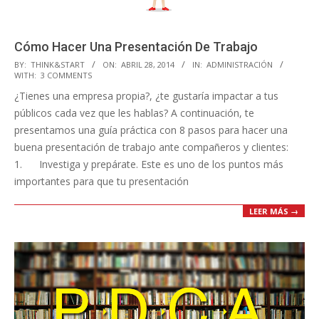
Cómo Hacer Una Presentación De Trabajo
2014-
BY:
THINK&START
ON:
ABRIL 28, 2014
IN:
ADMINISTRACIÓN
WITH:
3 COMMENTS
04-
¿Tienes una empresa propia?, ¿te gustaría impactar a tus
28
públicos cada vez que les hablas? A continuación, te
presentamos una guía práctica con 8 pasos para hacer una
buena presentación de trabajo ante compañeros y clientes:
1. Investiga y prepárate. Este es uno de los puntos más
importantes para que tu presentación
LEER MÁS →