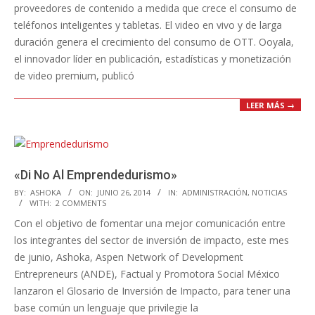
proveedores de contenido a medida que crece el consumo de
teléfonos inteligentes y tabletas. El video en vivo y de larga
duración genera el crecimiento del consumo de OTT. Ooyala,
el innovador líder en publicación, estadísticas y monetización
de video premium, publicó
LEER MÁS →
«Di No Al Emprendedurismo»
2014-
BY:
ASHOKA
ON:
JUNIO 26, 2014
IN:
ADMINISTRACIÓN
,
NOTICIAS
WITH:
2 COMMENTS
06-
Con el objetivo de fomentar una mejor comunicación entre
26
los integrantes del sector de inversión de impacto, este mes
de junio, Ashoka, Aspen Network of Development
Entrepreneurs (ANDE), Factual y Promotora Social México
lanzaron el Glosario de Inversión de Impacto, para tener una
base común un lenguaje que privilegie la