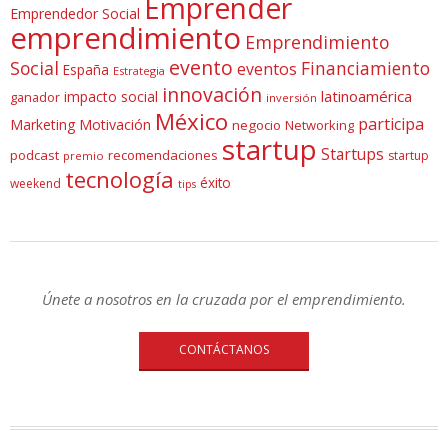
Emprender
Emprendedor Social
emprendimiento
Emprendimiento
evento
Social
Financiamiento
eventos
España
Estrategia
innovación
latinoamérica
impacto social
ganador
inversión
México
participa
Marketing
Motivación
negocio
Networking
startup
Startups
podcast
recomendaciones
startup
premio
tecnología
éxito
weekend
tips
Únete a nosotros en la cruzada por el emprendimiento.
CONTÁCTANOS