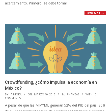
acercamiento. Primero, se debe tomar
LEER MÁS →
Crowdfunding, ¿cómo impulsa la economía en
México?
2015-
BY:
ASHOKA
ON:
MARZO 10, 2015
IN:
FINANZAS
WITH:
0
COMMENTS
03-
A pesar de que las MIPYME generan 52% del PIB del país, 80%
10