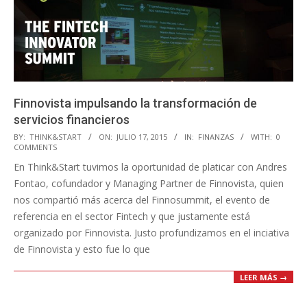
Finnovista impulsando la transformación de
servicios financieros
2015-
BY:
THINK&START
ON:
JULIO 17, 2015
IN:
FINANZAS
WITH:
0
COMMENTS
07-
En Think&Start tuvimos la oportunidad de platicar con Andres
17
Fontao, cofundador y Managing Partner de Finnovista, quien
nos compartió más acerca del Finnosummit, el evento de
referencia en el sector Fintech y que justamente está
organizado por F​innovista. Justo profundizamos en el inciativa
de Finnovista y esto fue lo que
LEER MÁS →