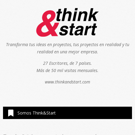
Transforma tus ideas en proyectos, tus proyectos en realidad y tu
realidad en una mejor empresa.
27 Escritores, de 7 países.
Más de 50 mil visitas mensuales.
www.thinkandstart.com
Somos Think&Start