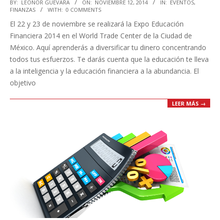
2014-
BY:
LEONOR GUEVARA
ON:
NOVIEMBRE 12, 2014
IN:
EVENTOS
,
FINANZAS
WITH:
0 COMMENTS
11-
El 22 y 23 de noviembre se realizará la Expo Educación
12
Financiera 2014 en el World Trade Center de la Ciudad de
México. Aquí aprenderás a diversificar tu dinero concentrando
todos tus esfuerzos. Te darás cuenta que la educación te lleva
a la inteligencia y la educación financiera a la abundancia. El
objetivo
LEER MÁS →