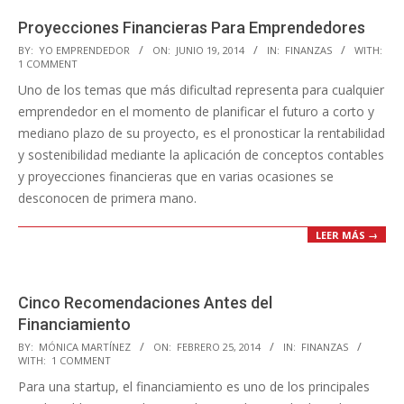
Proyecciones Financieras Para Emprendedores
2014-
BY:
YO EMPRENDEDOR
ON:
JUNIO 19, 2014
IN:
FINANZAS
WITH:
1 COMMENT
06-
Uno de los temas que más dificultad representa para cualquier
19
emprendedor en el momento de planificar el futuro a corto y
mediano plazo de su proyecto, es el pronosticar la rentabilidad
y sostenibilidad mediante la aplicación de conceptos contables
y proyecciones financieras que en varias ocasiones se
desconocen de primera mano.
LEER MÁS →
Cinco Recomendaciones Antes del
Financiamiento
2014-
BY:
MÓNICA MARTÍNEZ
ON:
FEBRERO 25, 2014
IN:
FINANZAS
WITH:
1 COMMENT
02-
Para una startup, el financiamiento es uno de los principales
25