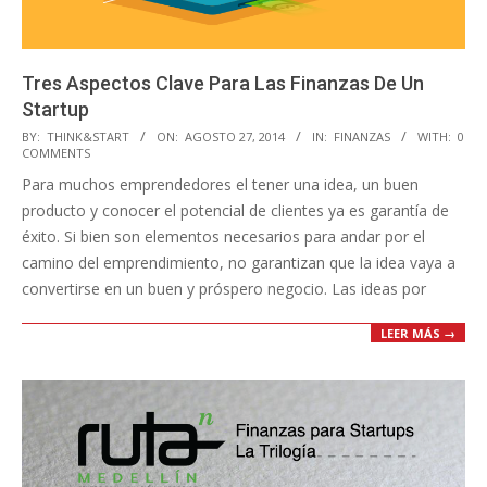
Tres Aspectos Clave Para Las Finanzas De Un
Startup
2014-
BY:
THINK&START
ON:
AGOSTO 27, 2014
IN:
FINANZAS
WITH:
0
COMMENTS
08-
Para muchos emprendedores el tener una idea, un buen
27
producto y conocer el potencial de clientes ya es garantía de
éxito. Si bien son elementos necesarios para andar por el
camino del emprendimiento, no garantizan que la idea vaya a
convertirse en un buen y próspero negocio. Las ideas por
LEER MÁS →