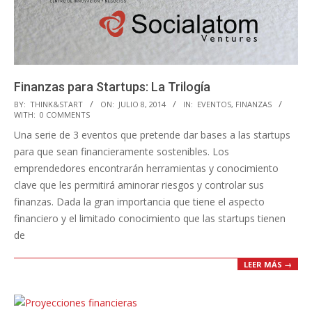
Finanzas para Startups: La Trilogía
2014-
BY:
THINK&START
ON:
JULIO 8, 2014
IN:
EVENTOS
,
FINANZAS
WITH:
0 COMMENTS
07-
Una serie de 3 eventos que pretende dar bases a las startups
08
para que sean financieramente sostenibles. Los
emprendedores encontrarán herramientas y conocimiento
clave que les permitirá aminorar riesgos‏ y controlar sus
finanzas. Dada la gran importancia que tiene el aspecto
financiero y el limitado conocimiento que las startups tienen
de
LEER MÁS →