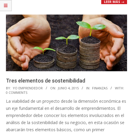
LEER MÁS →
Tres elementos de sostenibilidad
2015-
BY:
YO EMPRENDEDOR
ON:
JUNIO 4, 2015
IN:
FINANZAS
WITH:
0 COMMENTS
06-
La viabilidad de un proyecto desde la dimensión económica es
04
un eje fundamental en el desarrollo de emprendimientos. El
emprendedor debe conocer los elementos involucrados en el
análisis de la sostenibilidad de su negocio, en esta ocasión se
abarcarán tres elementos básicos, como un primer