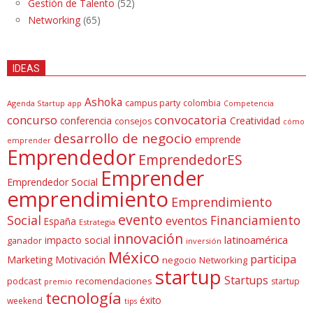
Gestión de Talento
(52)
Networking
(65)
IDEAS
Ashoka
campus party
colombia
Agenda Startup
app
Competencia
concurso
convocatoria
conferencia
Creatividad
consejos
cómo
desarrollo de negocio
emprende
emprender
Emprendedor
EmprendedorES
Emprender
Emprendedor Social
emprendimiento
Emprendimiento
evento
Social
Financiamiento
eventos
España
Estrategia
innovación
latinoamérica
impacto social
ganador
inversión
México
participa
Marketing
Motivación
negocio
Networking
startup
Startups
podcast
recomendaciones
startup
premio
tecnología
éxito
weekend
tips