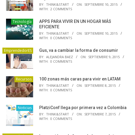
BY:
THINK&START
ON:
SEPTIEMBRE 10, 2015
WITH:
2 COMMENTS
Tecnología
APPS PARA VIVIR EN UN HOGAR MÁS
EFICIENTE
BY:
THINK&START
ON:
SEPTIEMBRE 10, 2015
WITH:
0 COMMENTS
EmprendedorES
Gus, va a cambiar la forma de consumir
BY:
ALEJANDRA BAEZ
ON:
SEPTIEMBRE 9, 2015
WITH:
0 COMMENTS
Recursos
100 zonas más caras para vivir en LATAM
BY:
THINK&START
ON:
SEPTIEMBRE 8, 2015
WITH:
0 COMMENTS
Noticias
PlatziConf llega por primera vez a Colombia
BY:
THINK&START
ON:
SEPTIEMBRE 7, 2015
WITH:
0 COMMENTS