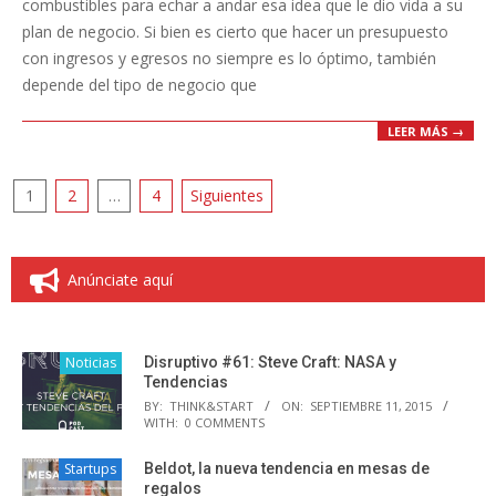
combustibles para echar a andar esa idea que le dio vida a su
plan de negocio. Si bien es cierto que hacer un presupuesto
con ingresos y egresos no siempre es lo óptimo, también
depende del tipo de negocio que
LEER MÁS →
Paginación
1
2
…
4
Siguientes
de
entradas
Anúnciate aquí
Noticias
Disruptivo #61: Steve Craft: NASA y
Tendencias
BY:
THINK&START
ON:
SEPTIEMBRE 11, 2015
WITH:
0 COMMENTS
Startups
Beldot, la nueva tendencia en mesas de
regalos