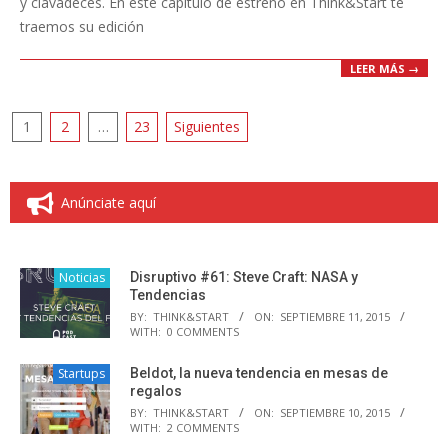
y clavadeces. En este capítulo de estreno en Think&Start te
traemos su edición
LEER MÁS →
Paginación
1
2
…
23
Siguientes
de
entradas
Anúnciate aquí
Noticias
Disruptivo #61: Steve Craft: NASA y
Tendencias
BY:
THINK&START
ON:
SEPTIEMBRE 11, 2015
WITH:
0 COMMENTS
Startups
Beldot, la nueva tendencia en mesas de
regalos
BY:
THINK&START
ON:
SEPTIEMBRE 10, 2015
WITH:
2 COMMENTS