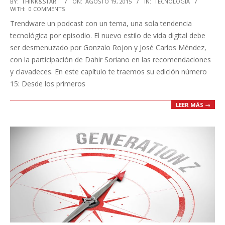
2015-
BY:
THINK&START
ON:
AGOSTO 19, 2015
IN:
TECNOLOGÍA
WITH:
0 COMMENTS
08-
Trendware un podcast con un tema, una sola tendencia
19
tecnológica por episodio. El nuevo estilo de vida digital debe
ser desmenuzado por Gonzalo Rojon y José Carlos Méndez,
con la participación de Dahir Soriano en las recomendaciones
y clavadeces. En este capítulo te traemos su edición número
15: Desde los primeros
LEER MÁS →