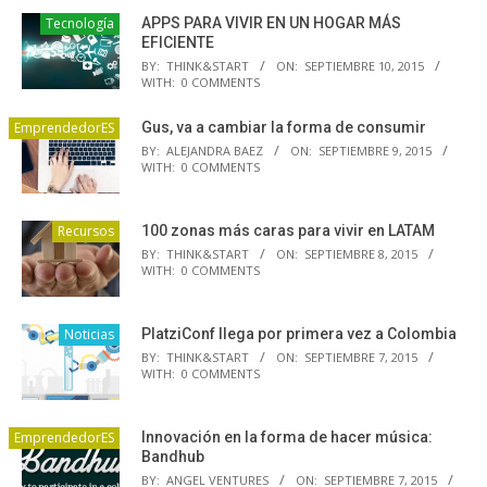
Tecnología
APPS PARA VIVIR EN UN HOGAR MÁS
EFICIENTE
BY:
THINK&START
ON:
SEPTIEMBRE 10, 2015
WITH:
0 COMMENTS
EmprendedorES
Gus, va a cambiar la forma de consumir
BY:
ALEJANDRA BAEZ
ON:
SEPTIEMBRE 9, 2015
WITH:
0 COMMENTS
Recursos
100 zonas más caras para vivir en LATAM
BY:
THINK&START
ON:
SEPTIEMBRE 8, 2015
WITH:
0 COMMENTS
Noticias
PlatziConf llega por primera vez a Colombia
BY:
THINK&START
ON:
SEPTIEMBRE 7, 2015
WITH:
0 COMMENTS
EmprendedorES
Innovación en la forma de hacer música:
Bandhub
BY:
ANGEL VENTURES
ON:
SEPTIEMBRE 7, 2015