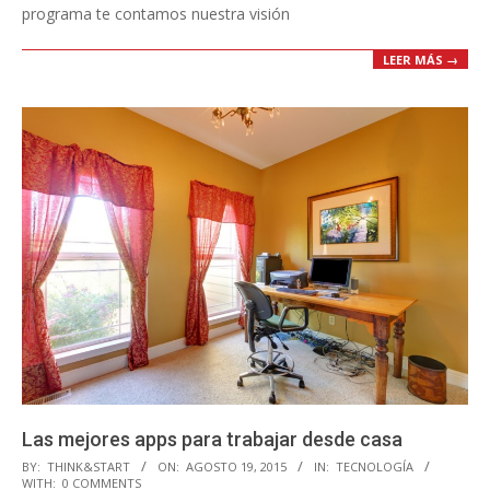
programa te contamos nuestra visión
LEER MÁS →
Las mejores apps para trabajar desde casa
2015-
BY:
THINK&START
ON:
AGOSTO 19, 2015
IN:
TECNOLOGÍA
WITH:
0 COMMENTS