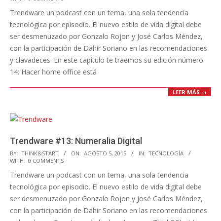
08-
Trendware un podcast con un tema, una sola tendencia
12
tecnológica por episodio. El nuevo estilo de vida digital debe
ser desmenuzado por Gonzalo Rojon y José Carlos Méndez,
con la participación de Dahir Soriano en las recomendaciones
y clavadeces. En este capítulo te traemos su edición número
14: Hacer home office está
LEER MÁS →
Trendware #13: Numeralia Digital
2015-
BY:
THINK&START
ON:
AGOSTO 5, 2015
IN:
TECNOLOGÍA
WITH:
0 COMMENTS
08-
Trendware un podcast con un tema, una sola tendencia
05
tecnológica por episodio. El nuevo estilo de vida digital debe
ser desmenuzado por Gonzalo Rojon y José Carlos Méndez,
con la participación de Dahir Soriano en las recomendaciones