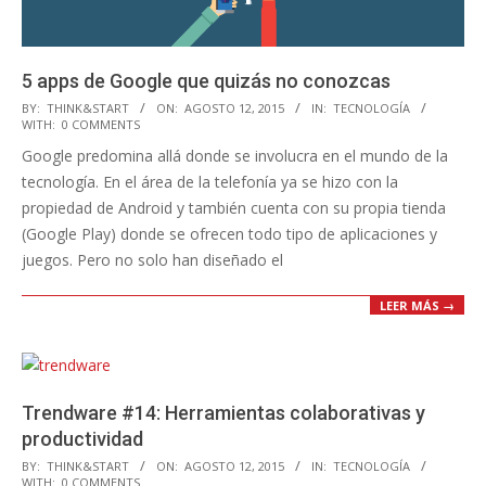
5 apps de Google que quizás no conozcas
2015-
BY:
THINK&START
ON:
AGOSTO 12, 2015
IN:
TECNOLOGÍA
WITH:
0 COMMENTS
08-
Google predomina allá donde se involucra en el mundo de la
12
tecnología. En el área de la telefonía ya se hizo con la
propiedad de Android y también cuenta con su propia tienda
(Google Play) donde se ofrecen todo tipo de aplicaciones y
juegos. Pero no solo han diseñado el
LEER MÁS →
Trendware #14: Herramientas colaborativas y
productividad
2015-
BY:
THINK&START
ON:
AGOSTO 12, 2015
IN:
TECNOLOGÍA
WITH:
0 COMMENTS