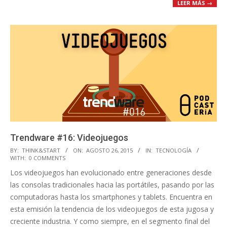
LEER MÁS →
Trendware #16: Videojuegos
2015-
BY:
THINK&START
ON:
AGOSTO 26, 2015
IN:
TECNOLOGÍA
WITH:
0 COMMENTS
08-
Los videojuegos han evolucionado entre generaciones desde
26
las consolas tradicionales hacia las portátiles, pasando por las
computadoras hasta los smartphones y tablets. Encuentra en
esta emisión la tendencia de los videojuegos de esta jugosa y
creciente industria. Y como siempre, en el segmento final del