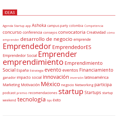
IDEAS
Ashoka
campus party
colombia
Agenda Startup
app
Competencia
concurso
convocatoria
conferencia
Creatividad
consejos
cómo
desarrollo de negocio
emprende
emprender
Emprendedor
EmprendedorES
Emprender
Emprendedor Social
emprendimiento
Emprendimiento
evento
Social
Financiamiento
eventos
España
Estrategia
innovación
latinoamérica
impacto social
ganador
inversión
México
participa
Marketing
Motivación
negocio
Networking
startup
Startups
podcast
recomendaciones
startup
premio
tecnología
éxito
weekend
tips