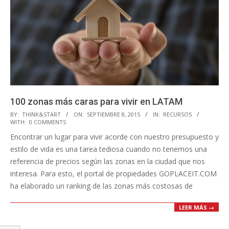
100 zonas más caras para vivir en LATAM
2015-
BY:
THINK&START
ON:
SEPTIEMBRE 8, 2015
IN:
RECURSOS
WITH:
0 COMMENTS
09-
Encontrar un lugar para vivir acorde con nuestro presupuesto y
08
estilo de vida es una tarea tediosa cuando no tenemos una
referencia de precios según las zonas en la ciudad que nos
interesa. Para esto, el portal de propiedades GOPLACEIT.COM
ha elaborado un ranking de las zonas más costosas de
LEER MÁS →