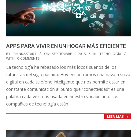
APPS PARA VIVIR EN UN HOGAR MÁS EFICIENTE
2015-
BY:
THINK&START
ON:
SEPTIEMBRE 10, 2015
IN:
TECNOLOGÍA
WITH:
0 COMMENTS
09-
La tecnología ha rebasado los más locos sueños de los
10
futuristas del siglo pasado. Hoy encontramos una navaja suiza
digital en cada teléfono inteligente que nos permite estar en
constante comunicación al punto que “conectividad” es una
palabra cada vez más usada en nuestro vocabulario. Las
compañías de tecnología están
LEER MÁS →