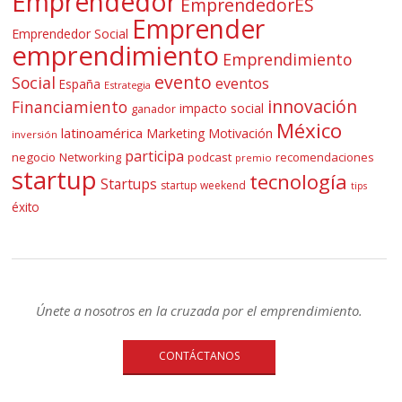
Emprendedor
EmprendedorES
Emprender
Emprendedor Social
emprendimiento
Emprendimiento
evento
Social
eventos
España
Estrategia
innovación
Financiamiento
impacto social
ganador
México
latinoamérica
Marketing
Motivación
inversión
participa
negocio
Networking
podcast
recomendaciones
premio
startup
tecnología
Startups
startup weekend
tips
éxito
Únete a nosotros en la cruzada por el emprendimiento.
CONTÁCTANOS