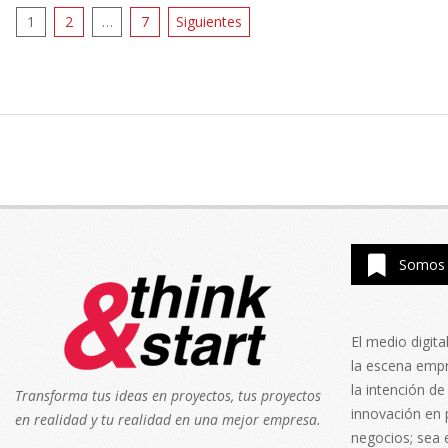
Paginación
1
2
…
7
Siguientes
de
entradas
Somos 
El medio digit
la escena emp
la intención de
Transforma tus ideas en proyectos, tus proyectos
innovación en 
en realidad y tu realidad en una mejor empresa.
negocios; sea 