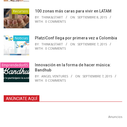
Recursos
100 zonas más caras para vivir en LATAM
BY:
THINK&START
ON:
SEPTIEMBRE 8, 2015
WITH:
0 COMMENTS
Noticias
PlatziConf llega por primera vez a Colombia
BY:
THINK&START
ON:
SEPTIEMBRE 7, 2015
WITH:
0 COMMENTS
EmprendedorES
Innovación en la forma de hacer música:
Bandhub
BY:
ANGEL VENTURES
ON:
SEPTIEMBRE 7, 2015
WITH:
0 COMMENTS
ANÚNCIATE AQUÍ
Anuncios