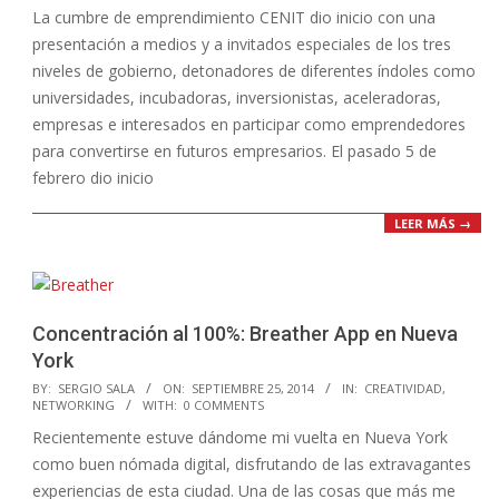
La cumbre de emprendimiento CENIT dio inicio con una
04
presentación a medios y a invitados especiales de los tres
niveles de gobierno, detonadores de diferentes índoles como
universidades, incubadoras, inversionistas, aceleradoras,
empresas e interesados en participar como emprendedores
para convertirse en futuros empresarios. El pasado 5 de
febrero dio inicio
LEER MÁS →
Concentración al 100%: Breather App en Nueva
York
2014-
BY:
SERGIO SALA
ON:
SEPTIEMBRE 25, 2014
IN:
CREATIVIDAD
,
NETWORKING
WITH:
0 COMMENTS
09-
Recientemente estuve dándome mi vuelta en Nueva York
25
como buen nómada digital, disfrutando de las extravagantes
experiencias de esta ciudad. Una de las cosas que más me