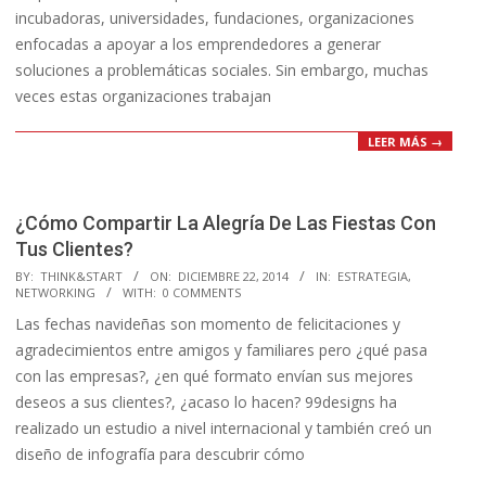
incubadoras, universidades, fundaciones, organizaciones
enfocadas a apoyar a los emprendedores a generar
soluciones a problemáticas sociales. Sin embargo, muchas
veces estas organizaciones trabajan
LEER MÁS →
¿Cómo Compartir La Alegría De Las Fiestas Con
Tus Clientes?
2014-
BY:
THINK&START
ON:
DICIEMBRE 22, 2014
IN:
ESTRATEGIA
,
NETWORKING
WITH:
0 COMMENTS
12-
Las fechas navideñas son momento de felicitaciones y
22
agradecimientos entre amigos y familiares pero ¿qué pasa
con las empresas?, ¿en qué formato envían sus mejores
deseos a sus clientes?, ¿acaso lo hacen? 99designs ha
realizado un estudio a nivel internacional y también creó un
diseño de infografía para descubrir cómo