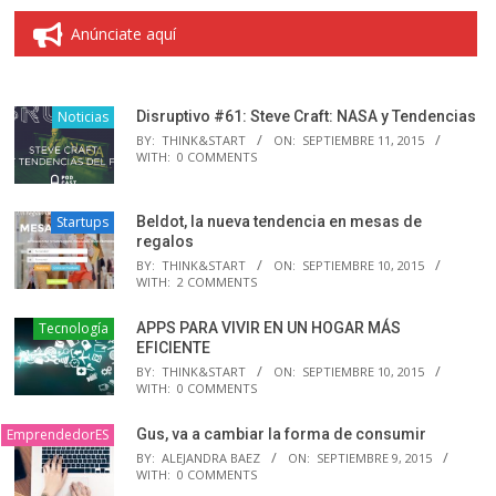
Anúnciate aquí
Noticias
Disruptivo #61: Steve Craft: NASA y Tendencias
BY:
THINK&START
ON:
SEPTIEMBRE 11, 2015
WITH:
0 COMMENTS
Startups
Beldot, la nueva tendencia en mesas de
regalos
BY:
THINK&START
ON:
SEPTIEMBRE 10, 2015
WITH:
2 COMMENTS
Tecnología
APPS PARA VIVIR EN UN HOGAR MÁS
EFICIENTE
BY:
THINK&START
ON:
SEPTIEMBRE 10, 2015
WITH:
0 COMMENTS
EmprendedorES
Gus, va a cambiar la forma de consumir
BY:
ALEJANDRA BAEZ
ON:
SEPTIEMBRE 9, 2015
WITH:
0 COMMENTS