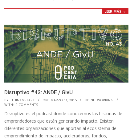
LEER MÁS →
Disruptivo #43: ANDE / GivU
2015-
BY:
THINK&START
ON:
MARZO 11, 2015
IN:
NETWORKING
WITH:
0 COMMENTS
03-
Disruptivo es el podcast donde conocemos las historias de
11
emprendedores que están generando impacto. Existen
diferentes organizaciones que aportan al ecosistema de
emprendimiento de impacto, aceleradoras, fondos,