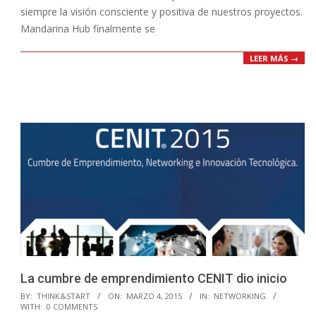
siempre la visión consciente y positiva de nuestros proyectos.
Mandarina Hub finalmente se
LEER MÁS →
La cumbre de emprendimiento CENIT dio inicio
2015-
BY:
THINK&START
ON:
MARZO 4, 2015
IN:
NETWORKING
WITH:
0 COMMENTS
03-