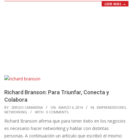
LEER MÁS →
Richard Branson: Para Triunfar, Conecta y
Colabora
2014-
BY:
SERGIO CAMARENA
ON:
MARZO 6, 2014
IN:
EMPRENDEDORES
,
NETWORKING
WITH:
0 COMMENTS
03-
Richard Branson afirma que para tener éxito en los negocios
06
es necesario hacer networking y hablar con distintas
personas. A continuación un artículo que escribió el mismo: