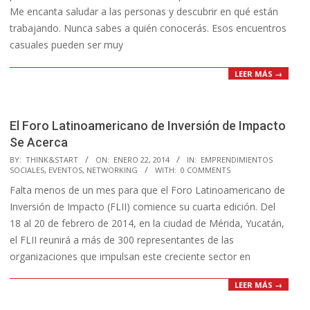
Me encanta saludar a las personas y descubrir en qué están
trabajando. Nunca sabes a quién conocerás. Esos encuentros
casuales pueden ser muy
LEER MÁS →
El Foro Latinoamericano de Inversión de Impacto
Se Acerca
2014-
BY:
THINK&START
ON:
ENERO 22, 2014
IN:
EMPRENDIMIENTOS
SOCIALES
,
EVENTOS
,
NETWORKING
WITH:
0 COMMENTS
01-
Falta menos de un mes para que el Foro Latinoamericano de
22
Inversión de Impacto (FLII) comience su cuarta edición. Del
18 al 20 de febrero de 2014, en la ciudad de Mérida, Yucatán,
el FLII reunirá a más de 300 representantes de las
organizaciones que impulsan este creciente sector en
LEER MÁS →