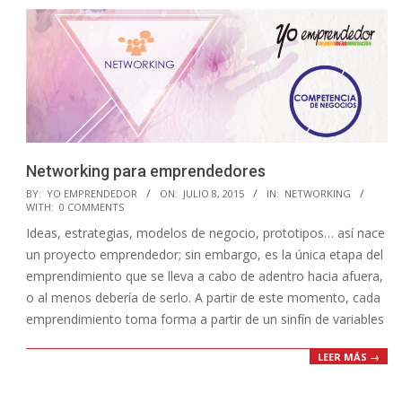
Networking para emprendedores
2015-
BY:
YO EMPRENDEDOR
ON:
JULIO 8, 2015
IN:
NETWORKING
WITH:
0 COMMENTS
07-
Ideas, estrategias, modelos de negocio, prototipos… así nace
08
un proyecto emprendedor; sin embargo, es la única etapa del
emprendimiento que se lleva a cabo de adentro hacia afuera,
o al menos debería de serlo. A partir de este momento, cada
emprendimiento toma forma a partir de un sinfín de variables
LEER MÁS →