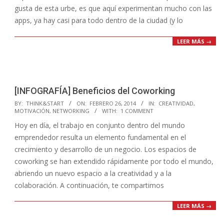
gusta de esta urbe, es que aquí experimentan mucho con las
apps, ya hay casi para todo dentro de la ciudad (y lo
LEER MÁS →
[INFOGRAFÍA] Beneficios del Coworking
2014-
BY:
THINK&START
ON:
FEBRERO 26, 2014
IN:
CREATIVIDAD
,
MOTIVACIÓN
,
NETWORKING
WITH:
1 COMMENT
02-
Hoy en día, el trabajo en conjunto dentro del mundo
26
emprendedor resulta un elemento fundamental en el
crecimiento y desarrollo de un negocio. Los espacios de
coworking se han extendido rápidamente por todo el mundo,
abriendo un nuevo espacio a la creatividad y a la
colaboración. A continuación, te compartimos
LEER MÁS →