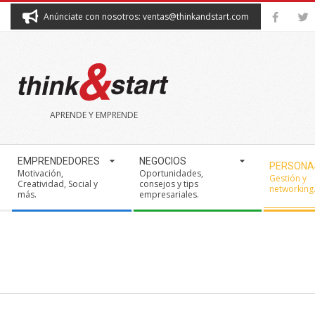
Skip
Anúnciate con nosotros: ventas@thinkandstart.com
to
content
THINK&START
APRENDE Y EMPRENDE
Secondary
EMPRENDEDORES
NEGOCIOS
PERSONA
Navigation
Motivación,
Oportunidades,
Gestión y
Creatividad, Social y
consejos y tips
Menu
networking
más.
empresariales.