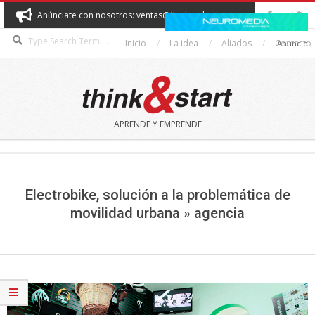
Skip
Anúnciate con nosotros: ventas@thinkandstart.com
to
Search
content
Inicio
La idea
Aliados
Contacto
Anuncio
THINK&START
APRENDE Y EMPRENDE
Secondary
Navigation
Menu
Electrobike, solución a la problemática de
movilidad urbana »
agencia