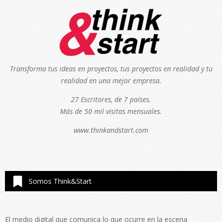
Transforma tus ideas en proyectos, tus proyectos en realidad y tu
realidad en una mejor empresa.
27 Escritores, de 7 países.
Más de 50 mil visitas mensuales.
www.thinkandstart.com
Somos Think&Start
El medio digital que comunica lo que ocurre en la escena