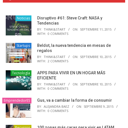
Noticias
Disruptivo #61: Steve Craft: NASA y
Tendencias
BY:
THINK&START
ON:
SEPTIEMBRE 11, 2015
WITH:
0 COMMENTS
Startups
Beldot, la nueva tendencia en mesas de
regalos
BY:
THINK&START
ON:
SEPTIEMBRE 10, 2015
WITH:
2 COMMENTS
Tecnología
APPS PARA VIVIR EN UN HOGAR MÁS
EFICIENTE
BY:
THINK&START
ON:
SEPTIEMBRE 10, 2015
WITH:
0 COMMENTS
EmprendedorES
Gus, va a cambiar la forma de consumir
BY:
ALEJANDRA BAEZ
ON:
SEPTIEMBRE 9, 2015
WITH:
0 COMMENTS
Recursos
100 zonas más caras para vivir en LATAM