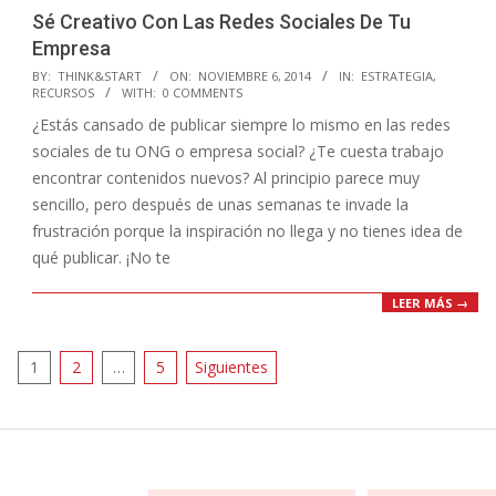
Sé Creativo Con Las Redes Sociales De Tu
Empresa
2014-
BY:
THINK&START
ON:
NOVIEMBRE 6, 2014
IN:
ESTRATEGIA
,
RECURSOS
WITH:
0 COMMENTS
11-
¿Estás cansado de publicar siempre lo mismo en las redes
06
sociales de tu ONG o empresa social? ¿Te cuesta trabajo
encontrar contenidos nuevos? Al principio parece muy
sencillo, pero después de unas semanas te invade la
frustración porque la inspiración no llega y no tienes idea de
qué publicar. ¡No te
LEER MÁS →
Paginación
1
2
…
5
Siguientes
de
entradas