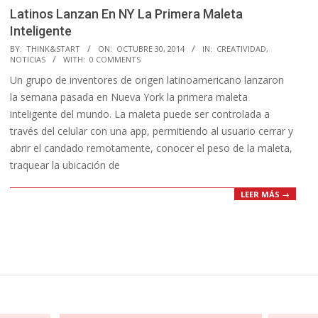
Latinos Lanzan En NY La Primera Maleta
Inteligente
2014-
BY:
THINK&START
ON:
OCTUBRE 30, 2014
IN:
CREATIVIDAD
,
NOTICIAS
WITH:
0 COMMENTS
10-
Un grupo de inventores de origen latinoamericano lanzaron
30
la semana pasada en Nueva York la primera maleta
inteligente del mundo. La maleta puede ser controlada a
través del celular con una app, permitiendo al usuario cerrar y
abrir el candado remotamente, conocer el peso de la maleta,
traquear la ubicación de
LEER MÁS →