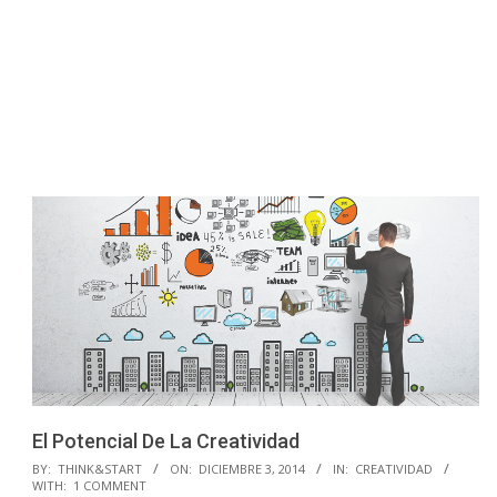
El Potencial De La Creatividad
2014-
BY:
THINK&START
ON:
DICIEMBRE 3, 2014
IN:
CREATIVIDAD
WITH:
1 COMMENT
12-