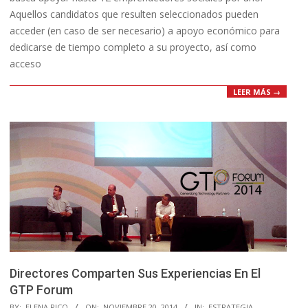
Aquellos candidatos que resulten seleccionados pueden
acceder (en caso de ser necesario) a apoyo económico para
dedicarse de tiempo completo a su proyecto, así como
acceso
LEER MÁS →
Directores Comparten Sus Experiencias En El
GTP Forum
2014-
BY:
ELENA RICO
ON:
NOVIEMBRE 20, 2014
IN:
ESTRATEGIA
,