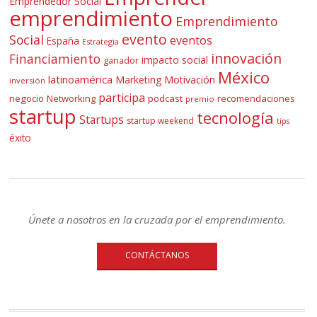
Emprendedor Social
emprendimiento
Emprendimiento
evento
Social
eventos
España
Estrategia
innovación
Financiamiento
impacto social
ganador
México
latinoamérica
Marketing
Motivación
inversión
participa
negocio
Networking
podcast
recomendaciones
premio
startup
tecnología
Startups
startup weekend
tips
éxito
Únete a nosotros en la cruzada por el emprendimiento.
CONTÁCTANOS