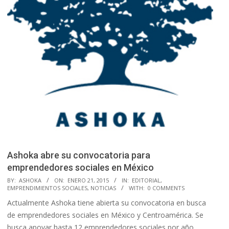
Ashoka abre su convocatoria para
emprendedores sociales en México
2015-
BY:
ASHOKA
ON:
ENERO 21, 2015
IN:
EDITORIAL
,
EMPRENDIMIENTOS SOCIALES
,
NOTICIAS
WITH:
0 COMMENTS
01-
Actualmente Ashoka tiene abierta su convocatoria en busca
21
de emprendedores sociales en México y Centroamérica. Se
busca apoyar hasta 12 emprendedores sociales por año.