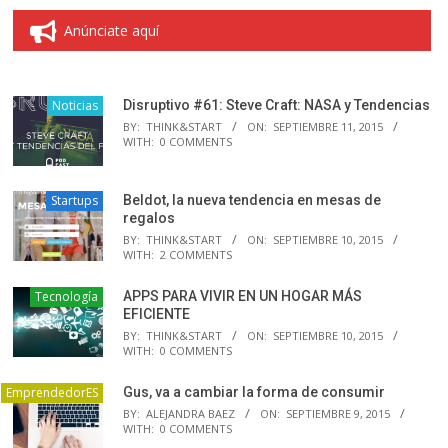
Anúnciate aquí
Noticias
Disruptivo #61: Steve Craft: NASA y Tendencias
BY:
THINK&START
ON:
SEPTIEMBRE 11, 2015
WITH:
0 COMMENTS
Startups
Beldot, la nueva tendencia en mesas de
regalos
BY:
THINK&START
ON:
SEPTIEMBRE 10, 2015
WITH:
2 COMMENTS
Tecnología
APPS PARA VIVIR EN UN HOGAR MÁS
EFICIENTE
BY:
THINK&START
ON:
SEPTIEMBRE 10, 2015
WITH:
0 COMMENTS
EmprendedorES
Gus, va a cambiar la forma de consumir
BY:
ALEJANDRA BAEZ
ON:
SEPTIEMBRE 9, 2015
WITH:
0 COMMENTS