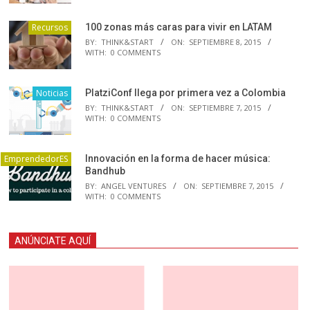
Recursos
100 zonas más caras para vivir en LATAM
BY:
THINK&START
ON:
SEPTIEMBRE 8, 2015
WITH:
0 COMMENTS
Noticias
PlatziConf llega por primera vez a Colombia
BY:
THINK&START
ON:
SEPTIEMBRE 7, 2015
WITH:
0 COMMENTS
EmprendedorES
Innovación en la forma de hacer música:
Bandhub
BY:
ANGEL VENTURES
ON:
SEPTIEMBRE 7, 2015
WITH:
0 COMMENTS
ANÚNCIATE AQUÍ