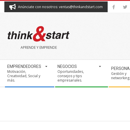
Skip
Anúnciate con nosotros: ventas@thinkandstart.com
to
content
THINK&START
APRENDE Y EMPRENDE
Secondary
EMPRENDEDORES
NEGOCIOS
PERSONA
Navigation
Motivación,
Oportunidades,
Gestión y
Creatividad, Social y
consejos y tips
Menu
networking
más.
empresariales.