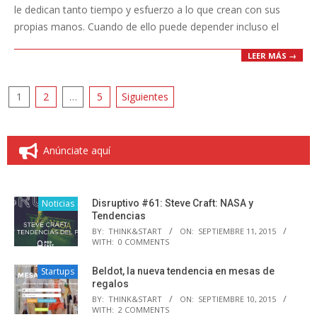
le dedican tanto tiempo y esfuerzo a lo que crean con sus
propias manos. Cuando de ello puede depender incluso el
LEER MÁS →
Paginación
1
2
…
5
Siguientes
de
entradas
Anúnciate aquí
Noticias
Disruptivo #61: Steve Craft: NASA y
Tendencias
BY:
THINK&START
ON:
SEPTIEMBRE 11, 2015
WITH:
0 COMMENTS
Startups
Beldot, la nueva tendencia en mesas de
regalos
BY:
THINK&START
ON:
SEPTIEMBRE 10, 2015
WITH:
2 COMMENTS