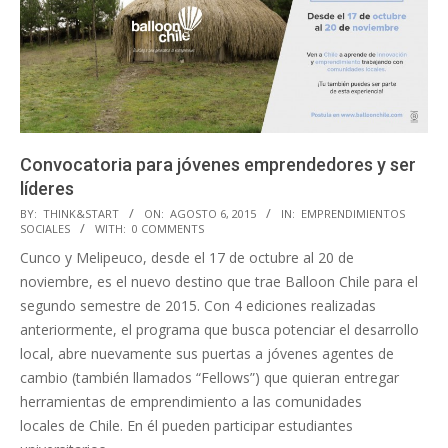
Convocatoria para jóvenes emprendedores y ser
líderes
2015-
BY:
THINK&START
ON:
AGOSTO 6, 2015
IN:
EMPRENDIMIENTOS
SOCIALES
WITH:
0 COMMENTS
08-
Cunco y Melipeuco, desde el 17 de octubre al 20 de
06
noviembre, es el nuevo destino que trae Balloon Chile para el
segundo semestre de 2015. Con 4 ediciones realizadas
anteriormente, el programa que busca potenciar el desarrollo
local, abre nuevamente sus puertas a jóvenes agentes de
cambio (también llamados “Fellows”) que quieran entregar
herramientas de emprendimiento a las comunidades
locales de Chile. En él pueden participar estudiantes