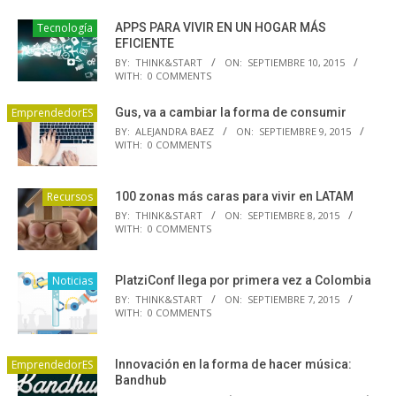
Tecnología
APPS PARA VIVIR EN UN HOGAR MÁS
EFICIENTE
BY:
THINK&START
ON:
SEPTIEMBRE 10, 2015
WITH:
0 COMMENTS
EmprendedorES
Gus, va a cambiar la forma de consumir
BY:
ALEJANDRA BAEZ
ON:
SEPTIEMBRE 9, 2015
WITH:
0 COMMENTS
Recursos
100 zonas más caras para vivir en LATAM
BY:
THINK&START
ON:
SEPTIEMBRE 8, 2015
WITH:
0 COMMENTS
Noticias
PlatziConf llega por primera vez a Colombia
BY:
THINK&START
ON:
SEPTIEMBRE 7, 2015
WITH:
0 COMMENTS
EmprendedorES
Innovación en la forma de hacer música:
Bandhub