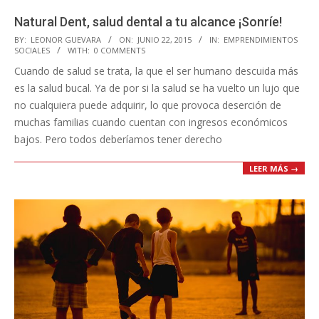
Natural Dent, salud dental a tu alcance ¡Sonríe!
2015-
BY:
LEONOR GUEVARA
ON:
JUNIO 22, 2015
IN:
EMPRENDIMIENTOS
SOCIALES
WITH:
0 COMMENTS
06-
Cuando de salud se trata, la que el ser humano descuida más
22
es la salud bucal. Ya de por si la salud se ha vuelto un lujo que
no cualquiera puede adquirir, lo que provoca deserción de
muchas familias cuando cuentan con ingresos económicos
bajos. Pero todos deberíamos tener derecho
LEER MÁS →