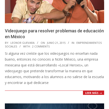
Videojuego para resolver problemas de educación
en México
2015-
BY:
LEONOR GUEVARA
ON:
JUNIO 21, 2015
IN:
EMPRENDIMIENTOS
SOCIALES
WITH:
2 COMMENTS
06-
Si alguna vez creíste que los videojuegos no enseñan nada
21
bueno, entonces no conoces a Ncite México, una empresa
mexicana que está desarrollando «Local Heroes», un
videojuego que pretende transformar la manera en que
educamos, motivando a los alumnos a no salirse de la escuela
y encontrar a qué dedicarse
LEER MÁS →