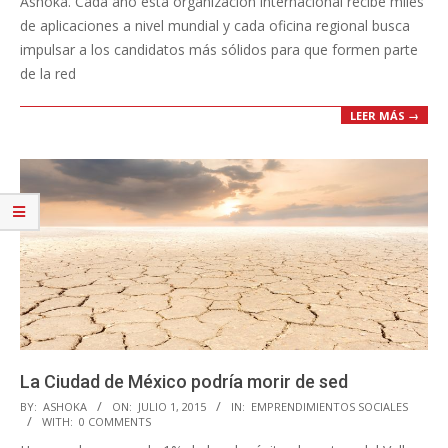
Ashoka. Cada año esta organización internacional recibe miles
de aplicaciones a nivel mundial y cada oficina regional busca
impulsar a los candidatos más sólidos para que formen parte
de la red
LEER MÁS →
La Ciudad de México podría morir de sed
2015-
BY:
ASHOKA
ON:
JULIO 1, 2015
IN:
EMPRENDIMIENTOS SOCIALES
WITH:
0 COMMENTS
07-