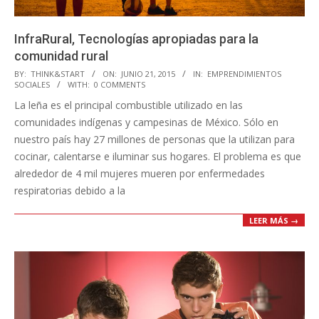
InfraRural, Tecnologías apropiadas para la
comunidad rural
2015-
BY:
THINK&START
ON:
JUNIO 21, 2015
IN:
EMPRENDIMIENTOS
SOCIALES
WITH:
0 COMMENTS
06-
La leña es el principal combustible utilizado en las
21
comunidades indígenas y campesinas de México. Sólo en
nuestro país hay 27 millones de personas que la utilizan para
cocinar, calentarse e iluminar sus hogares. El problema es que
alrededor de 4 mil mujeres mueren por enfermedades
respiratorias debido a la
LEER MÁS →