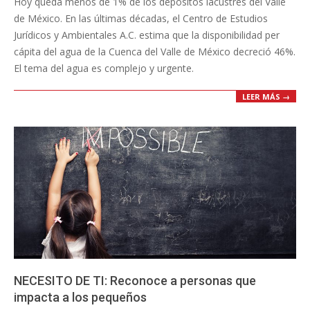
Hoy queda menos de 1% de los depósitos lacustres del Valle
01
de México. En las últimas décadas, el Centro de Estudios
Jurídicos y Ambientales A.C. estima que la disponibilidad per
cápita del agua de la Cuenca del Valle de México decreció 46%.
El tema del agua es complejo y urgente.
LEER MÁS →
NECESITO DE TI: Reconoce a personas que
impacta a los pequeños