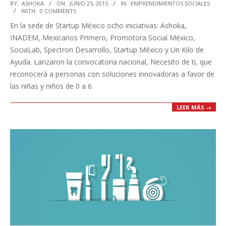
2015-
BY:
ASHOKA
ON:
JUNIO 25, 2015
IN:
EMPRENDIMIENTOS SOCIALES
WITH:
0 COMMENTS
06-
En la sede de Startup México ocho iniciativas: Ashoka,
25
INADEM, Mexicanos Primero, Promotora Social México,
SociaLab, Spectron Desarrollo, Startup México y Un Kilo de
Ayuda. Lanzaron la convocatoria nacional, Necesito de ti, que
reconocerá a personas con soluciones innovadoras a favor de
las niñas y niños de 0 a 6
LEER MÁS →