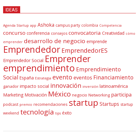
IDEAS
Ashoka
campus party
colombia
Agenda Startup
app
Competencia
concurso
convocatoria
conferencia
Creatividad
consejos
cómo
desarrollo de negocio
emprende
emprender
Emprendedor
EmprendedorES
Emprender
Emprendedor Social
emprendimiento
Emprendimiento
evento
Social
Financiamiento
eventos
España
Estrategia
innovación
latinoamérica
impacto social
ganador
inversión
México
participa
Marketing
Motivación
negocio
Networking
startup
Startups
podcast
recomendaciones
startup
premio
tecnología
éxito
weekend
tips