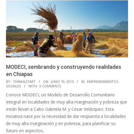
MODECI, sembrando y construyendo realidades
en Chiapas
2015-
BY:
THINK&START
ON:
JUNIO 19, 2015
IN:
EMPRENDIMIENTOS
SOCIALES
WITH:
0 COMMENTS
06-
Conoce MODECI, un Modelo de Desarrollo Comunitario
19
Integral en localidades de muy alta marginación y pobreza que
están llevan a Cabo Gabriela M. y Cesar Velázquez. Esta
iniciativa nace por la necesidad de dar respuesta a localidades
de muy alta marginación y en pobreza, para planificar su
futuro en aspectos,