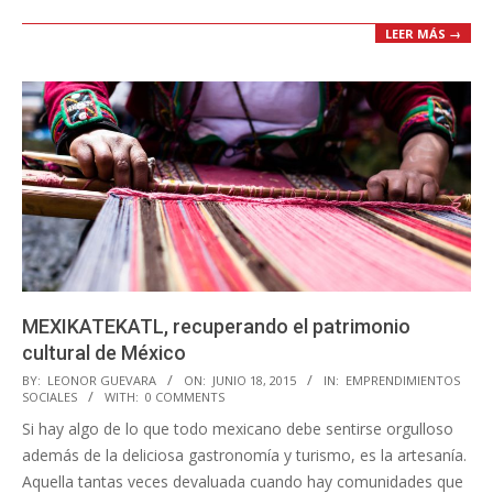
LEER MÁS →
MEXIKATEKATL, recuperando el patrimonio
cultural de México
2015-
BY:
LEONOR GUEVARA
ON:
JUNIO 18, 2015
IN:
EMPRENDIMIENTOS
SOCIALES
WITH:
0 COMMENTS
06-
Si hay algo de lo que todo mexicano debe sentirse orgulloso
18
además de la deliciosa gastronomía y turismo, es la artesanía.
Aquella tantas veces devaluada cuando hay comunidades que