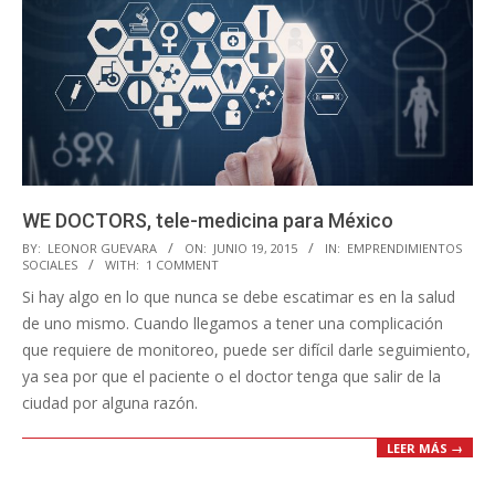
WE DOCTORS, tele-medicina para México
2015-
BY:
LEONOR GUEVARA
ON:
JUNIO 19, 2015
IN:
EMPRENDIMIENTOS
SOCIALES
WITH:
1 COMMENT
06-
Si hay algo en lo que nunca se debe escatimar es en la salud
19
de uno mismo. Cuando llegamos a tener una complicación
que requiere de monitoreo, puede ser difícil darle seguimiento,
ya sea por que el paciente o el doctor tenga que salir de la
ciudad por alguna razón.
LEER MÁS →