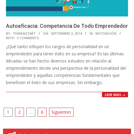
Autoeficacia: Competencia De Todo Emprendedor
2014-
BY:
THINK&START
ON:
SEPTIEMBRE 2, 2014
IN:
MOTIVACIÓN
WITH:
0 COMMENTS
09-
¿Qué tanto influyen los rasgos de personalidad en un
02
emprendedor para tener éxito en su empresa? En las últimas
décadas se han hecho diversos estudios en relación al
emprendimiento desde una perspectiva de la personalidad del
emprendedor y aquellas competencias fundamentales que
beneficien el éxito de sus empresas. Sin embargo,
LEER MÁS →
Paginación
1
2
…
6
Siguientes
de
entradas