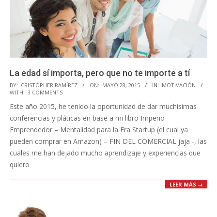
La edad sí importa, pero que no te importe a tí
2015-
BY:
CRISTOPHER RAMÍREZ
ON:
MAYO 28, 2015
IN:
MOTIVACIÓN
WITH:
3 COMMENTS
05-
Este año 2015, he tenido la oportunidad de dar muchísimas
28
conferencias y pláticas en base a mi libro Imperio
Emprendedor – Mentalidad para la Era Startup (el cual ya
pueden comprar en Amazon) – FIN DEL COMERCIAL jaja -, las
cuales me han dejado mucho aprendizaje y experiencias que
quiero
LEER MÁS →