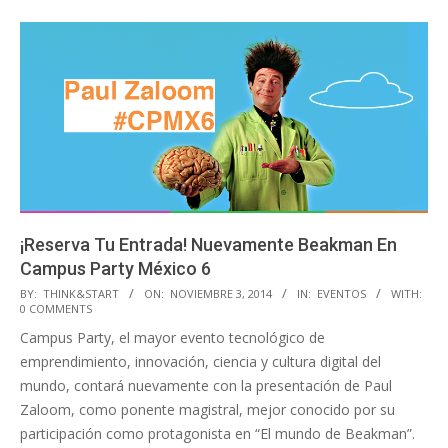
¡Reserva Tu Entrada! Nuevamente Beakman En
Campus Party México 6
2014-
BY:
THINK&START
ON:
NOVIEMBRE 3, 2014
IN:
EVENTOS
WITH:
0 COMMENTS
11-
Campus Party, el mayor evento tecnológico de
03
emprendimiento, innovación, ciencia y cultura digital del
mundo, contará nuevamente con la presentación de Paul
Zaloom, como ponente magistral, mejor conocido por su
participación como protagonista en “El mundo de Beakman”.