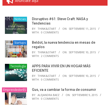
Anúnciate aquí
Noticias
Disruptivo #61: Steve Craft: NASA y
Tendencias
BY:
THINK&START
ON:
SEPTIEMBRE 11, 2015
WITH:
0 COMMENTS
Startups
Beldot, la nueva tendencia en mesas de
regalos
BY:
THINK&START
ON:
SEPTIEMBRE 10, 2015
WITH:
2 COMMENTS
Tecnología
APPS PARA VIVIR EN UN HOGAR MÁS
EFICIENTE
BY:
THINK&START
ON:
SEPTIEMBRE 10, 2015
WITH:
0 COMMENTS
EmprendedorES
Gus, va a cambiar la forma de consumir
BY:
ALEJANDRA BAEZ
ON:
SEPTIEMBRE 9, 2015
WITH:
0 COMMENTS