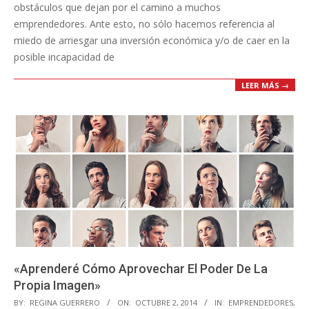
obstáculos que dejan por el camino a muchos
emprendedores. Ante esto, no sólo hacemos referencia al
miedo de arriesgar una inversión económica y/o de caer en la
posible incapacidad de
LEER MÁS →
«Aprenderé Cómo Aprovechar El Poder De La
Propia Imagen»
2014-
BY:
REGINA GUERRERO
ON:
OCTUBRE 2, 2014
IN:
EMPRENDEDORES
,