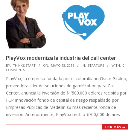
PlayVox moderniza la industria del call center
2015-
BY:
THINK&START
ON:
MAYO 13, 2015
IN:
STARTUPS
WITH:
0
COMMENTS
05-
PlayVox, la empresa fundada por el colombiano Oscar Giraldo,
13
proveedora líder de soluciones de gamification para Call
Center, anuncia la inversión de $1’500.000 dólares recibida por
FCP Innovación fondo de capital de riesgo respaldado por
Empresas Públicas de Medellín su más reciente ronda de
inversión. Anteriormente, PlayVox recibió $700,000 dólares
LEER MÁS →