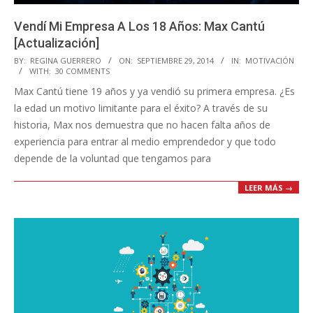
Vendí Mi Empresa A Los 18 Años: Max Cantú
[Actualización]
2014-
BY:
REGINA GUERRERO
ON:
SEPTIEMBRE 29, 2014
IN:
MOTIVACIÓN
WITH:
30 COMMENTS
09-
Max Cantú tiene 19 años y ya vendió su primera empresa. ¿Es
29
la edad un motivo limitante para el éxito? A través de su
historia, Max nos demuestra que no hacen falta años de
experiencia para entrar al medio emprendedor y que todo
depende de la voluntad que tengamos para
LEER MÁS →