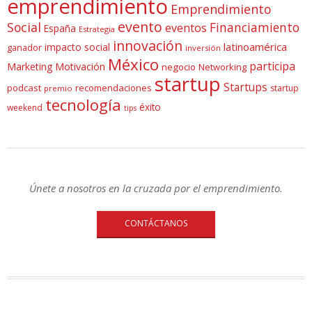
emprendimiento
Emprendimiento
evento
Social
Financiamiento
eventos
España
Estrategia
innovación
latinoamérica
impacto social
ganador
inversión
México
participa
Marketing
Motivación
negocio
Networking
startup
Startups
podcast
recomendaciones
startup
premio
tecnología
éxito
weekend
tips
Únete a nosotros en la cruzada por el emprendimiento.
CONTÁCTANOS