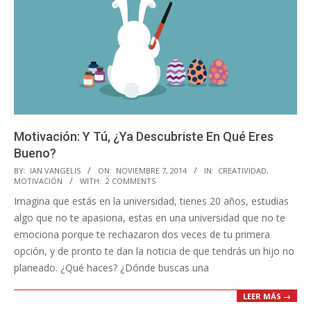
Motivación: Y Tú, ¿Ya Descubriste En Qué Eres
Bueno?
2014-
BY:
IAN VANGELIS
ON:
NOVIEMBRE 7, 2014
IN:
CREATIVIDAD
,
MOTIVACIÓN
WITH:
2 COMMENTS
11-
Imagina que estás en la universidad, tienes 20 años, estudias
07
algo que no te apasiona, estas en una universidad que no te
emociona porque te rechazaron dos veces de tu primera
opción, y de pronto te dan la noticia de que tendrás un hijo no
planeado. ¿Qué haces? ¿Dónde buscas una
LEER MÁS →