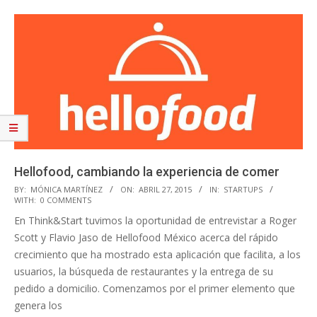
Hellofood, cambiando la experiencia de comer
2015-
BY:
MÓNICA MARTÍNEZ
ON:
ABRIL 27, 2015
IN:
STARTUPS
WITH:
0 COMMENTS
04-
En Think&Start tuvimos la oportunidad de entrevistar a Roger
27
Scott y Flavio Jaso de Hellofood México acerca del rápido
crecimiento que ha mostrado esta aplicación que facilita, a los
usuarios, la búsqueda de restaurantes y la entrega de su
pedido a domicilio. Comenzamos por el primer elemento que
genera los