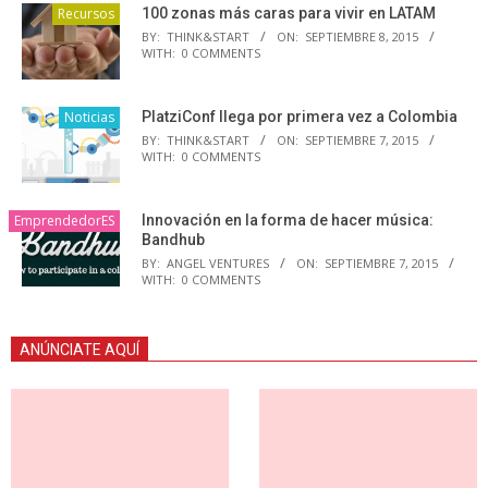
Recursos
100 zonas más caras para vivir en LATAM
BY:
THINK&START
ON:
SEPTIEMBRE 8, 2015
WITH:
0 COMMENTS
Noticias
PlatziConf llega por primera vez a Colombia
BY:
THINK&START
ON:
SEPTIEMBRE 7, 2015
WITH:
0 COMMENTS
EmprendedorES
Innovación en la forma de hacer música:
Bandhub
BY:
ANGEL VENTURES
ON:
SEPTIEMBRE 7, 2015
WITH:
0 COMMENTS
ANÚNCIATE AQUÍ