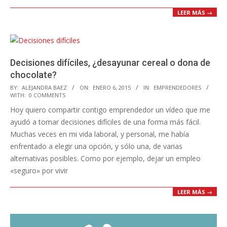
LEER MÁS →
Decisiones difíciles, ¿desayunar cereal o dona de
chocolate?
2015-
BY:
ALEJANDRA BAEZ
ON:
ENERO 6, 2015
IN:
EMPRENDEDORES
WITH:
0 COMMENTS
01-
Hoy quiero compartir contigo emprendedor un vídeo que me
06
ayudó a tomar decisiones difíciles de una forma más fácil.
Muchas veces en mi vida laboral, y personal, me había
enfrentado a elegir una opción, y sólo una, de varias
alternativas posibles. Como por ejemplo, dejar un empleo
«seguro» por vivir
LEER MÁS →