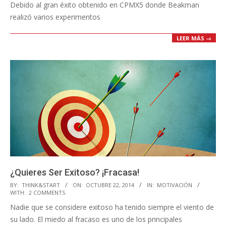
Debido al gran éxito obtenido en CPMX5 donde Beakman
realizó varios experimentos
LEER MÁS →
¿Quieres Ser Exitoso? ¡Fracasa!
2014-
BY:
THINK&START
ON:
OCTUBRE 22, 2014
IN:
MOTIVACIÓN
WITH:
2 COMMENTS
10-
Nadie que se considere exitoso ha tenido siempre el viento de
22
su lado. El miedo al fracaso es uno de los principales