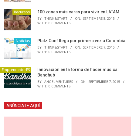
Recursos
100 zonas más caras para vivir en LATAM
BY:
THINK&START
ON:
SEPTIEMBRE 8, 2015
WITH:
0 COMMENTS
Noticias
PlatziConf llega por primera vez a Colombia
BY:
THINK&START
ON:
SEPTIEMBRE 7, 2015
WITH:
0 COMMENTS
EmprendedorES
Innovación en la forma de hacer música:
Bandhub
BY:
ANGEL VENTURES
ON:
SEPTIEMBRE 7, 2015
WITH:
0 COMMENTS
ANÚNCIATE AQUÍ