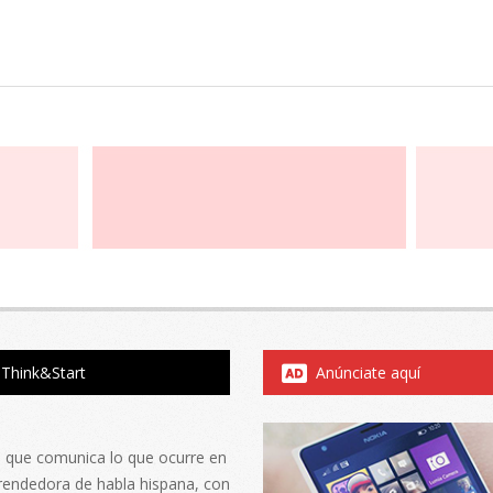
Think&Start
Anúnciate aquí
al que comunica lo que ocurre en
rendedora de habla hispana, con