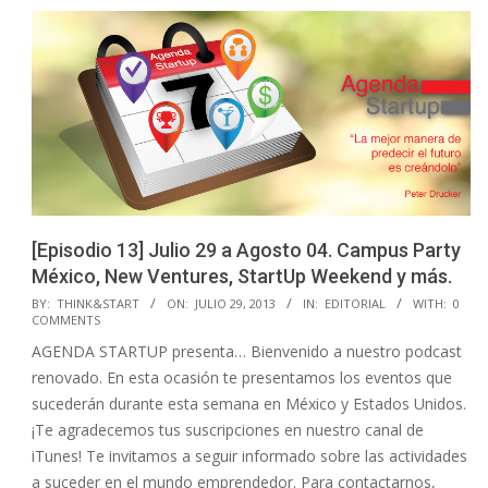
[Episodio 13] Julio 29 a Agosto 04. Campus Party
México, New Ventures, StartUp Weekend y más.
2013-
BY:
THINK&START
ON:
JULIO 29, 2013
IN:
EDITORIAL
WITH:
0
COMMENTS
07-
AGENDA STARTUP presenta… Bienvenido a nuestro podcast
29
renovado. En esta ocasión te presentamos los eventos que
sucederán durante esta semana en México y Estados Unidos.
¡Te agradecemos tus suscripciones en nuestro canal de
iTunes! Te invitamos a seguir informado sobre las actividades
a suceder en el mundo emprendedor. Para contactarnos,