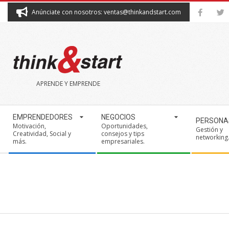
Skip
Anúnciate con nosotros: ventas@thinkandstart.com
to
content
THINK&START
APRENDE Y EMPRENDE
Secondary
EMPRENDEDORES
NEGOCIOS
PERSONA
Navigation
Motivación,
Oportunidades,
Gestión y
Creatividad, Social y
consejos y tips
Menu
networking
más.
empresariales.