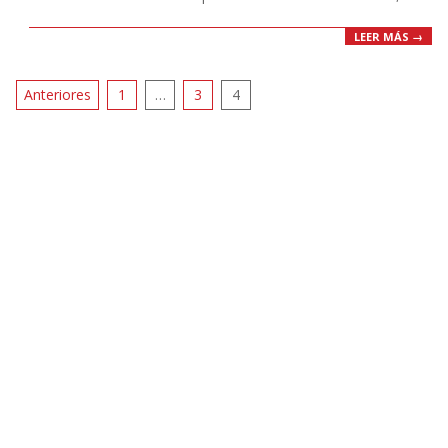
LEER MÁS →
Paginación
Anteriores
1
…
3
4
de
entradas