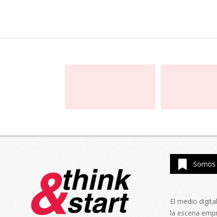
Somos 
El medio digit
la escena emp