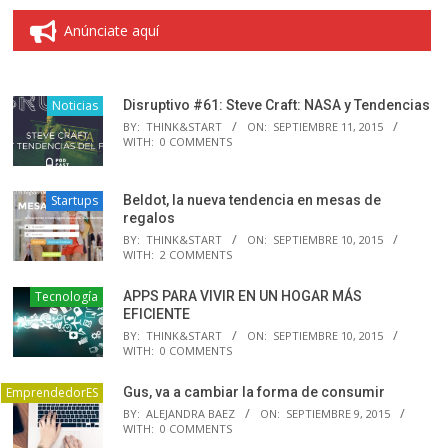
Anúnciate aquí
Noticias
Disruptivo #61: Steve Craft: NASA y Tendencias
BY:
THINK&START
ON:
SEPTIEMBRE 11, 2015
WITH:
0 COMMENTS
Startups
Beldot, la nueva tendencia en mesas de
regalos
BY:
THINK&START
ON:
SEPTIEMBRE 10, 2015
WITH:
2 COMMENTS
Tecnología
APPS PARA VIVIR EN UN HOGAR MÁS
EFICIENTE
BY:
THINK&START
ON:
SEPTIEMBRE 10, 2015
WITH:
0 COMMENTS
EmprendedorES
Gus, va a cambiar la forma de consumir
BY:
ALEJANDRA BAEZ
ON:
SEPTIEMBRE 9, 2015
WITH:
0 COMMENTS