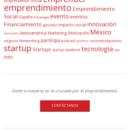
Emprendedor Social
emprendimiento
Emprendimiento
evento
Social
eventos
España
Estrategia
innovación
Financiamiento
impacto social
ganador
México
latinoamérica
Marketing
Motivación
inversión
participa
negocio
Networking
podcast
recomendaciones
premio
startup
tecnología
Startups
startup weekend
tips
éxito
Únete a nosotros en la cruzada por el emprendimiento.
CONTÁCTANOS