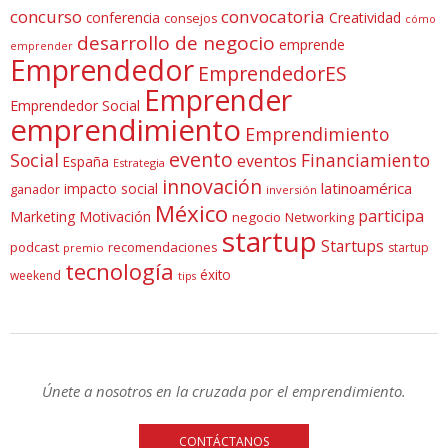
concurso
convocatoria
conferencia
Creatividad
consejos
cómo
desarrollo de negocio
emprende
emprender
Emprendedor
EmprendedorES
Emprender
Emprendedor Social
emprendimiento
Emprendimiento
evento
Social
Financiamiento
eventos
España
Estrategia
innovación
latinoamérica
impacto social
ganador
inversión
México
participa
Marketing
Motivación
negocio
Networking
startup
Startups
podcast
recomendaciones
startup
premio
tecnología
éxito
weekend
tips
Únete a nosotros en la cruzada por el emprendimiento.
CONTÁCTANOS