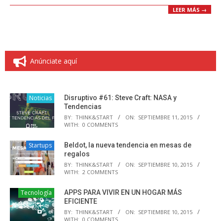
LEER MÁS →
Anúnciate aquí
Noticias
Disruptivo #61: Steve Craft: NASA y
Tendencias
BY:
THINK&START
ON:
SEPTIEMBRE 11, 2015
WITH:
0 COMMENTS
Startups
Beldot, la nueva tendencia en mesas de
regalos
BY:
THINK&START
ON:
SEPTIEMBRE 10, 2015
WITH:
2 COMMENTS
Tecnología
APPS PARA VIVIR EN UN HOGAR MÁS
EFICIENTE
BY:
THINK&START
ON:
SEPTIEMBRE 10, 2015
WITH:
0 COMMENTS