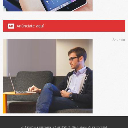
Anúnciate aquí
Anuncio
cc
Creative Commons
, Think&Start, 2018.
Aviso de Privacidad