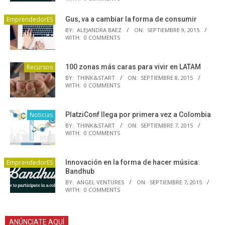
EmprendedorES
Gus, va a cambiar la forma de consumir
BY:
ALEJANDRA BAEZ
ON:
SEPTIEMBRE 9, 2015
WITH:
0 COMMENTS
Recursos
100 zonas más caras para vivir en LATAM
BY:
THINK&START
ON:
SEPTIEMBRE 8, 2015
WITH:
0 COMMENTS
Noticias
PlatziConf llega por primera vez a Colombia
BY:
THINK&START
ON:
SEPTIEMBRE 7, 2015
WITH:
0 COMMENTS
EmprendedorES
Innovación en la forma de hacer música:
Bandhub
BY:
ANGEL VENTURES
ON:
SEPTIEMBRE 7, 2015
WITH:
0 COMMENTS
ANÚNCIATE AQUÍ