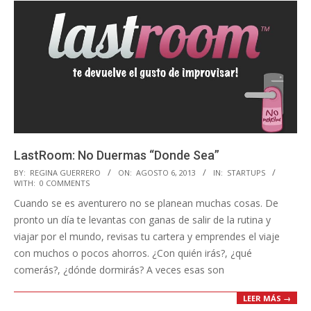
LastRoom: No Duermas “Donde Sea”
2013-
BY:
REGINA GUERRERO
ON:
AGOSTO 6, 2013
IN:
STARTUPS
WITH:
0 COMMENTS
08-
Cuando se es aventurero no se planean muchas cosas. De
06
pronto un día te levantas con ganas de salir de la rutina y
viajar por el mundo, revisas tu cartera y emprendes el viaje
con muchos o pocos ahorros. ¿Con quién irás?, ¿qué
comerás?, ¿dónde dormirás? A veces esas son
LEER MÁS →