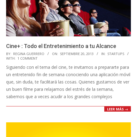
Cine+ : Todo el Entretenimiento a tu Alcance
2013-
BY:
REGINA GUERRERO
ON:
SEPTIEMBRE 20, 2013
IN:
STARTUPS
WITH:
1 COMMENT
09-
Siguiendo con el tema del cine, te invitamos a prepararte para
20
un entretenido fin de semana conociendo una aplicación móvil
que, sin duda, te facilitará las cosas. Quienes gustamos de ver
un buen filme para relajarnos del estrés de la semana,
sabemos que a veces acudir a los grandes complejos
LEER MÁS →