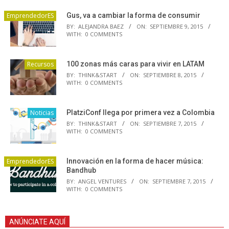
EmprendedorES
Gus, va a cambiar la forma de consumir
BY:
ALEJANDRA BAEZ
ON:
SEPTIEMBRE 9, 2015
WITH:
0 COMMENTS
Recursos
100 zonas más caras para vivir en LATAM
BY:
THINK&START
ON:
SEPTIEMBRE 8, 2015
WITH:
0 COMMENTS
Noticias
PlatziConf llega por primera vez a Colombia
BY:
THINK&START
ON:
SEPTIEMBRE 7, 2015
WITH:
0 COMMENTS
EmprendedorES
Innovación en la forma de hacer música:
Bandhub
BY:
ANGEL VENTURES
ON:
SEPTIEMBRE 7, 2015
WITH:
0 COMMENTS
ANÚNCIATE AQUÍ