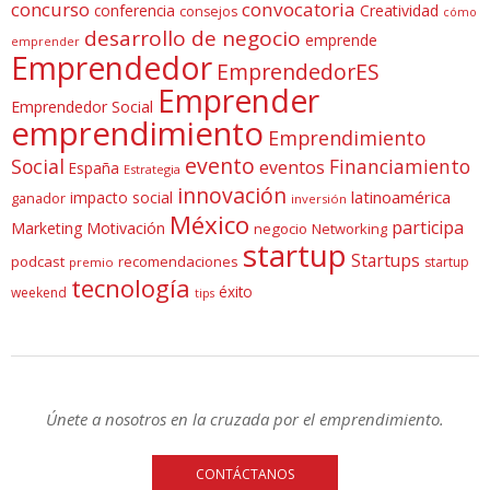
concurso
convocatoria
conferencia
Creatividad
consejos
cómo
desarrollo de negocio
emprende
emprender
Emprendedor
EmprendedorES
Emprender
Emprendedor Social
emprendimiento
Emprendimiento
evento
Social
Financiamiento
eventos
España
Estrategia
innovación
latinoamérica
impacto social
ganador
inversión
México
participa
Marketing
Motivación
negocio
Networking
startup
Startups
podcast
recomendaciones
startup
premio
tecnología
éxito
weekend
tips
Únete a nosotros en la cruzada por el emprendimiento.
CONTÁCTANOS