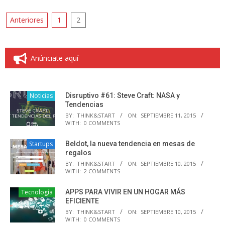
Paginación
Anteriores
1
2
de
entradas
Anúnciate aquí
Noticias
Disruptivo #61: Steve Craft: NASA y
Tendencias
BY:
THINK&START
ON:
SEPTIEMBRE 11, 2015
WITH:
0 COMMENTS
Startups
Beldot, la nueva tendencia en mesas de
regalos
BY:
THINK&START
ON:
SEPTIEMBRE 10, 2015
WITH:
2 COMMENTS
Tecnología
APPS PARA VIVIR EN UN HOGAR MÁS
EFICIENTE
BY:
THINK&START
ON:
SEPTIEMBRE 10, 2015
WITH:
0 COMMENTS