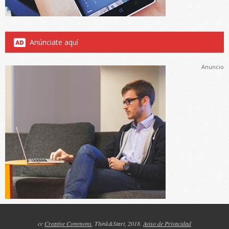
Anúnciate aquí
Anuncio
cc
Creative Commons
, Think&Start, 2018.
Aviso de Privacidad