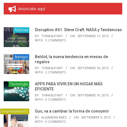
Anúnciate aquí
Noticias
Disruptivo #61: Steve Craft: NASA y Tendencias
BY:
THINK&START
ON:
SEPTIEMBRE 11, 2015
WITH:
0 COMMENTS
Startups
Beldot, la nueva tendencia en mesas de
regalos
BY:
THINK&START
ON:
SEPTIEMBRE 10, 2015
WITH:
2 COMMENTS
Tecnología
APPS PARA VIVIR EN UN HOGAR MÁS
EFICIENTE
BY:
THINK&START
ON:
SEPTIEMBRE 10, 2015
WITH:
0 COMMENTS
EmprendedorES
Gus, va a cambiar la forma de consumir
BY:
ALEJANDRA BAEZ
ON:
SEPTIEMBRE 9, 2015
WITH:
0 COMMENTS