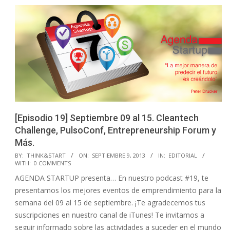
[Episodio 19] Septiembre 09 al 15. Cleantech
Challenge, PulsoConf, Entrepreneurship Forum y
Más.
2013-
BY:
THINK&START
ON:
SEPTIEMBRE 9, 2013
IN:
EDITORIAL
WITH:
0 COMMENTS
09-
AGENDA STARTUP presenta… En nuestro podcast #19, te
09
presentamos los mejores eventos de emprendimiento para la
semana del 09 al 15 de septiembre. ¡Te agradecemos tus
suscripciones en nuestro canal de iTunes! Te invitamos a
seguir informado sobre las actividades a suceder en el mundo