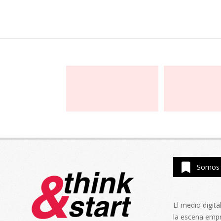
Somos 
El medio digit
la escena emp