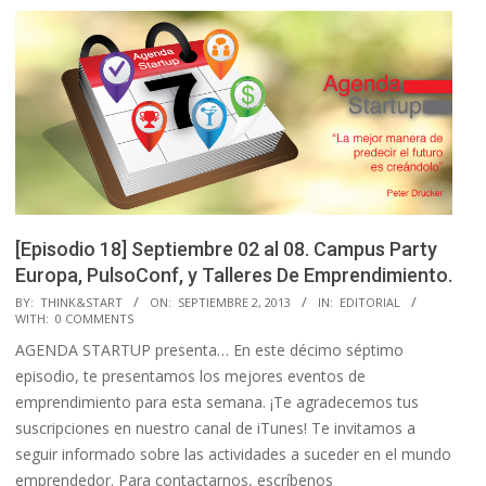
[Episodio 18] Septiembre 02 al 08. Campus Party
Europa, PulsoConf, y Talleres De Emprendimiento.
2013-
BY:
THINK&START
ON:
SEPTIEMBRE 2, 2013
IN:
EDITORIAL
WITH:
0 COMMENTS
09-
AGENDA STARTUP presenta… En este décimo séptimo
02
episodio, te presentamos los mejores eventos de
emprendimiento para esta semana. ¡Te agradecemos tus
suscripciones en nuestro canal de iTunes! Te invitamos a
seguir informado sobre las actividades a suceder en el mundo
emprendedor. Para contactarnos, escríbenos