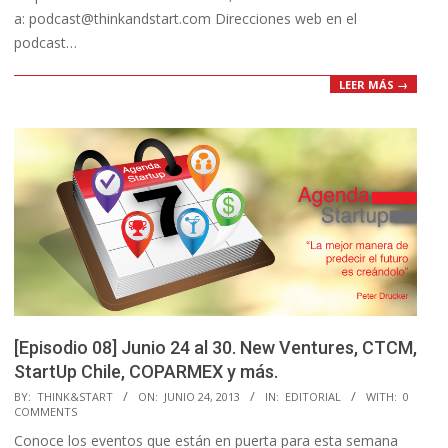
a: podcast@thinkandstart.com Direcciones web en el
podcast…
LEER MÁS →
[Episodio 08] Junio 24 al 30. New Ventures, CTCM,
StartUp Chile, COPARMEX y más.
2013-
BY:
THINK&START
ON:
JUNIO 24, 2013
IN:
EDITORIAL
WITH:
0
COMMENTS
06-
Conoce los eventos que están en puerta para esta semana
24