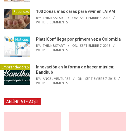
Recursos
100 zonas más caras para vivir en LATAM
BY:
THINK&START
ON:
SEPTIEMBRE 8, 2015
WITH:
0 COMMENTS
Noticias
PlatziConf llega por primera vez a Colombia
BY:
THINK&START
ON:
SEPTIEMBRE 7, 2015
WITH:
0 COMMENTS
EmprendedorES
Innovación en la forma de hacer música:
Bandhub
BY:
ANGEL VENTURES
ON:
SEPTIEMBRE 7, 2015
WITH:
0 COMMENTS
ANÚNCIATE AQUÍ