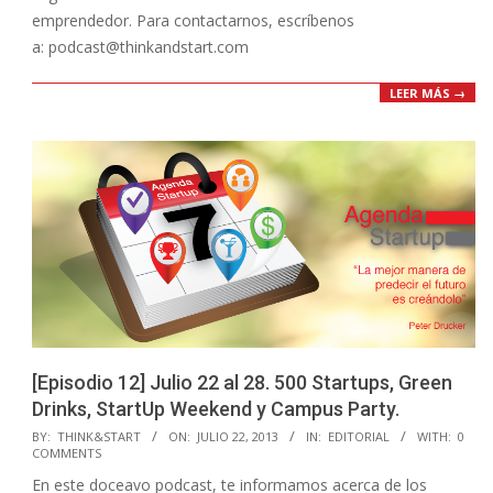
emprendedor. Para contactarnos, escríbenos
a: podcast@thinkandstart.com
LEER MÁS →
[Episodio 12] Julio 22 al 28. 500 Startups, Green
Drinks, StartUp Weekend y Campus Party.
2013-
BY:
THINK&START
ON:
JULIO 22, 2013
IN:
EDITORIAL
WITH:
0
COMMENTS
07-
En este doceavo podcast, te informamos acerca de los
22