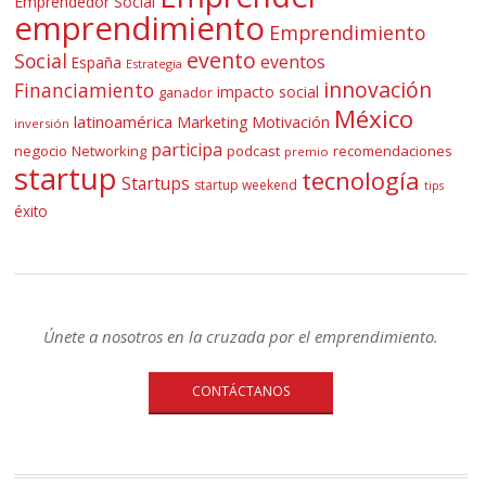
Emprendedor Social
emprendimiento
Emprendimiento
evento
Social
eventos
España
Estrategia
innovación
Financiamiento
impacto social
ganador
México
latinoamérica
Marketing
Motivación
inversión
participa
negocio
Networking
podcast
recomendaciones
premio
startup
tecnología
Startups
startup weekend
tips
éxito
Únete a nosotros en la cruzada por el emprendimiento.
CONTÁCTANOS