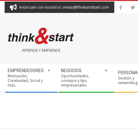
Skip
Anúnciate con nosotros: ventas@thinkandstart.com
to
content
THINK&START
APRENDE Y EMPRENDE
Secondary
EMPRENDEDORES
NEGOCIOS
PERSONA
Navigation
Motivación,
Oportunidades,
Gestión y
Creatividad, Social y
consejos y tips
Menu
networking
más.
empresariales.