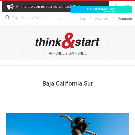
Skip
Anúnciate con nosotros: ventas@thinkandstart.com
to
Search
content
Inicio
La idea
Aliados
Contacto
Anuncio
THINK&START
APRENDE Y EMPRENDE
Secondary
Navigation
Menu
Baja California Sur