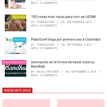
WITH:
0 COMMENTS
Recursos
100 zonas más caras para vivir en LATAM
BY:
THINK&START
ON:
SEPTIEMBRE 8, 2015
WITH:
0 COMMENTS
Noticias
PlatziConf llega por primera vez a Colombia
BY:
THINK&START
ON:
SEPTIEMBRE 7, 2015
WITH:
0 COMMENTS
EmprendedorES
Innovación en la forma de hacer música:
Bandhub
BY:
ANGEL VENTURES
ON:
SEPTIEMBRE 7, 2015
WITH:
0 COMMENTS
ANÚNCIATE AQUÍ