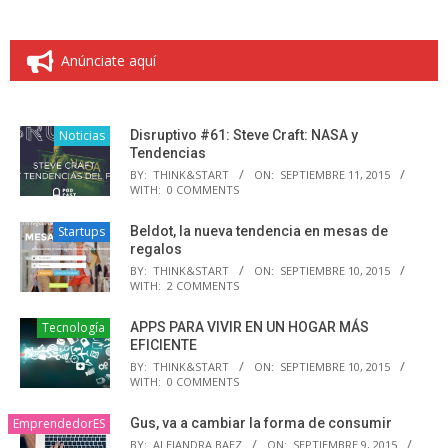
Anúnciate aquí
Noticias
Disruptivo #61: Steve Craft: NASA y
Tendencias
BY:
THINK&START
ON:
SEPTIEMBRE 11, 2015
WITH:
0 COMMENTS
Startups
Beldot, la nueva tendencia en mesas de
regalos
BY:
THINK&START
ON:
SEPTIEMBRE 10, 2015
WITH:
2 COMMENTS
Tecnología
APPS PARA VIVIR EN UN HOGAR MÁS
EFICIENTE
BY:
THINK&START
ON:
SEPTIEMBRE 10, 2015
WITH:
0 COMMENTS
EmprendedorES
Gus, va a cambiar la forma de consumir
BY:
ALEJANDRA BAEZ
ON:
SEPTIEMBRE 9, 2015