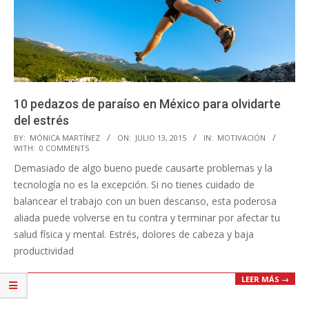
10 pedazos de paraíso en México para olvidarte
del estrés
2015-
BY:
MÓNICA MARTÍNEZ
ON:
JULIO 13, 2015
IN:
MOTIVACIÓN
WITH:
0 COMMENTS
07-
Demasiado de algo bueno puede causarte problemas y la
13
tecnología no es la excepción. Si no tienes cuidado de
balancear el trabajo con un buen descanso, esta poderosa
aliada puede volverse en tu contra y terminar por afectar tu
salud física y mental. Estrés, dolores de cabeza y baja
productividad
LEER MÁS →