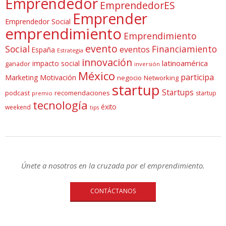
Emprendedor
EmprendedorES
Emprender
Emprendedor Social
emprendimiento
Emprendimiento
evento
Social
Financiamiento
eventos
España
Estrategia
innovación
latinoamérica
impacto social
ganador
inversión
México
participa
Marketing
Motivación
negocio
Networking
startup
Startups
podcast
recomendaciones
startup
premio
tecnología
éxito
weekend
tips
Únete a nosotros en la cruzada por el emprendimiento.
CONTÁCTANOS