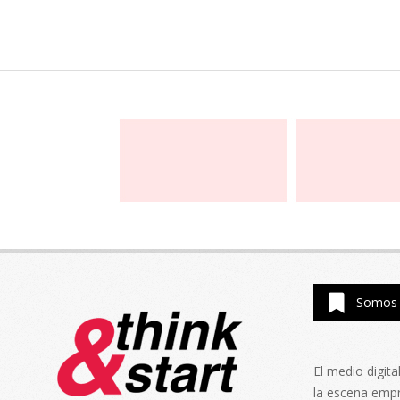
Somos 
El medio digit
la escena emp