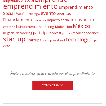
Emprendedor Social
emprendimiento
Emprendimiento
evento
Social
eventos
España
Estrategia
innovación
Financiamiento
impacto social
ganador
México
latinoamérica
Marketing
Motivación
inversión
participa
negocio
Networking
podcast
recomendaciones
premio
startup
tecnología
Startups
startup weekend
tips
éxito
Únete a nosotros en la cruzada por el emprendimiento.
CONTÁCTANOS