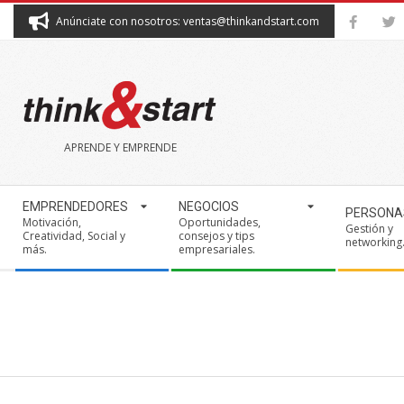
Skip
Anúnciate con nosotros: ventas@thinkandstart.com
to
content
THINK&START
APRENDE Y EMPRENDE
Secondary
EMPRENDEDORES
NEGOCIOS
PERSONA
Navigation
Motivación,
Oportunidades,
Gestión y
Creatividad, Social y
consejos y tips
Menu
networking
más.
empresariales.