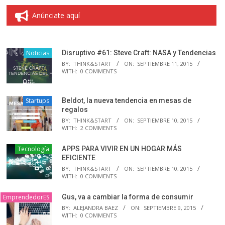
Anúnciate aquí
Noticias
Disruptivo #61: Steve Craft: NASA y Tendencias
BY:
THINK&START
ON:
SEPTIEMBRE 11, 2015
WITH:
0 COMMENTS
Startups
Beldot, la nueva tendencia en mesas de
regalos
BY:
THINK&START
ON:
SEPTIEMBRE 10, 2015
WITH:
2 COMMENTS
Tecnología
APPS PARA VIVIR EN UN HOGAR MÁS
EFICIENTE
BY:
THINK&START
ON:
SEPTIEMBRE 10, 2015
WITH:
0 COMMENTS
EmprendedorES
Gus, va a cambiar la forma de consumir
BY:
ALEJANDRA BAEZ
ON:
SEPTIEMBRE 9, 2015
WITH:
0 COMMENTS