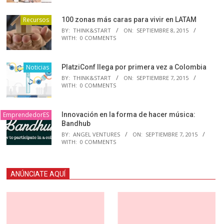
Recursos
100 zonas más caras para vivir en LATAM
BY:
THINK&START
ON:
SEPTIEMBRE 8, 2015
WITH:
0 COMMENTS
Noticias
PlatziConf llega por primera vez a Colombia
BY:
THINK&START
ON:
SEPTIEMBRE 7, 2015
WITH:
0 COMMENTS
EmprendedorES
Innovación en la forma de hacer música:
Bandhub
BY:
ANGEL VENTURES
ON:
SEPTIEMBRE 7, 2015
WITH:
0 COMMENTS
ANÚNCIATE AQUÍ