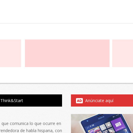
Think&Start
Anúnciate aquí
al que comunica lo que ocurre en
rendedora de habla hispana, con