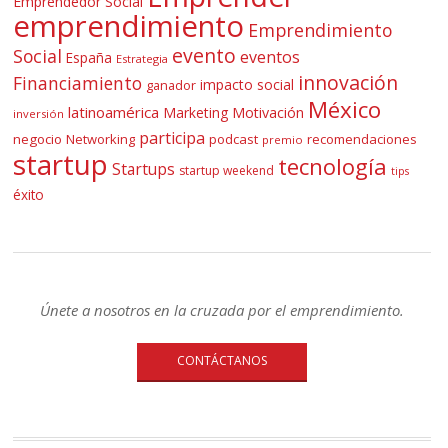
Emprendedor Social
emprendimiento
Emprendimiento
evento
Social
eventos
España
Estrategia
innovación
Financiamiento
impacto social
ganador
México
latinoamérica
Marketing
Motivación
inversión
participa
negocio
Networking
podcast
recomendaciones
premio
startup
tecnología
Startups
startup weekend
tips
éxito
Únete a nosotros en la cruzada por el emprendimiento.
CONTÁCTANOS