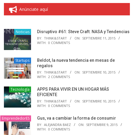
Anúnciate aquí
Noticias
Disruptivo #61: Steve Craft: NASA y Tendencias
BY:
THINK&START
ON:
SEPTIEMBRE 11, 2015
WITH:
0 COMMENTS
Startups
Beldot, la nueva tendencia en mesas de
regalos
BY:
THINK&START
ON:
SEPTIEMBRE 10, 2015
WITH:
2 COMMENTS
Tecnología
APPS PARA VIVIR EN UN HOGAR MÁS
EFICIENTE
BY:
THINK&START
ON:
SEPTIEMBRE 10, 2015
WITH:
0 COMMENTS
EmprendedorES
Gus, va a cambiar la forma de consumir
BY:
ALEJANDRA BAEZ
ON:
SEPTIEMBRE 9, 2015
WITH:
0 COMMENTS