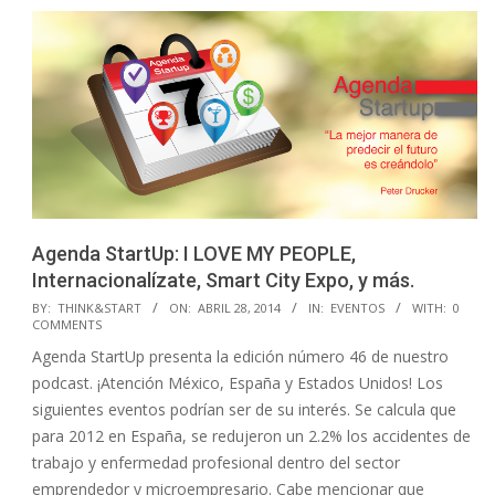
Agenda StartUp: I LOVE MY PEOPLE,
Internacionalízate, Smart City Expo, y más.
2014-
BY:
THINK&START
ON:
ABRIL 28, 2014
IN:
EVENTOS
WITH:
0
COMMENTS
04-
Agenda StartUp presenta la edición número 46 de nuestro
28
podcast. ¡Atención México, España y Estados Unidos! Los
siguientes eventos podrían ser de su interés. Se calcula que
para 2012 en España, se redujeron un 2.2% los accidentes de
trabajo y enfermedad profesional dentro del sector
emprendedor y microempresario. Cabe mencionar que