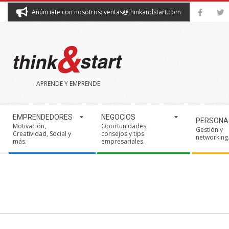
Skip
Anúnciate con nosotros: ventas@thinkandstart.com
to
content
THINK&START
APRENDE Y EMPRENDE
Secondary
EMPRENDEDORES
NEGOCIOS
PERSONA
Navigation
Motivación,
Oportunidades,
Gestión y
Creatividad, Social y
consejos y tips
Menu
networking
más.
empresariales.