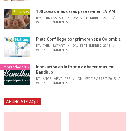
Recursos
100 zonas más caras para vivir en LATAM
BY:
THINK&START
ON:
SEPTIEMBRE 8, 2015
WITH:
0 COMMENTS
Noticias
PlatziConf llega por primera vez a Colombia
BY:
THINK&START
ON:
SEPTIEMBRE 7, 2015
WITH:
0 COMMENTS
EmprendedorES
Innovación en la forma de hacer música:
Bandhub
BY:
ANGEL VENTURES
ON:
SEPTIEMBRE 7, 2015
WITH:
0 COMMENTS
ANÚNCIATE AQUÍ