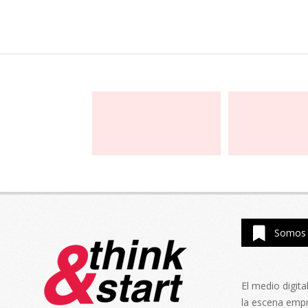
Somos 
El medio digit
la escena emp