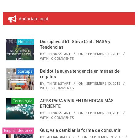
Anúnciate aquí
Noticias
Disruptivo #61: Steve Craft: NASA y
Tendencias
BY:
THINK&START
ON:
SEPTIEMBRE 11, 2015
WITH:
0 COMMENTS
Startups
Beldot, la nueva tendencia en mesas de
regalos
BY:
THINK&START
ON:
SEPTIEMBRE 10, 2015
WITH:
2 COMMENTS
Tecnología
APPS PARA VIVIR EN UN HOGAR MÁS
EFICIENTE
BY:
THINK&START
ON:
SEPTIEMBRE 10, 2015
WITH:
0 COMMENTS
EmprendedorES
Gus, va a cambiar la forma de consumir
BY:
ALEJANDRA BAEZ
ON:
SEPTIEMBRE 9, 2015