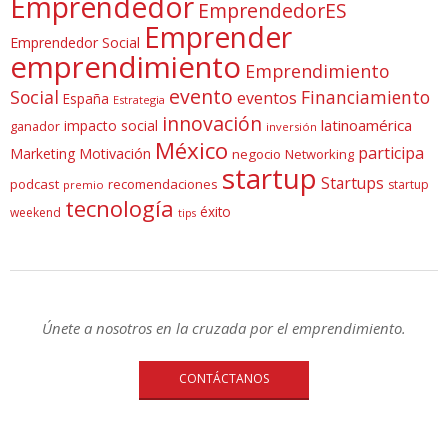
Emprendedor
EmprendedorES
Emprender
Emprendedor Social
emprendimiento
Emprendimiento
evento
Social
Financiamiento
eventos
España
Estrategia
innovación
latinoamérica
impacto social
ganador
inversión
México
participa
Marketing
Motivación
negocio
Networking
startup
Startups
podcast
recomendaciones
startup
premio
tecnología
éxito
weekend
tips
Únete a nosotros en la cruzada por el emprendimiento.
CONTÁCTANOS