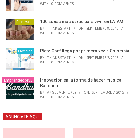
WITH:
0 COMMENTS
Recursos
100 zonas más caras para vivir en LATAM
BY:
THINK&START
ON:
SEPTIEMBRE 8, 2015
WITH:
0 COMMENTS
Noticias
PlatziConf llega por primera vez a Colombia
BY:
THINK&START
ON:
SEPTIEMBRE 7, 2015
WITH:
0 COMMENTS
EmprendedorES
Innovación en la forma de hacer música:
Bandhub
BY:
ANGEL VENTURES
ON:
SEPTIEMBRE 7, 2015
WITH:
0 COMMENTS
ANÚNCIATE AQUÍ