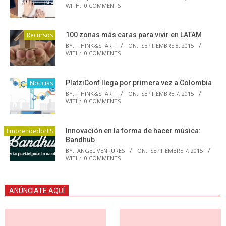
WITH:
0 COMMENTS
Recursos
100 zonas más caras para vivir en LATAM
BY:
THINK&START
ON:
SEPTIEMBRE 8, 2015
WITH:
0 COMMENTS
Noticias
PlatziConf llega por primera vez a Colombia
BY:
THINK&START
ON:
SEPTIEMBRE 7, 2015
WITH:
0 COMMENTS
EmprendedorES
Innovación en la forma de hacer música:
Bandhub
BY:
ANGEL VENTURES
ON:
SEPTIEMBRE 7, 2015
WITH:
0 COMMENTS
ANÚNCIATE AQUÍ