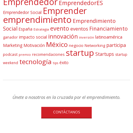
Emprendedor
EmprendedorES
Emprender
Emprendedor Social
emprendimiento
Emprendimiento
evento
Social
Financiamiento
eventos
España
Estrategia
innovación
latinoamérica
impacto social
ganador
inversión
México
participa
Marketing
Motivación
negocio
Networking
startup
Startups
podcast
recomendaciones
startup
premio
tecnología
éxito
weekend
tips
Únete a nosotros en la cruzada por el emprendimiento.
CONTÁCTANOS