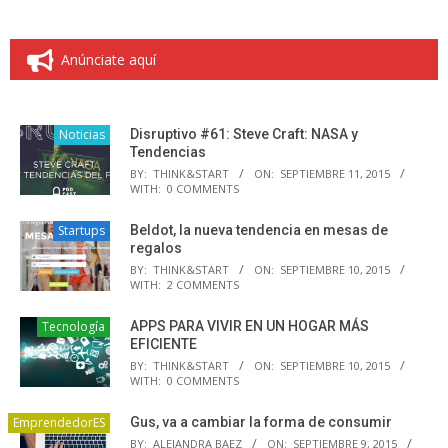
Anúnciate aquí
Noticias
Disruptivo #61: Steve Craft: NASA y
Tendencias
BY:
THINK&START
ON:
SEPTIEMBRE 11, 2015
WITH:
0 COMMENTS
Startups
Beldot, la nueva tendencia en mesas de
regalos
BY:
THINK&START
ON:
SEPTIEMBRE 10, 2015
WITH:
2 COMMENTS
Tecnología
APPS PARA VIVIR EN UN HOGAR MÁS
EFICIENTE
BY:
THINK&START
ON:
SEPTIEMBRE 10, 2015
WITH:
0 COMMENTS
EmprendedorES
Gus, va a cambiar la forma de consumir
BY:
ALEJANDRA BAEZ
ON:
SEPTIEMBRE 9, 2015