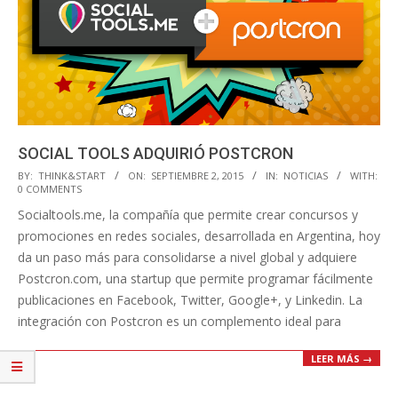
SOCIAL TOOLS ADQUIRIÓ POSTCRON
2015-
BY:
THINK&START
ON:
SEPTIEMBRE 2, 2015
IN:
NOTICIAS
WITH:
0 COMMENTS
09-
Socialtools.me, la compañía que permite crear concursos y
02
promociones en redes sociales, desarrollada en Argentina, hoy
da un paso más para consolidarse a nivel global y adquiere
Postcron.com, una startup que permite programar fácilmente
publicaciones en Facebook, Twitter, Google+, y Linkedin. La
integración con Postcron es un complemento ideal para
LEER MÁS →