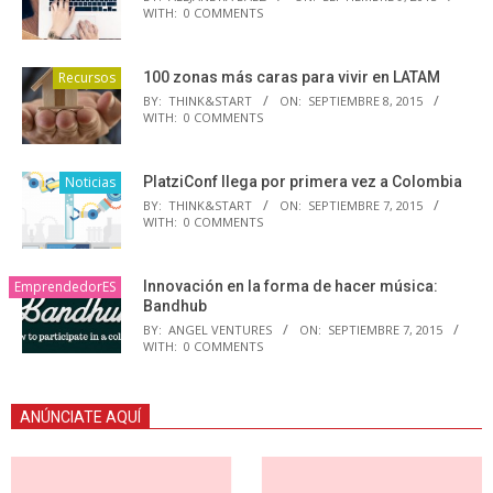
WITH:
0 COMMENTS
Recursos
100 zonas más caras para vivir en LATAM
BY:
THINK&START
ON:
SEPTIEMBRE 8, 2015
WITH:
0 COMMENTS
Noticias
PlatziConf llega por primera vez a Colombia
BY:
THINK&START
ON:
SEPTIEMBRE 7, 2015
WITH:
0 COMMENTS
EmprendedorES
Innovación en la forma de hacer música:
Bandhub
BY:
ANGEL VENTURES
ON:
SEPTIEMBRE 7, 2015
WITH:
0 COMMENTS
ANÚNCIATE AQUÍ