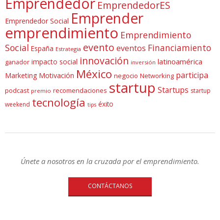
Emprendedor
EmprendedorES
Emprender
Emprendedor Social
emprendimiento
Emprendimiento
evento
Social
Financiamiento
eventos
España
Estrategia
innovación
latinoamérica
impacto social
ganador
inversión
México
participa
Marketing
Motivación
negocio
Networking
startup
Startups
podcast
recomendaciones
startup
premio
tecnología
éxito
weekend
tips
Únete a nosotros en la cruzada por el emprendimiento.
CONTÁCTANOS