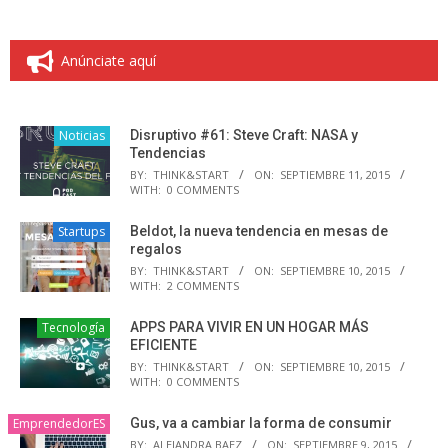
Anúnciate aquí
Noticias
Disruptivo #61: Steve Craft: NASA y
Tendencias
BY:
THINK&START
ON:
SEPTIEMBRE 11, 2015
WITH:
0 COMMENTS
Startups
Beldot, la nueva tendencia en mesas de
regalos
BY:
THINK&START
ON:
SEPTIEMBRE 10, 2015
WITH:
2 COMMENTS
Tecnología
APPS PARA VIVIR EN UN HOGAR MÁS
EFICIENTE
BY:
THINK&START
ON:
SEPTIEMBRE 10, 2015
WITH:
0 COMMENTS
EmprendedorES
Gus, va a cambiar la forma de consumir
BY:
ALEJANDRA BAEZ
ON:
SEPTIEMBRE 9, 2015