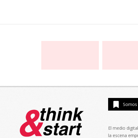
Somos 
El medio digit
la escena emp