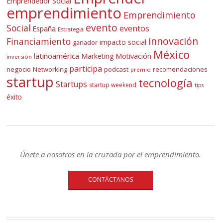
Emprendedor Social
emprendimiento
Emprendimiento
evento
Social
eventos
España
Estrategia
innovación
Financiamiento
impacto social
ganador
México
latinoamérica
Marketing
Motivación
inversión
participa
negocio
Networking
podcast
recomendaciones
premio
startup
tecnología
Startups
startup weekend
tips
éxito
Únete a nosotros en la cruzada por el emprendimiento.
CONTÁCTANOS