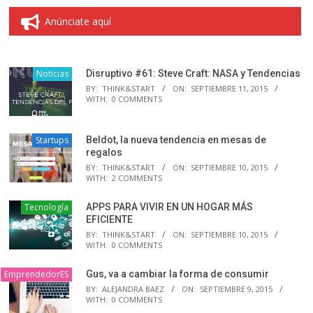
Anúnciate aquí
Noticias
Disruptivo #61: Steve Craft: NASA y Tendencias
BY:
THINK&START
ON:
SEPTIEMBRE 11, 2015
WITH:
0 COMMENTS
Startups
Beldot, la nueva tendencia en mesas de
regalos
BY:
THINK&START
ON:
SEPTIEMBRE 10, 2015
WITH:
2 COMMENTS
Tecnología
APPS PARA VIVIR EN UN HOGAR MÁS
EFICIENTE
BY:
THINK&START
ON:
SEPTIEMBRE 10, 2015
WITH:
0 COMMENTS
EmprendedorES
Gus, va a cambiar la forma de consumir
BY:
ALEJANDRA BAEZ
ON:
SEPTIEMBRE 9, 2015
WITH:
0 COMMENTS