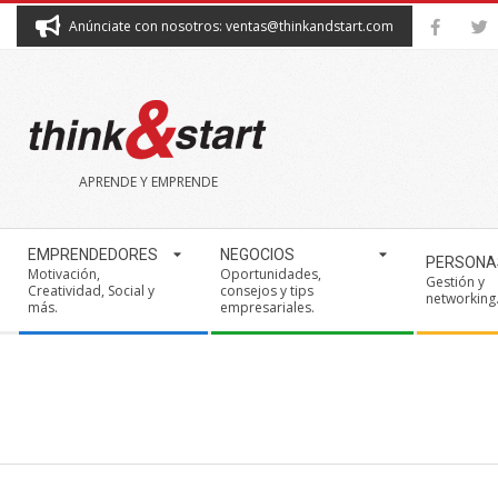
Skip
Anúnciate con nosotros: ventas@thinkandstart.com
to
content
THINK&START
APRENDE Y EMPRENDE
Secondary
EMPRENDEDORES
NEGOCIOS
PERSONA
Navigation
Motivación,
Oportunidades,
Gestión y
Creatividad, Social y
consejos y tips
Menu
networking
más.
empresariales.