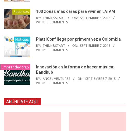
Recursos
100 zonas más caras para vivir en LATAM
BY:
THINK&START
ON:
SEPTIEMBRE 8, 2015
WITH:
0 COMMENTS
Noticias
PlatziConf llega por primera vez a Colombia
BY:
THINK&START
ON:
SEPTIEMBRE 7, 2015
WITH:
0 COMMENTS
EmprendedorES
Innovación en la forma de hacer música:
Bandhub
BY:
ANGEL VENTURES
ON:
SEPTIEMBRE 7, 2015
WITH:
0 COMMENTS
ANÚNCIATE AQUÍ