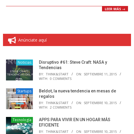
LEER MÁS →
Anúnciate aquí
Noticias
Disruptivo #61: Steve Craft: NASA y
Tendencias
BY:
THINK&START
ON:
SEPTIEMBRE 11, 2015
WITH:
0 COMMENTS
Startups
Beldot, la nueva tendencia en mesas de
regalos
BY:
THINK&START
ON:
SEPTIEMBRE 10, 2015
WITH:
2 COMMENTS
Tecnología
APPS PARA VIVIR EN UN HOGAR MÁS
EFICIENTE
BY:
THINK&START
ON:
SEPTIEMBRE 10, 2015