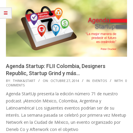
Agenda Startup: FLII Colombia, Designers
Republic, Startup Grind y más…
2014-
BY:
THINK&START
ON:
OCTUBRE 27, 2014
IN:
EVENTOS
WITH:
0
COMMENTS
10-
Agenda StartUp presenta la edición número 71 de nuestro
27
podcast. ¡Atención México, Colombia, Argentina y
Latinoamérica! Los siguientes eventos podrían ser de su
interés. La semana pasada se celebró por primera vez Meetup
Network en la Ciudad de México, un evento organizado por
Deneb Co y Afterwork con el objetivo