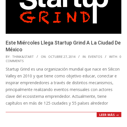
Este Miércoles Llega Startup Grind A La Ciudad De
México
2014-
BY:
THINK&START
ON:
OCTUBRE 27, 2014
IN:
EVENTOS
WITH:
0
COMMENTS
10-
Startup Grind es una organización mundial que nace en Silicon
27
Valley en 2010 y que tiene como objetivo educar, conectar e
inspirar emprendedores a través de distintos mecanismos,
principalmente realizando eventos mensuales con actores
clave del ecosistema emprendedor. Actualmente, tiene
capítulos en más de 125 ciudades y 55 países alrededor
LEER MÁS →