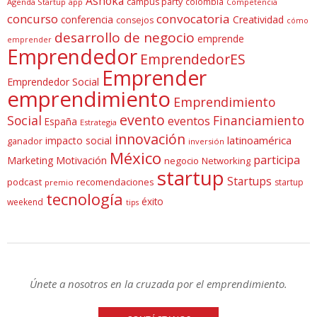
Ashoka
campus party
colombia
Agenda Startup
app
Competencia
concurso
convocatoria
conferencia
Creatividad
consejos
cómo
desarrollo de negocio
emprende
emprender
Emprendedor
EmprendedorES
Emprender
Emprendedor Social
emprendimiento
Emprendimiento
evento
Social
Financiamiento
eventos
España
Estrategia
innovación
latinoamérica
impacto social
ganador
inversión
México
participa
Marketing
Motivación
negocio
Networking
startup
Startups
podcast
recomendaciones
startup
premio
tecnología
éxito
weekend
tips
Únete a nosotros en la cruzada por el emprendimiento.