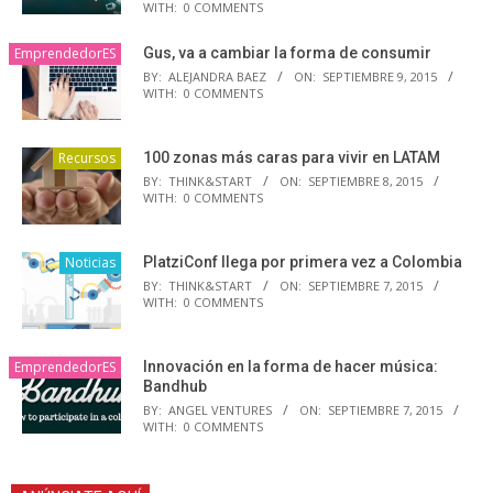
WITH:
0 COMMENTS
EmprendedorES
Gus, va a cambiar la forma de consumir
BY:
ALEJANDRA BAEZ
ON:
SEPTIEMBRE 9, 2015
WITH:
0 COMMENTS
Recursos
100 zonas más caras para vivir en LATAM
BY:
THINK&START
ON:
SEPTIEMBRE 8, 2015
WITH:
0 COMMENTS
Noticias
PlatziConf llega por primera vez a Colombia
BY:
THINK&START
ON:
SEPTIEMBRE 7, 2015
WITH:
0 COMMENTS
EmprendedorES
Innovación en la forma de hacer música:
Bandhub
BY:
ANGEL VENTURES
ON:
SEPTIEMBRE 7, 2015
WITH:
0 COMMENTS