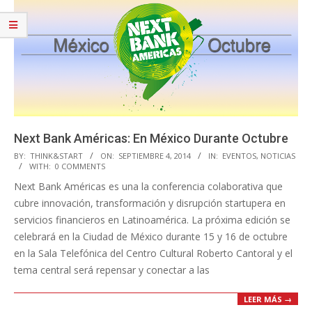
Next Bank Américas: En México Durante Octubre
2014-
BY:
THINK&START
ON:
SEPTIEMBRE 4, 2014
IN:
EVENTOS
,
NOTICIAS
WITH:
0 COMMENTS
09-
Next Bank Américas es una la conferencia colaborativa que
04
cubre innovación, transformación y disrupción startupera en
servicios financieros en Latinoamérica. La próxima edición se
celebrará en la Ciudad de México durante 15 y 16 de octubre
en la Sala Telefónica del Centro Cultural Roberto Cantoral y el
tema central será repensar y conectar a las
LEER MÁS →