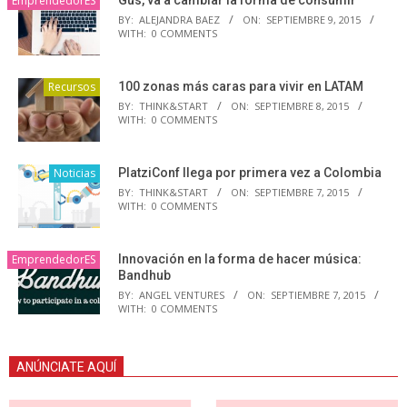
EmprendedorES
BY:
ALEJANDRA BAEZ
ON:
SEPTIEMBRE 9, 2015
WITH:
0 COMMENTS
Recursos
100 zonas más caras para vivir en LATAM
BY:
THINK&START
ON:
SEPTIEMBRE 8, 2015
WITH:
0 COMMENTS
Noticias
PlatziConf llega por primera vez a Colombia
BY:
THINK&START
ON:
SEPTIEMBRE 7, 2015
WITH:
0 COMMENTS
EmprendedorES
Innovación en la forma de hacer música:
Bandhub
BY:
ANGEL VENTURES
ON:
SEPTIEMBRE 7, 2015
WITH:
0 COMMENTS
ANÚNCIATE AQUÍ