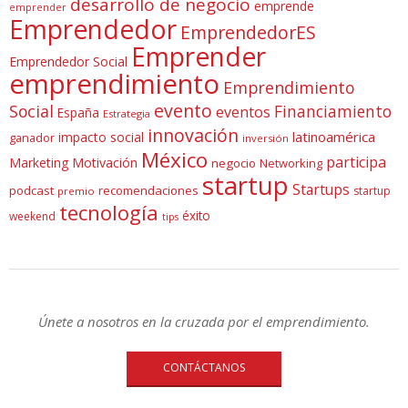
desarrollo de negocio
emprende
emprender
Emprendedor
EmprendedorES
Emprender
Emprendedor Social
emprendimiento
Emprendimiento
evento
Social
Financiamiento
eventos
España
Estrategia
innovación
latinoamérica
impacto social
ganador
inversión
México
participa
Marketing
Motivación
negocio
Networking
startup
Startups
podcast
recomendaciones
startup
premio
tecnología
éxito
weekend
tips
Únete a nosotros en la cruzada por el emprendimiento.
CONTÁCTANOS