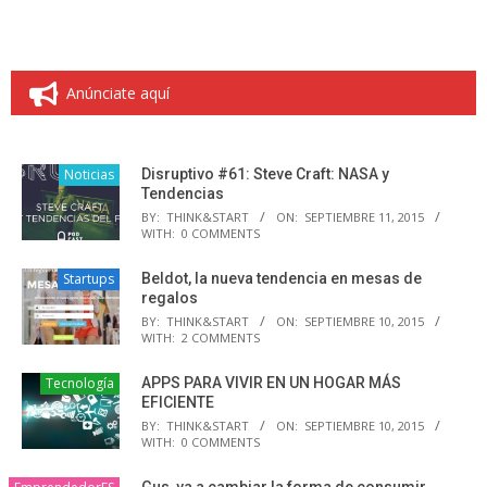
Anúnciate aquí
Noticias
Disruptivo #61: Steve Craft: NASA y
Tendencias
BY:
THINK&START
ON:
SEPTIEMBRE 11, 2015
WITH:
0 COMMENTS
Startups
Beldot, la nueva tendencia en mesas de
regalos
BY:
THINK&START
ON:
SEPTIEMBRE 10, 2015
WITH:
2 COMMENTS
Tecnología
APPS PARA VIVIR EN UN HOGAR MÁS
EFICIENTE
BY:
THINK&START
ON:
SEPTIEMBRE 10, 2015
WITH:
0 COMMENTS
Gus, va a cambiar la forma de consumir