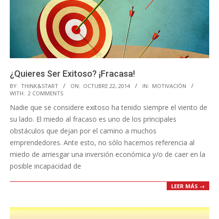
¿Quieres Ser Exitoso? ¡Fracasa!
2014-
BY:
THINK&START
ON:
OCTUBRE 22, 2014
IN:
MOTIVACIÓN
WITH:
2 COMMENTS
10-
Nadie que se considere exitoso ha tenido siempre el viento de
22
su lado. El miedo al fracaso es uno de los principales
obstáculos que dejan por el camino a muchos
emprendedores. Ante esto, no sólo hacemos referencia al
miedo de arriesgar una inversión económica y/o de caer en la
posible incapacidad de
LEER MÁS →