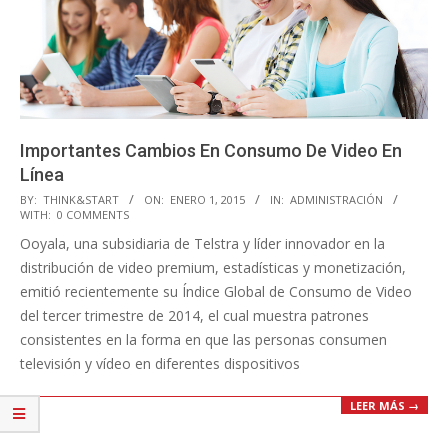
Importantes Cambios En Consumo De Video En
Línea
2015-
BY:
THINK&START
ON:
ENERO 1, 2015
IN:
ADMINISTRACIÓN
WITH:
0 COMMENTS
01-
Ooyala, una subsidiaria de Telstra y líder innovador en la
01
distribución de video premium, estadísticas y monetización,
emitió recientemente su Índice Global de Consumo de Video
del tercer trimestre de 2014, el cual muestra patrones
consistentes en la forma en que las personas consumen
televisión y vídeo en diferentes dispositivos
LEER MÁS →