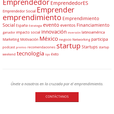
Emprendedor
EmprendedorES
Emprender
Emprendedor Social
emprendimiento
Emprendimiento
evento
Social
Financiamiento
eventos
España
Estrategia
innovación
latinoamérica
impacto social
ganador
inversión
México
participa
Marketing
Motivación
negocio
Networking
startup
Startups
podcast
recomendaciones
startup
premio
tecnología
éxito
weekend
tips
Únete a nosotros en la cruzada por el emprendimiento.
CONTÁCTANOS