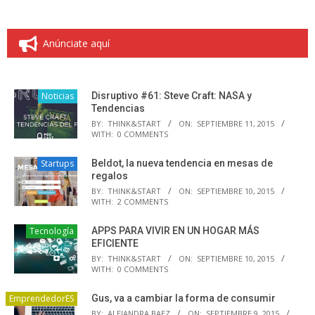
Anúnciate aquí
Noticias
Disruptivo #61: Steve Craft: NASA y
Tendencias
BY:
THINK&START
ON:
SEPTIEMBRE 11, 2015
WITH:
0 COMMENTS
Startups
Beldot, la nueva tendencia en mesas de
regalos
BY:
THINK&START
ON:
SEPTIEMBRE 10, 2015
WITH:
2 COMMENTS
Tecnología
APPS PARA VIVIR EN UN HOGAR MÁS
EFICIENTE
BY:
THINK&START
ON:
SEPTIEMBRE 10, 2015
WITH:
0 COMMENTS
EmprendedorES
Gus, va a cambiar la forma de consumir
BY:
ALEJANDRA BAEZ
ON:
SEPTIEMBRE 9, 2015