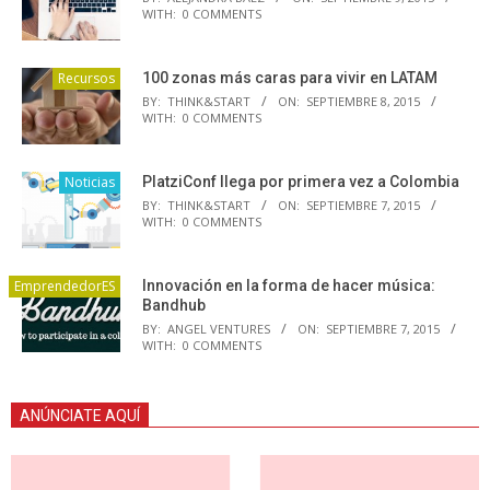
WITH:
0 COMMENTS
Recursos
100 zonas más caras para vivir en LATAM
BY:
THINK&START
ON:
SEPTIEMBRE 8, 2015
WITH:
0 COMMENTS
Noticias
PlatziConf llega por primera vez a Colombia
BY:
THINK&START
ON:
SEPTIEMBRE 7, 2015
WITH:
0 COMMENTS
EmprendedorES
Innovación en la forma de hacer música:
Bandhub
BY:
ANGEL VENTURES
ON:
SEPTIEMBRE 7, 2015
WITH:
0 COMMENTS
ANÚNCIATE AQUÍ