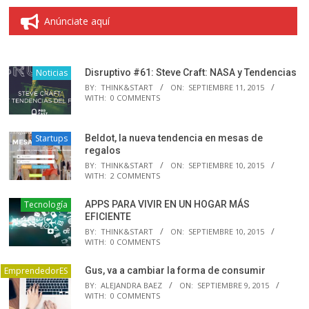
Anúnciate aquí
Noticias
Disruptivo #61: Steve Craft: NASA y Tendencias
BY:
THINK&START
ON:
SEPTIEMBRE 11, 2015
WITH:
0 COMMENTS
Startups
Beldot, la nueva tendencia en mesas de
regalos
BY:
THINK&START
ON:
SEPTIEMBRE 10, 2015
WITH:
2 COMMENTS
Tecnología
APPS PARA VIVIR EN UN HOGAR MÁS
EFICIENTE
BY:
THINK&START
ON:
SEPTIEMBRE 10, 2015
WITH:
0 COMMENTS
EmprendedorES
Gus, va a cambiar la forma de consumir
BY:
ALEJANDRA BAEZ
ON:
SEPTIEMBRE 9, 2015
WITH:
0 COMMENTS