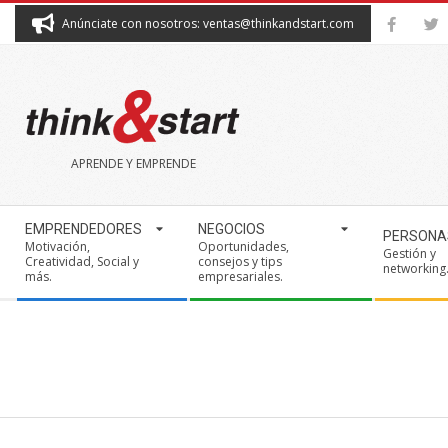
Skip
Anúnciate con nosotros: ventas@thinkandstart.com
to
content
THINK&START
APRENDE Y EMPRENDE
Secondary
EMPRENDEDORES
NEGOCIOS
PERSONA
Navigation
Motivación,
Oportunidades,
Gestión y
Creatividad, Social y
consejos y tips
Menu
networking
más.
empresariales.