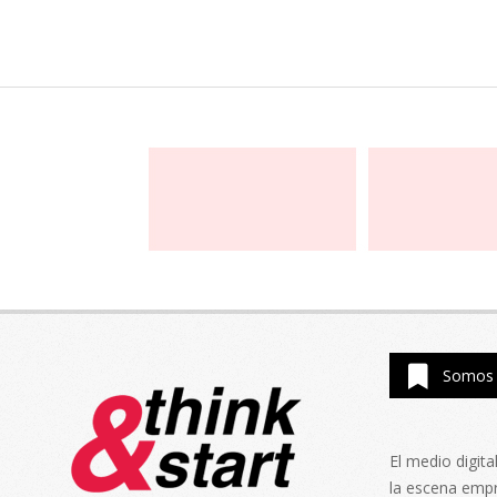
Somos 
El medio digit
la escena emp