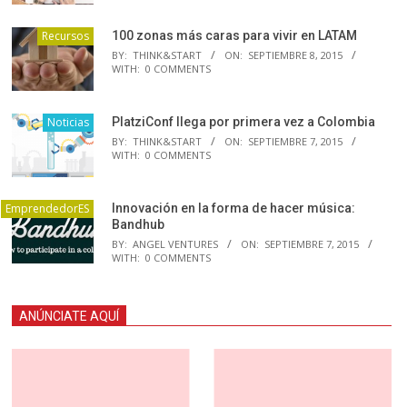
Recursos
100 zonas más caras para vivir en LATAM
BY:
THINK&START
ON:
SEPTIEMBRE 8, 2015
WITH:
0 COMMENTS
Noticias
PlatziConf llega por primera vez a Colombia
BY:
THINK&START
ON:
SEPTIEMBRE 7, 2015
WITH:
0 COMMENTS
EmprendedorES
Innovación en la forma de hacer música:
Bandhub
BY:
ANGEL VENTURES
ON:
SEPTIEMBRE 7, 2015
WITH:
0 COMMENTS
ANÚNCIATE AQUÍ