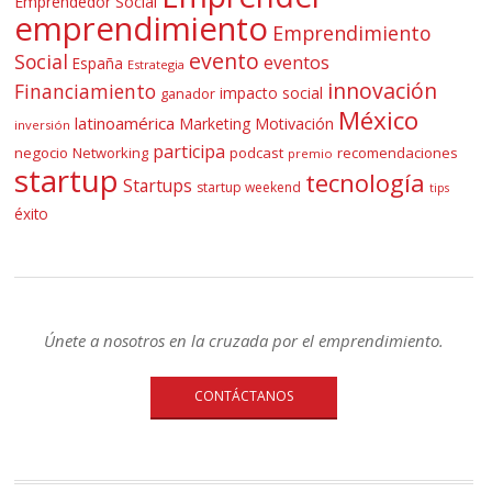
Emprendedor Social
emprendimiento
Emprendimiento
evento
Social
eventos
España
Estrategia
innovación
Financiamiento
impacto social
ganador
México
latinoamérica
Marketing
Motivación
inversión
participa
negocio
Networking
podcast
recomendaciones
premio
startup
tecnología
Startups
startup weekend
tips
éxito
Únete a nosotros en la cruzada por el emprendimiento.
CONTÁCTANOS