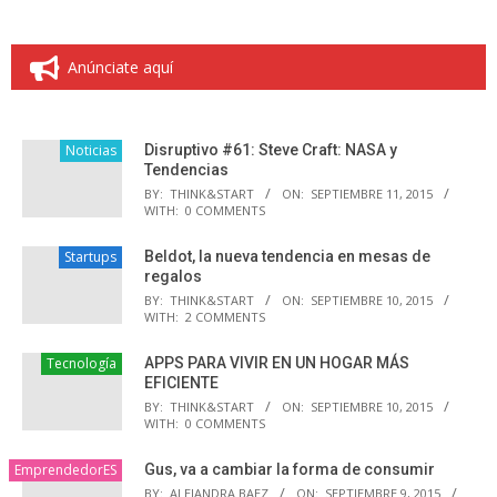
Anúnciate aquí
Noticias
Disruptivo #61: Steve Craft: NASA y
Tendencias
BY:
THINK&START
ON:
SEPTIEMBRE 11, 2015
WITH:
0 COMMENTS
Startups
Beldot, la nueva tendencia en mesas de
regalos
BY:
THINK&START
ON:
SEPTIEMBRE 10, 2015
WITH:
2 COMMENTS
Tecnología
APPS PARA VIVIR EN UN HOGAR MÁS
EFICIENTE
BY:
THINK&START
ON:
SEPTIEMBRE 10, 2015
WITH:
0 COMMENTS
EmprendedorES
Gus, va a cambiar la forma de consumir
BY:
ALEJANDRA BAEZ
ON:
SEPTIEMBRE 9, 2015