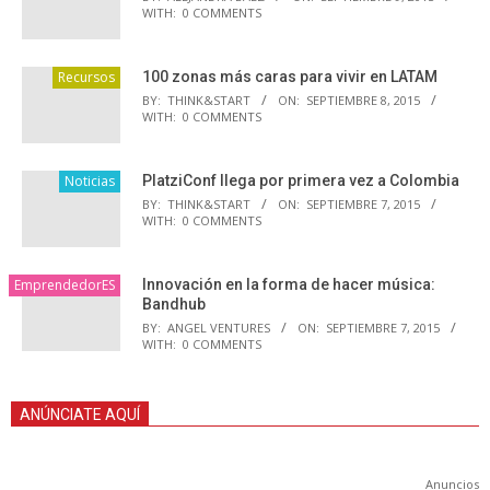
WITH:
0 COMMENTS
Recursos
100 zonas más caras para vivir en LATAM
BY:
THINK&START
ON:
SEPTIEMBRE 8, 2015
WITH:
0 COMMENTS
Noticias
PlatziConf llega por primera vez a Colombia
BY:
THINK&START
ON:
SEPTIEMBRE 7, 2015
WITH:
0 COMMENTS
EmprendedorES
Innovación en la forma de hacer música:
Bandhub
BY:
ANGEL VENTURES
ON:
SEPTIEMBRE 7, 2015
WITH:
0 COMMENTS
ANÚNCIATE AQUÍ
Anuncios