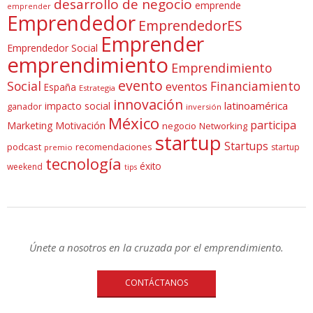
desarrollo de negocio
emprende
emprender
Emprendedor
EmprendedorES
Emprender
Emprendedor Social
emprendimiento
Emprendimiento
evento
Social
Financiamiento
eventos
España
Estrategia
innovación
latinoamérica
impacto social
ganador
inversión
México
participa
Marketing
Motivación
negocio
Networking
startup
Startups
podcast
recomendaciones
startup
premio
tecnología
éxito
weekend
tips
Únete a nosotros en la cruzada por el emprendimiento.
CONTÁCTANOS