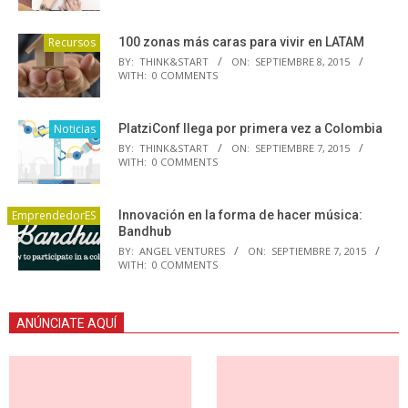
Recursos
100 zonas más caras para vivir en LATAM
BY:
THINK&START
ON:
SEPTIEMBRE 8, 2015
WITH:
0 COMMENTS
Noticias
PlatziConf llega por primera vez a Colombia
BY:
THINK&START
ON:
SEPTIEMBRE 7, 2015
WITH:
0 COMMENTS
EmprendedorES
Innovación en la forma de hacer música:
Bandhub
BY:
ANGEL VENTURES
ON:
SEPTIEMBRE 7, 2015
WITH:
0 COMMENTS
ANÚNCIATE AQUÍ