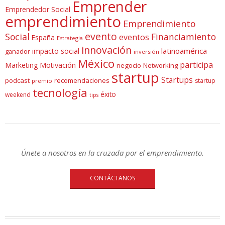
Emprender
Emprendedor Social
emprendimiento
Emprendimiento
evento
Social
Financiamiento
eventos
España
Estrategia
innovación
latinoamérica
impacto social
ganador
inversión
México
participa
Marketing
Motivación
negocio
Networking
startup
Startups
podcast
recomendaciones
startup
premio
tecnología
éxito
weekend
tips
Únete a nosotros en la cruzada por el emprendimiento.
CONTÁCTANOS