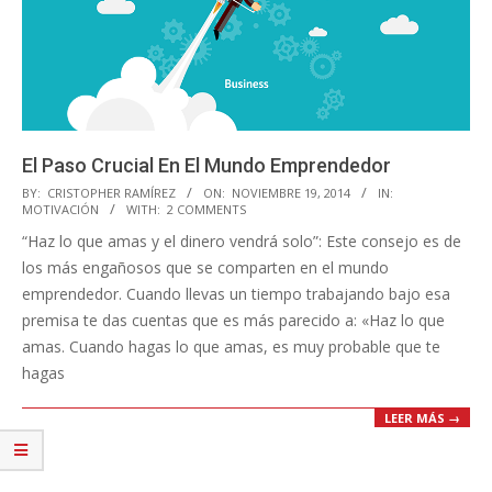
El Paso Crucial En El Mundo Emprendedor
2014-
BY:
CRISTOPHER RAMÍREZ
ON:
NOVIEMBRE 19, 2014
IN:
MOTIVACIÓN
WITH:
2 COMMENTS
11-
“Haz lo que amas y el dinero vendrá solo”: Este consejo es de
19
los más engañosos que se comparten en el mundo
emprendedor. Cuando llevas un tiempo trabajando bajo esa
premisa te das cuentas que es más parecido a: «Haz lo que
amas. Cuando hagas lo que amas, es muy probable que te
hagas
LEER MÁS →