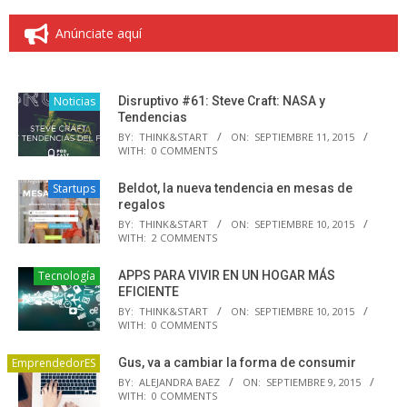
Anúnciate aquí
Noticias
Disruptivo #61: Steve Craft: NASA y
Tendencias
BY:
THINK&START
ON:
SEPTIEMBRE 11, 2015
WITH:
0 COMMENTS
Startups
Beldot, la nueva tendencia en mesas de
regalos
BY:
THINK&START
ON:
SEPTIEMBRE 10, 2015
WITH:
2 COMMENTS
Tecnología
APPS PARA VIVIR EN UN HOGAR MÁS
EFICIENTE
BY:
THINK&START
ON:
SEPTIEMBRE 10, 2015
WITH:
0 COMMENTS
EmprendedorES
Gus, va a cambiar la forma de consumir
BY:
ALEJANDRA BAEZ
ON:
SEPTIEMBRE 9, 2015
WITH:
0 COMMENTS