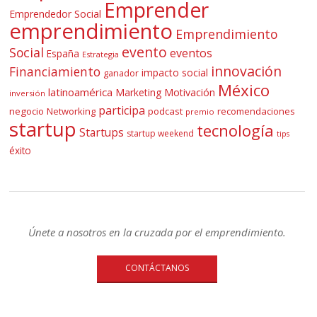
Emprender
Emprendedor Social
emprendimiento
Emprendimiento
evento
Social
eventos
España
Estrategia
innovación
Financiamiento
impacto social
ganador
México
latinoamérica
Marketing
Motivación
inversión
participa
negocio
Networking
podcast
recomendaciones
premio
startup
tecnología
Startups
startup weekend
tips
éxito
Únete a nosotros en la cruzada por el emprendimiento.
CONTÁCTANOS