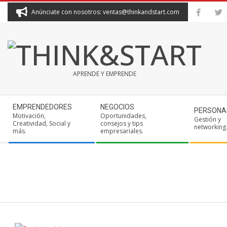
Skip
Anúnciate con nosotros: ventas@thinkandstart.com
to
content
THINK&START
APRENDE Y EMPRENDE
Secondary
EMPRENDEDORES
NEGOCIOS
PERSONA
Navigation
Motivación,
Oportunidades,
Gestión y
Creatividad, Social y
consejos y tips
Menu
networking
más.
empresariales.