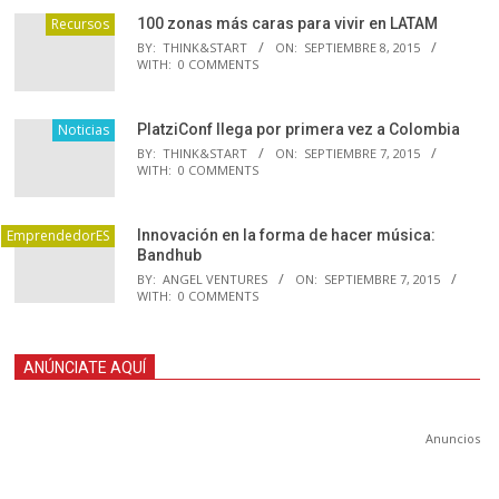
Recursos
100 zonas más caras para vivir en LATAM
BY:
THINK&START
ON:
SEPTIEMBRE 8, 2015
WITH:
0 COMMENTS
Noticias
PlatziConf llega por primera vez a Colombia
BY:
THINK&START
ON:
SEPTIEMBRE 7, 2015
WITH:
0 COMMENTS
EmprendedorES
Innovación en la forma de hacer música:
Bandhub
BY:
ANGEL VENTURES
ON:
SEPTIEMBRE 7, 2015
WITH:
0 COMMENTS
ANÚNCIATE AQUÍ
Anuncios