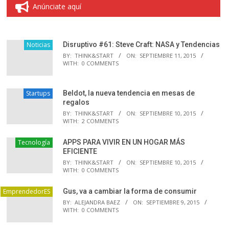
Anúnciate aquí
Noticias
Disruptivo #61: Steve Craft: NASA y Tendencias
BY:
THINK&START
ON:
SEPTIEMBRE 11, 2015
WITH:
0 COMMENTS
Startups
Beldot, la nueva tendencia en mesas de
regalos
BY:
THINK&START
ON:
SEPTIEMBRE 10, 2015
WITH:
2 COMMENTS
Tecnología
APPS PARA VIVIR EN UN HOGAR MÁS
EFICIENTE
BY:
THINK&START
ON:
SEPTIEMBRE 10, 2015
WITH:
0 COMMENTS
EmprendedorES
Gus, va a cambiar la forma de consumir
BY:
ALEJANDRA BAEZ
ON:
SEPTIEMBRE 9, 2015
WITH:
0 COMMENTS