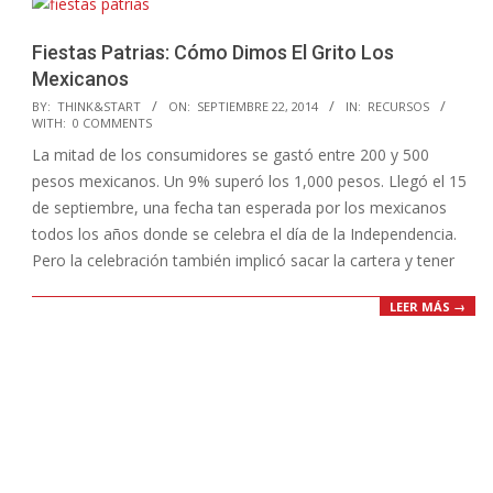
Fiestas Patrias: Cómo Dimos El Grito Los
Mexicanos
2014-
BY:
THINK&START
ON:
SEPTIEMBRE 22, 2014
IN:
RECURSOS
WITH:
0 COMMENTS
09-
La mitad de los consumidores se gastó entre 200 y 500
22
pesos mexicanos. Un 9% superó los 1,000 pesos. Llegó el 15
de septiembre, una fecha tan esperada por los mexicanos
todos los años donde se celebra el día de la Independencia.
Pero la celebración también implicó sacar la cartera y tener
LEER MÁS →