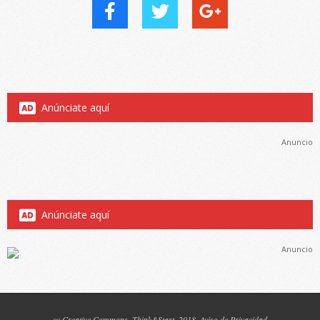
Anúnciate aquí
Anuncio
Anúnciate aquí
Anuncio
cc
Creative Commons
, Think&Start, 2018.
Aviso de Privacidad