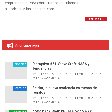
emprendedor. Para contactarnos, escríbenos
a: podcast@thinkandstart.com
LEER MÁS →
Anúnciate aquí
Noticias
Disruptivo #61: Steve Craft: NASA y
Tendencias
BY:
THINK&START
ON:
SEPTIEMBRE 11, 2015
WITH:
0 COMMENTS
Startups
Beldot, la nueva tendencia en mesas de
regalos
BY:
THINK&START
ON:
SEPTIEMBRE 10, 2015
WITH:
2 COMMENTS
APPS PARA VIVIR EN UN HOGAR MÁS