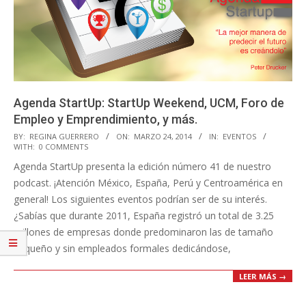
Agenda StartUp: StartUp Weekend, UCM, Foro de
Empleo y Emprendimiento, y más.
2014-
BY:
REGINA GUERRERO
ON:
MARZO 24, 2014
IN:
EVENTOS
WITH:
0 COMMENTS
03-
Agenda StartUp presenta la edición número 41 de nuestro
24
podcast. ¡Atención México, España, Perú y Centroamérica en
general! Los siguientes eventos podrían ser de su interés.
¿Sabías que durante 2011, España registró un total de 3.25
millones de empresas donde predominaron las de tamaño
pequeño y sin empleados formales dedicándose,
LEER MÁS →