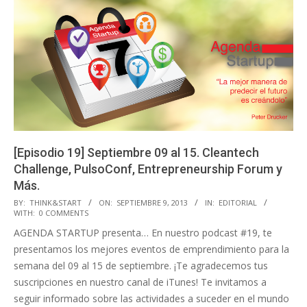
[Episodio 19] Septiembre 09 al 15. Cleantech
Challenge, PulsoConf, Entrepreneurship Forum y
Más.
2013-
BY:
THINK&START
ON:
SEPTIEMBRE 9, 2013
IN:
EDITORIAL
WITH:
0 COMMENTS
09-
AGENDA STARTUP presenta… En nuestro podcast #19, te
09
presentamos los mejores eventos de emprendimiento para la
semana del 09 al 15 de septiembre. ¡Te agradecemos tus
suscripciones en nuestro canal de iTunes! Te invitamos a
seguir informado sobre las actividades a suceder en el mundo