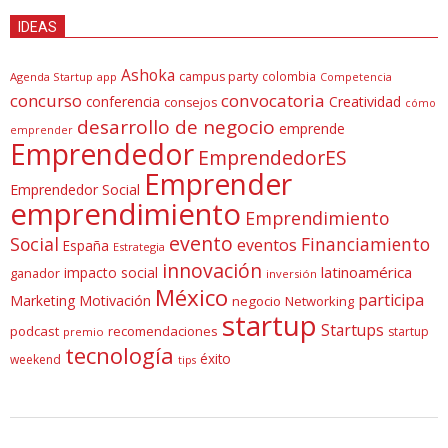
IDEAS
Ashoka
campus party
colombia
Agenda Startup
app
Competencia
concurso
convocatoria
conferencia
Creatividad
consejos
cómo
desarrollo de negocio
emprende
emprender
Emprendedor
EmprendedorES
Emprender
Emprendedor Social
emprendimiento
Emprendimiento
evento
Social
Financiamiento
eventos
España
Estrategia
innovación
latinoamérica
impacto social
ganador
inversión
México
participa
Marketing
Motivación
negocio
Networking
startup
Startups
podcast
recomendaciones
startup
premio
tecnología
éxito
weekend
tips