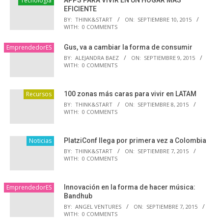
Tecnología
EFICIENTE
BY:
THINK&START
ON:
SEPTIEMBRE 10, 2015
WITH:
0 COMMENTS
EmprendedorES
Gus, va a cambiar la forma de consumir
BY:
ALEJANDRA BAEZ
ON:
SEPTIEMBRE 9, 2015
WITH:
0 COMMENTS
Recursos
100 zonas más caras para vivir en LATAM
BY:
THINK&START
ON:
SEPTIEMBRE 8, 2015
WITH:
0 COMMENTS
Noticias
PlatziConf llega por primera vez a Colombia
BY:
THINK&START
ON:
SEPTIEMBRE 7, 2015
WITH:
0 COMMENTS
EmprendedorES
Innovación en la forma de hacer música:
Bandhub
BY:
ANGEL VENTURES
ON:
SEPTIEMBRE 7, 2015
WITH:
0 COMMENTS