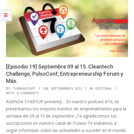
[Episodio 19] Septiembre 09 al 15. Cleantech
Challenge, PulsoConf, Entrepreneurship Forum y
Más.
2013-
BY:
THINK&START
ON:
SEPTIEMBRE 9, 2013
IN:
EDITORIAL
WITH:
0 COMMENTS
09-
AGENDA STARTUP presenta… En nuestro podcast #19, te
09
presentamos los mejores eventos de emprendimiento para la
semana del 09 al 15 de septiembre. ¡Te agradecemos tus
suscripciones en nuestro canal de iTunes! Te invitamos a
seguir informado sobre las actividades a suceder en el mundo