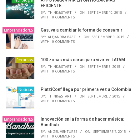
Tecnología
EFICIENTE
BY:
THINK&START
ON:
SEPTIEMBRE 10, 2015
WITH:
0 COMMENTS
EmprendedorES
Gus, va a cambiar la forma de consumir
BY:
ALEJANDRA BAEZ
ON:
SEPTIEMBRE 9, 2015
WITH:
0 COMMENTS
Recursos
100 zonas más caras para vivir en LATAM
BY:
THINK&START
ON:
SEPTIEMBRE 8, 2015
WITH:
0 COMMENTS
Noticias
PlatziConf llega por primera vez a Colombia
BY:
THINK&START
ON:
SEPTIEMBRE 7, 2015
WITH:
0 COMMENTS
EmprendedorES
Innovación en la forma de hacer música:
Bandhub
BY:
ANGEL VENTURES
ON:
SEPTIEMBRE 7, 2015
WITH:
0 COMMENTS