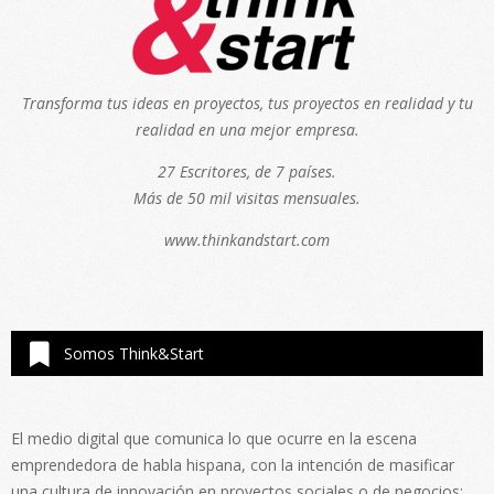
Transforma tus ideas en proyectos, tus proyectos en realidad y tu
realidad en una mejor empresa.
27 Escritores, de 7 países.
Más de 50 mil visitas mensuales.
www.thinkandstart.com
Somos Think&Start
El medio digital que comunica lo que ocurre en la escena
emprendedora de habla hispana, con la intención de masificar
una cultura de innovación en proyectos sociales o de negocios;