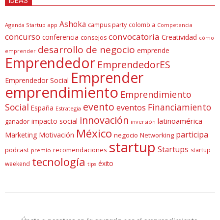
IDEAS
Ashoka
campus party
colombia
Agenda Startup
app
Competencia
concurso
convocatoria
conferencia
Creatividad
consejos
cómo
desarrollo de negocio
emprende
emprender
Emprendedor
EmprendedorES
Emprender
Emprendedor Social
emprendimiento
Emprendimiento
evento
Social
Financiamiento
eventos
España
Estrategia
innovación
latinoamérica
impacto social
ganador
inversión
México
participa
Marketing
Motivación
negocio
Networking
startup
Startups
podcast
recomendaciones
startup
premio
tecnología
éxito
weekend
tips