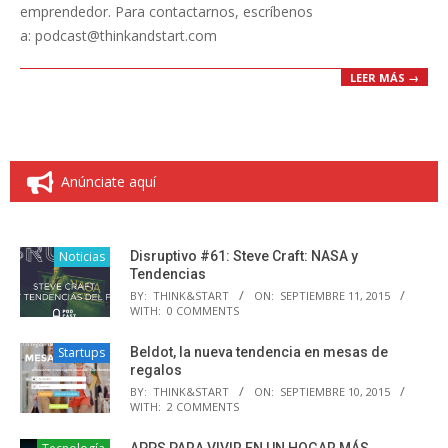
emprendedor. Para contactarnos, escríbenos
a: podcast@thinkandstart.com
LEER MÁS →
Anúnciate aquí
Noticias
Disruptivo #61: Steve Craft: NASA y
Tendencias
BY:
THINK&START
ON:
SEPTIEMBRE 11, 2015
WITH:
0 COMMENTS
Startups
Beldot, la nueva tendencia en mesas de
regalos
BY:
THINK&START
ON:
SEPTIEMBRE 10, 2015
WITH:
2 COMMENTS
APPS PARA VIVIR EN UN HOGAR MÁS