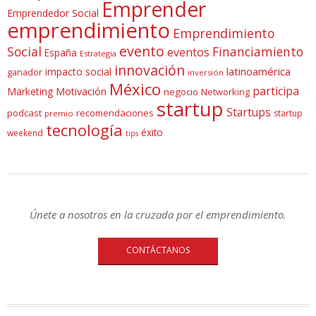
Emprender
Emprendedor Social
emprendimiento
Emprendimiento
evento
Social
Financiamiento
eventos
España
Estrategia
innovación
latinoamérica
impacto social
ganador
inversión
México
participa
Marketing
Motivación
negocio
Networking
startup
Startups
podcast
recomendaciones
startup
premio
tecnología
éxito
weekend
tips
Únete a nosotros en la cruzada por el emprendimiento.
CONTÁCTANOS