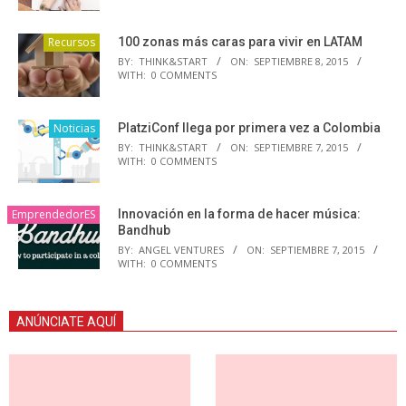
Recursos
100 zonas más caras para vivir en LATAM
BY:
THINK&START
ON:
SEPTIEMBRE 8, 2015
WITH:
0 COMMENTS
Noticias
PlatziConf llega por primera vez a Colombia
BY:
THINK&START
ON:
SEPTIEMBRE 7, 2015
WITH:
0 COMMENTS
EmprendedorES
Innovación en la forma de hacer música:
Bandhub
BY:
ANGEL VENTURES
ON:
SEPTIEMBRE 7, 2015
WITH:
0 COMMENTS
ANÚNCIATE AQUÍ