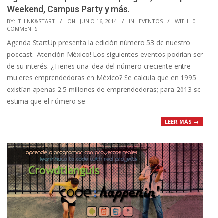
Weekend, Campus Party y más.
2014-
BY:
THINK&START
ON:
JUNIO 16, 2014
IN:
EVENTOS
WITH:
0
COMMENTS
06-
Agenda StartUp presenta la edición número 53 de nuestro
16
podcast. ¡Atención México! Los siguientes eventos podrían ser
de su interés. ¿Tienes una idea del número creciente entre
mujeres emprendedoras en México? Se calcula que en 1995
existían apenas 2.5 millones de emprendedoras; para 2013 se
estima que el número se
LEER MÁS →