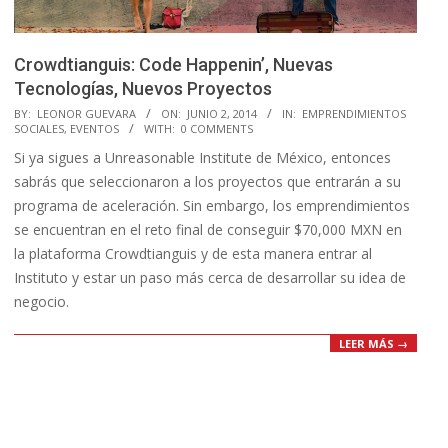
Crowdtianguis: Code Happenin’, Nuevas
Tecnologías, Nuevos Proyectos
2014-
BY:
LEONOR GUEVARA
ON:
JUNIO 2, 2014
IN:
EMPRENDIMIENTOS
SOCIALES
,
EVENTOS
WITH:
0 COMMENTS
06-
Si ya sigues a Unreasonable Institute de México, entonces
02
sabrás que seleccionaron a los proyectos que entrarán a su
programa de aceleración. Sin embargo, los emprendimientos
se encuentran en el reto final de conseguir $70,000 MXN en
la plataforma Crowdtianguis y de esta manera entrar al
Instituto y estar un paso más cerca de desarrollar su idea de
negocio.
LEER MÁS →