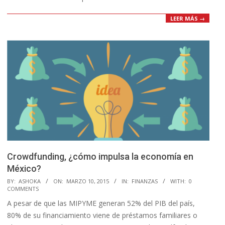
LEER MÁS →
Crowdfunding, ¿cómo impulsa la economía en
México?
2015-
BY:
ASHOKA
ON:
MARZO 10, 2015
IN:
FINANZAS
WITH:
0
COMMENTS
03-
A pesar de que las MIPYME generan 52% del PIB del país,
10
80% de su financiamiento viene de préstamos familiares o