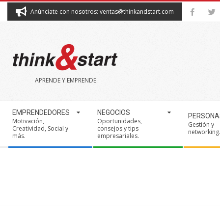
Skip
Anúnciate con nosotros: ventas@thinkandstart.com
to
content
THINK&START
APRENDE Y EMPRENDE
Secondary
EMPRENDEDORES
NEGOCIOS
PERSONA
Navigation
Motivación,
Oportunidades,
Gestión y
Creatividad, Social y
consejos y tips
Menu
networking
más.
empresariales.