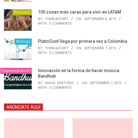
Recursos
100 zonas más caras para vivir en LATAM
BY:
THINK&START
ON:
SEPTIEMBRE 8, 2015
WITH:
0 COMMENTS
Noticias
PlatziConf llega por primera vez a Colombia
BY:
THINK&START
ON:
SEPTIEMBRE 7, 2015
WITH:
0 COMMENTS
EmprendedorES
Innovación en la forma de hacer música:
Bandhub
BY:
ANGEL VENTURES
ON:
SEPTIEMBRE 7, 2015
WITH:
0 COMMENTS
ANÚNCIATE AQUÍ