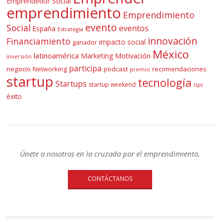
Emprendedor Social
emprendimiento
Emprendimiento
evento
Social
eventos
España
Estrategia
innovación
Financiamiento
impacto social
ganador
México
latinoamérica
Marketing
Motivación
inversión
participa
negocio
Networking
podcast
recomendaciones
premio
startup
tecnología
Startups
startup weekend
tips
éxito
Únete a nosotros en la cruzada por el emprendimiento.
CONTÁCTANOS