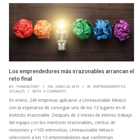
Los emprendedores más irrazonables arrancan el
reto final
2015-
BY:
THINK&START
ON:
JUNIO 26, 2015
IN:
EMPRENDIMIENTOS
SOCIALES
WITH:
0 COMMENTS
06-
En enero, 240 empresas aplicaron a Unreasonable México
26
con la esperanza de conseguir uno de los 13 lugares en el
Instituto Irrazonable. Después de 3 meses de intenso trabajo
del equipo con los mentores irrazonables, cientos de
revisiones y +100 entrevistas, Unreasonable México
seleccionó a los 13 emprendedores que conforman