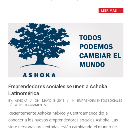
LEER MÁS →
Emprendedores sociales se unen a Ashoka
Latinomérica
2015-
BY:
ASHOKA
ON:
MAYO 18, 2015
IN:
EMPRENDIMIENTOS SOCIALES
WITH:
0 COMMENTS
05-
Recientemente Ashoka México y Centroamérica dio a
18
conocer a los nuevos emprendedores sociales Ashoka. Las
siete personas presentadas están cambiando el mundo de