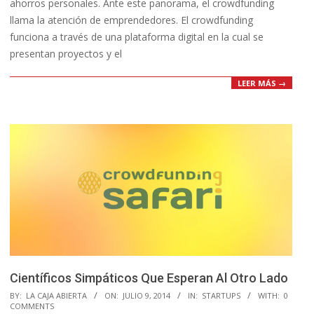
ahorros personales. Ante este panorama, el crowdfunding
llama la atención de emprendedores. El crowdfunding
funciona a través de una plataforma digital en la cual se
presentan proyectos y el
LEER MÁS →
Científicos Simpáticos Que Esperan Al Otro Lado
2014-
BY:
LA CAJA ABIERTA
ON:
JULIO 9, 2014
IN:
STARTUPS
WITH:
0
COMMENTS
07-