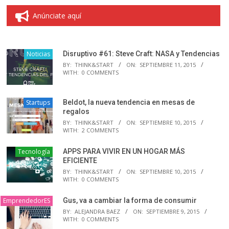
Anúnciate aquí
Noticias
Disruptivo #61: Steve Craft: NASA y Tendencias
BY:
THINK&START
ON:
SEPTIEMBRE 11, 2015
WITH:
0 COMMENTS
Startups
Beldot, la nueva tendencia en mesas de
regalos
BY:
THINK&START
ON:
SEPTIEMBRE 10, 2015
WITH:
2 COMMENTS
Tecnología
APPS PARA VIVIR EN UN HOGAR MÁS
EFICIENTE
BY:
THINK&START
ON:
SEPTIEMBRE 10, 2015
WITH:
0 COMMENTS
EmprendedorES
Gus, va a cambiar la forma de consumir
BY:
ALEJANDRA BAEZ
ON:
SEPTIEMBRE 9, 2015
WITH:
0 COMMENTS