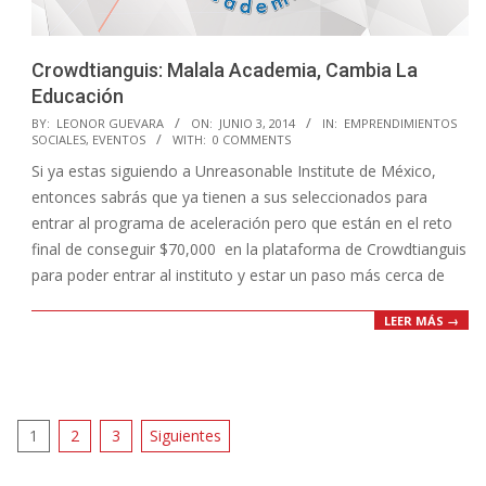
Crowdtianguis: Malala Academia, Cambia La
Educación
2014-
BY:
LEONOR GUEVARA
ON:
JUNIO 3, 2014
IN:
EMPRENDIMIENTOS
SOCIALES
,
EVENTOS
WITH:
0 COMMENTS
06-
Si ya estas siguiendo a Unreasonable Institute de México,
03
entonces sabrás que ya tienen a sus seleccionados para
entrar al programa de aceleración pero que están en el reto
final de conseguir $70,000 en la plataforma de Crowdtianguis
para poder entrar al instituto y estar un paso más cerca de
LEER MÁS →
Paginación
1
2
3
Siguientes
de