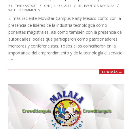
2014-
BY:
THINK&START
ON:
JULIO 8, 2014
IN:
EVENTOS
,
NOTICIAS
WITH:
0 COMMENTS
07-
El más reciente Movistar Campus Party México contó con la
08
presencia de líderes de la industria tecnológica como
ponentes magistrales, así como también con la presencia de
autoridades locales que participaron como patrocinadores,
mentores y conferencistas. Todos ellos coincidieron en la
importancia del emprendimiento y de la tecnología al servicio
de
LEER MÁS →