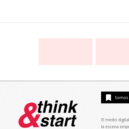
entradas
Somos 
El medio digit
la escena emp