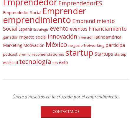
Emprendedor
EmprendedorES
Emprender
Emprendedor Social
emprendimiento
Emprendimiento
evento
Social
Financiamiento
eventos
España
Estrategia
innovación
latinoamérica
impacto social
ganador
inversión
México
participa
Marketing
Motivación
negocio
Networking
startup
Startups
podcast
recomendaciones
startup
premio
tecnología
éxito
weekend
tips
Únete a nosotros en la cruzada por el emprendimiento.
CONTÁCTANOS