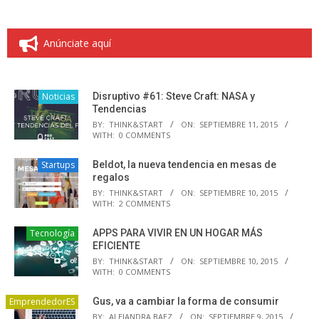
Anúnciate aquí
Noticias
Disruptivo #61: Steve Craft: NASA y
Tendencias
BY:
THINK&START
ON:
SEPTIEMBRE 11, 2015
WITH:
0 COMMENTS
Startups
Beldot, la nueva tendencia en mesas de
regalos
BY:
THINK&START
ON:
SEPTIEMBRE 10, 2015
WITH:
2 COMMENTS
Tecnología
APPS PARA VIVIR EN UN HOGAR MÁS
EFICIENTE
BY:
THINK&START
ON:
SEPTIEMBRE 10, 2015
WITH:
0 COMMENTS
EmprendedorES
Gus, va a cambiar la forma de consumir
BY:
ALEJANDRA BAEZ
ON:
SEPTIEMBRE 9, 2015