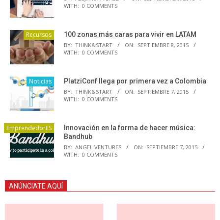
WITH:
0 COMMENTS
Recursos
100 zonas más caras para vivir en LATAM
BY:
THINK&START
ON:
SEPTIEMBRE 8, 2015
WITH:
0 COMMENTS
Noticias
PlatziConf llega por primera vez a Colombia
BY:
THINK&START
ON:
SEPTIEMBRE 7, 2015
WITH:
0 COMMENTS
EmprendedorES
Innovación en la forma de hacer música:
Bandhub
BY:
ANGEL VENTURES
ON:
SEPTIEMBRE 7, 2015
WITH:
0 COMMENTS
ANÚNCIATE AQUÍ