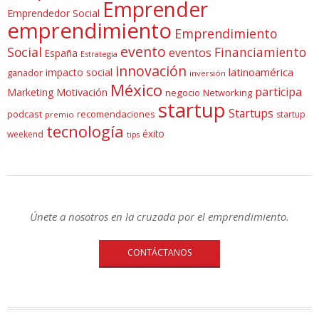
Emprender
Emprendedor Social
emprendimiento
Emprendimiento
evento
Social
Financiamiento
eventos
España
Estrategia
innovación
latinoamérica
impacto social
ganador
inversión
México
participa
Marketing
Motivación
negocio
Networking
startup
Startups
podcast
recomendaciones
startup
premio
tecnología
éxito
weekend
tips
Únete a nosotros en la cruzada por el emprendimiento.
CONTÁCTANOS