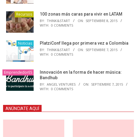
Recursos
100 zonas más caras para vivir en LATAM
BY:
THINK&START
ON:
SEPTIEMBRE 8, 2015
WITH:
0 COMMENTS
Noticias
PlatziConf llega por primera vez a Colombia
BY:
THINK&START
ON:
SEPTIEMBRE 7, 2015
WITH:
0 COMMENTS
EmprendedorES
Innovación en la forma de hacer música:
Bandhub
BY:
ANGEL VENTURES
ON:
SEPTIEMBRE 7, 2015
WITH:
0 COMMENTS
ANÚNCIATE AQUÍ