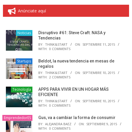
Anúnciate aquí
Noticias
Disruptivo #61: Steve Craft: NASA y
Tendencias
BY:
THINK&START
ON:
SEPTIEMBRE 11, 2015
WITH:
0 COMMENTS
Startups
Beldot, la nueva tendencia en mesas de
regalos
BY:
THINK&START
ON:
SEPTIEMBRE 10, 2015
WITH:
2 COMMENTS
Tecnología
APPS PARA VIVIR EN UN HOGAR MÁS
EFICIENTE
BY:
THINK&START
ON:
SEPTIEMBRE 10, 2015
WITH:
0 COMMENTS
EmprendedorES
Gus, va a cambiar la forma de consumir
BY:
ALEJANDRA BAEZ
ON:
SEPTIEMBRE 9, 2015
WITH:
0 COMMENTS