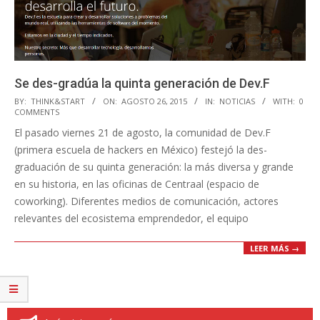
Se des-gradúa la quinta generación de Dev.F
2015-
BY:
THINK&START
ON:
AGOSTO 26, 2015
IN:
NOTICIAS
WITH:
0
COMMENTS
08-
El pasado viernes 21 de agosto, la comunidad de Dev.F
26
(primera escuela de hackers en México) festejó la des-
graduación de su quinta generación: la más diversa y grande
en su historia, en las oficinas de Centraal (espacio de
coworking). Diferentes medios de comunicación, actores
relevantes del ecosistema emprendedor, el equipo
LEER MÁS →