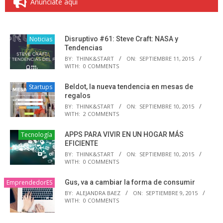
Anúnciate aquí
Noticias
Disruptivo #61: Steve Craft: NASA y
Tendencias
BY:
THINK&START
ON:
SEPTIEMBRE 11, 2015
WITH:
0 COMMENTS
Startups
Beldot, la nueva tendencia en mesas de
regalos
BY:
THINK&START
ON:
SEPTIEMBRE 10, 2015
WITH:
2 COMMENTS
Tecnología
APPS PARA VIVIR EN UN HOGAR MÁS
EFICIENTE
BY:
THINK&START
ON:
SEPTIEMBRE 10, 2015
WITH:
0 COMMENTS
EmprendedorES
Gus, va a cambiar la forma de consumir
BY:
ALEJANDRA BAEZ
ON:
SEPTIEMBRE 9, 2015
WITH:
0 COMMENTS