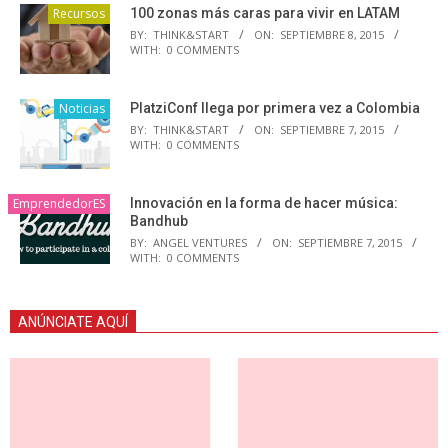
Recursos
100 zonas más caras para vivir en LATAM
BY:
THINK&START
ON:
SEPTIEMBRE 8, 2015
WITH:
0 COMMENTS
Noticias
PlatziConf llega por primera vez a Colombia
BY:
THINK&START
ON:
SEPTIEMBRE 7, 2015
WITH:
0 COMMENTS
EmprendedorES
Innovación en la forma de hacer música:
Bandhub
BY:
ANGEL VENTURES
ON:
SEPTIEMBRE 7, 2015
WITH:
0 COMMENTS
ANÚNCIATE AQUÍ