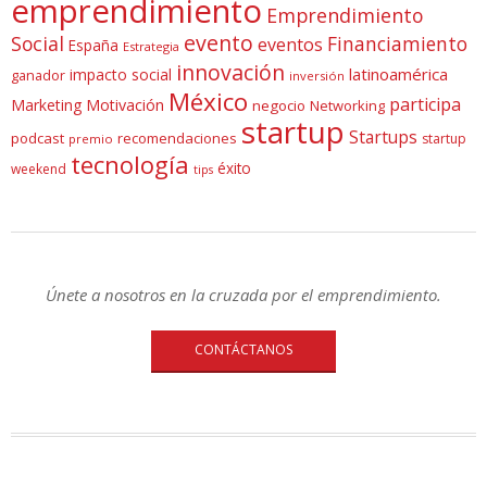
emprendimiento
Emprendimiento
evento
Social
Financiamiento
eventos
España
Estrategia
innovación
latinoamérica
impacto social
ganador
inversión
México
participa
Marketing
Motivación
negocio
Networking
startup
Startups
podcast
recomendaciones
startup
premio
tecnología
éxito
weekend
tips
Únete a nosotros en la cruzada por el emprendimiento.
CONTÁCTANOS