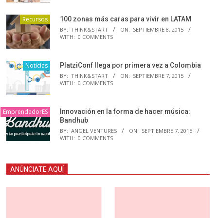
Recursos
100 zonas más caras para vivir en LATAM
BY:
THINK&START
ON:
SEPTIEMBRE 8, 2015
WITH:
0 COMMENTS
Noticias
PlatziConf llega por primera vez a Colombia
BY:
THINK&START
ON:
SEPTIEMBRE 7, 2015
WITH:
0 COMMENTS
EmprendedorES
Innovación en la forma de hacer música:
Bandhub
BY:
ANGEL VENTURES
ON:
SEPTIEMBRE 7, 2015
WITH:
0 COMMENTS
ANÚNCIATE AQUÍ