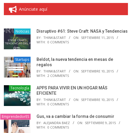
Anúnciate aquí
Noticias
Disruptivo #61: Steve Craft: NASA y Tendencias
BY:
THINK&START
ON:
SEPTIEMBRE 11, 2015
WITH:
0 COMMENTS
Startups
Beldot, la nueva tendencia en mesas de
regalos
BY:
THINK&START
ON:
SEPTIEMBRE 10, 2015
WITH:
2 COMMENTS
Tecnología
APPS PARA VIVIR EN UN HOGAR MÁS
EFICIENTE
BY:
THINK&START
ON:
SEPTIEMBRE 10, 2015
WITH:
0 COMMENTS
EmprendedorES
Gus, va a cambiar la forma de consumir
BY:
ALEJANDRA BAEZ
ON:
SEPTIEMBRE 9, 2015
WITH:
0 COMMENTS