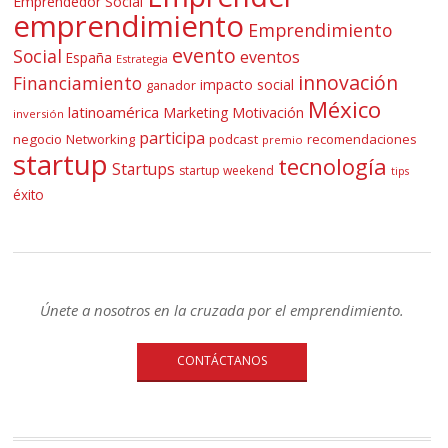
Emprendedor Social
emprendimiento
Emprendimiento
evento
Social
eventos
España
Estrategia
innovación
Financiamiento
impacto social
ganador
México
latinoamérica
Marketing
Motivación
inversión
participa
negocio
Networking
podcast
recomendaciones
premio
startup
tecnología
Startups
startup weekend
tips
éxito
Únete a nosotros en la cruzada por el emprendimiento.
CONTÁCTANOS