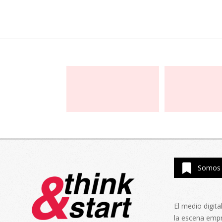
Somos 
El medio digit
la escena emp