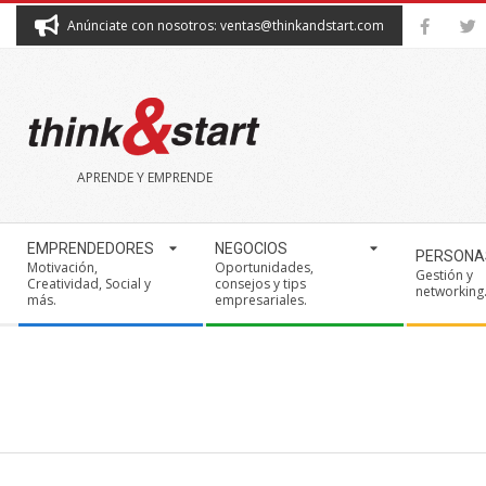
Skip
Anúnciate con nosotros: ventas@thinkandstart.com
to
content
THINK&START
APRENDE Y EMPRENDE
Secondary
EMPRENDEDORES
NEGOCIOS
PERSONA
Navigation
Motivación,
Oportunidades,
Gestión y
Creatividad, Social y
consejos y tips
Menu
networking
más.
empresariales.