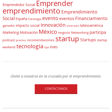
Emprender
Emprendedor Social
emprendimiento
Emprendimiento
evento
Social
Financiamiento
eventos
España
Estrategia
innovación
latinoamérica
impacto social
ganador
inversión
México
participa
Marketing
Motivación
negocio
Networking
startup
Startups
podcast
recomendaciones
startup
premio
tecnología
éxito
weekend
tips
Únete a nosotros en la cruzada por el emprendimiento.
CONTÁCTANOS