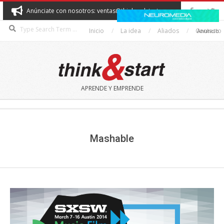
Skip
Anúnciate con nosotros: ventas@thinkandstart.com
to
Search
content
Inicio
La idea
Aliados
Contacto
Anuncio
THINK&START
APRENDE Y EMPRENDE
Secondary
Navigation
Menu
Mashable