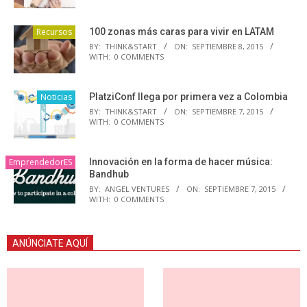
Recursos
100 zonas más caras para vivir en LATAM
BY:
THINK&START
ON:
SEPTIEMBRE 8, 2015
WITH:
0 COMMENTS
Noticias
PlatziConf llega por primera vez a Colombia
BY:
THINK&START
ON:
SEPTIEMBRE 7, 2015
WITH:
0 COMMENTS
EmprendedorES
Innovación en la forma de hacer música:
Bandhub
BY:
ANGEL VENTURES
ON:
SEPTIEMBRE 7, 2015
WITH:
0 COMMENTS
ANÚNCIATE AQUÍ