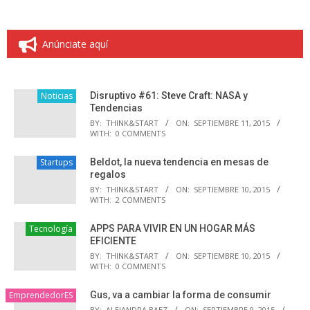
Anúnciate aquí
Noticias
Disruptivo #61: Steve Craft: NASA y
Tendencias
BY:
THINK&START
ON:
SEPTIEMBRE 11, 2015
WITH:
0 COMMENTS
Startups
Beldot, la nueva tendencia en mesas de
regalos
BY:
THINK&START
ON:
SEPTIEMBRE 10, 2015
WITH:
2 COMMENTS
Tecnología
APPS PARA VIVIR EN UN HOGAR MÁS
EFICIENTE
BY:
THINK&START
ON:
SEPTIEMBRE 10, 2015
WITH:
0 COMMENTS
EmprendedorES
Gus, va a cambiar la forma de consumir
BY:
ALEJANDRA BAEZ
ON:
SEPTIEMBRE 9, 2015