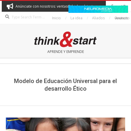
Skip
Anúnciate con nosotros: ventas@thinkandstart.com
to
Search
content
Inicio
La idea
Aliados
Contacto
Anuncio
THINK&START
APRENDE Y EMPRENDE
Secondary
Navigation
Menu
Modelo de Educación Universal para el
desarrollo Ético