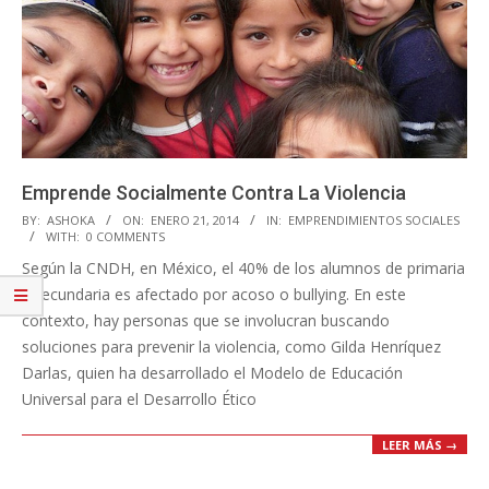
Emprende Socialmente Contra La Violencia
2014-
BY:
ASHOKA
ON:
ENERO 21, 2014
IN:
EMPRENDIMIENTOS SOCIALES
WITH:
0 COMMENTS
01-
Según la CNDH, en México, el 40% de los alumnos de primaria
21
y secundaria es afectado por acoso o bullying. En este
contexto, hay personas que se involucran buscando
soluciones para prevenir la violencia, como Gilda Henríquez
Darlas, quien ha desarrollado el Modelo de Educación
Universal para el Desarrollo Ético
LEER MÁS →