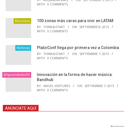
WITH:
0 COMMENTS
Recursos
100 zonas más caras para vivir en LATAM
BY:
THINK&START
ON:
SEPTIEMBRE 8, 2015
WITH:
0 COMMENTS
Noticias
PlatziConf llega por primera vez a Colombia
BY:
THINK&START
ON:
SEPTIEMBRE 7, 2015
WITH:
0 COMMENTS
EmprendedorES
Innovación en la forma de hacer música:
Bandhub
BY:
ANGEL VENTURES
ON:
SEPTIEMBRE 7, 2015
WITH:
0 COMMENTS
ANÚNCIATE AQUÍ
Anuncios