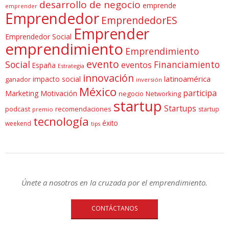
desarrollo de negocio
emprende
emprender
Emprendedor
EmprendedorES
Emprender
Emprendedor Social
emprendimiento
Emprendimiento
evento
Social
Financiamiento
eventos
España
Estrategia
innovación
latinoamérica
impacto social
ganador
inversión
México
participa
Marketing
Motivación
negocio
Networking
startup
Startups
podcast
recomendaciones
startup
premio
tecnología
éxito
weekend
tips
Únete a nosotros en la cruzada por el emprendimiento.
CONTÁCTANOS