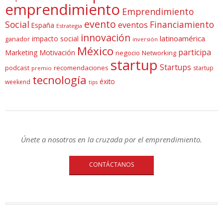
emprendimiento
Emprendimiento
evento
Social
Financiamiento
eventos
España
Estrategia
innovación
latinoamérica
impacto social
ganador
inversión
México
participa
Marketing
Motivación
negocio
Networking
startup
Startups
podcast
recomendaciones
startup
premio
tecnología
éxito
weekend
tips
Únete a nosotros en la cruzada por el emprendimiento.
CONTÁCTANOS