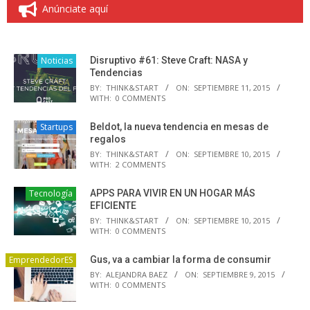
Anúnciate aquí
Noticias
Disruptivo #61: Steve Craft: NASA y
Tendencias
BY:
THINK&START
ON:
SEPTIEMBRE 11, 2015
WITH:
0 COMMENTS
Startups
Beldot, la nueva tendencia en mesas de
regalos
BY:
THINK&START
ON:
SEPTIEMBRE 10, 2015
WITH:
2 COMMENTS
Tecnología
APPS PARA VIVIR EN UN HOGAR MÁS
EFICIENTE
BY:
THINK&START
ON:
SEPTIEMBRE 10, 2015
WITH:
0 COMMENTS
EmprendedorES
Gus, va a cambiar la forma de consumir
BY:
ALEJANDRA BAEZ
ON:
SEPTIEMBRE 9, 2015
WITH:
0 COMMENTS