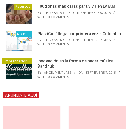
Recursos
100 zonas más caras para vivir en LATAM
BY:
THINK&START
ON:
SEPTIEMBRE 8, 2015
WITH:
0 COMMENTS
Noticias
PlatziConf llega por primera vez a Colombia
BY:
THINK&START
ON:
SEPTIEMBRE 7, 2015
WITH:
0 COMMENTS
EmprendedorES
Innovación en la forma de hacer música:
Bandhub
BY:
ANGEL VENTURES
ON:
SEPTIEMBRE 7, 2015
WITH:
0 COMMENTS
ANÚNCIATE AQUÍ