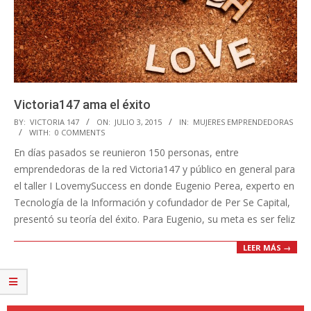
Victoria147 ama el éxito
2015-
BY:
VICTORIA 147
ON:
JULIO 3, 2015
IN:
MUJERES EMPRENDEDORAS
WITH:
0 COMMENTS
07-
En días pasados se reunieron 150 personas, entre
03
emprendedoras de la red Victoria147 y público en general para
el taller I LovemySuccess en donde Eugenio Perea, experto en
Tecnología de la Información y cofundador de Per Se Capital,
presentó su teoría del éxito. Para Eugenio, su meta es ser feliz
LEER MÁS →