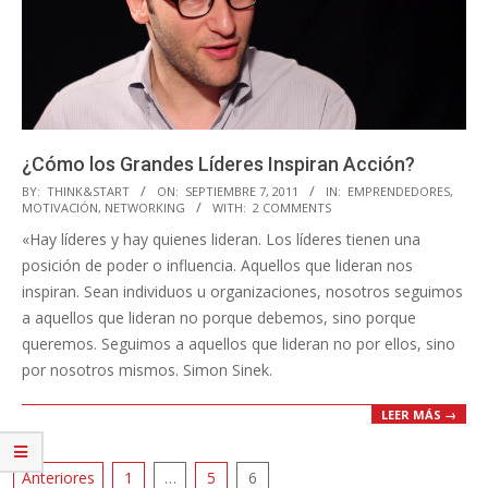
¿Cómo los Grandes Líderes Inspiran Acción?
2011-
BY:
THINK&START
ON:
SEPTIEMBRE 7, 2011
IN:
EMPRENDEDORES
,
MOTIVACIÓN
,
NETWORKING
WITH:
2 COMMENTS
09-
«Hay líderes y hay quienes lideran. Los líderes tienen una
07
posición de poder o influencia. Aquellos que lideran nos
inspiran. Sean individuos u organizaciones, nosotros seguimos
a aquellos que lideran no porque debemos, sino porque
queremos. Seguimos a aquellos que lideran no por ellos, sino
por nosotros mismos. Simon Sinek.
LEER MÁS →
Paginación
Anteriores
1
…
5
6