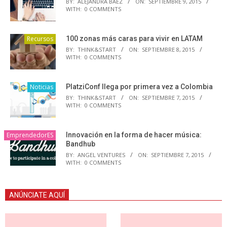
BY:
ALEJANDRA BAEZ
ON:
SEPTIEMBRE 9, 2015
WITH:
0 COMMENTS
Recursos
100 zonas más caras para vivir en LATAM
BY:
THINK&START
ON:
SEPTIEMBRE 8, 2015
WITH:
0 COMMENTS
Noticias
PlatziConf llega por primera vez a Colombia
BY:
THINK&START
ON:
SEPTIEMBRE 7, 2015
WITH:
0 COMMENTS
EmprendedorES
Innovación en la forma de hacer música:
Bandhub
BY:
ANGEL VENTURES
ON:
SEPTIEMBRE 7, 2015
WITH:
0 COMMENTS
ANÚNCIATE AQUÍ