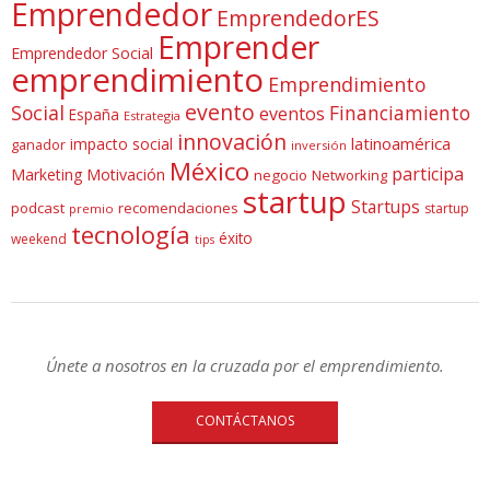
Emprendedor
EmprendedorES
Emprender
Emprendedor Social
emprendimiento
Emprendimiento
evento
Social
Financiamiento
eventos
España
Estrategia
innovación
latinoamérica
impacto social
ganador
inversión
México
participa
Marketing
Motivación
negocio
Networking
startup
Startups
podcast
recomendaciones
startup
premio
tecnología
éxito
weekend
tips
Únete a nosotros en la cruzada por el emprendimiento.
CONTÁCTANOS