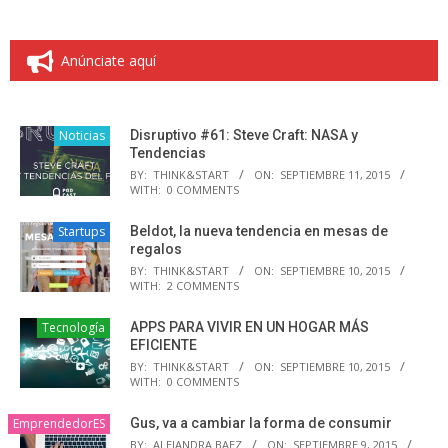
Anúnciate aquí
Noticias
Disruptivo #61: Steve Craft: NASA y
Tendencias
BY:
THINK&START
ON:
SEPTIEMBRE 11, 2015
WITH:
0 COMMENTS
Startups
Beldot, la nueva tendencia en mesas de
regalos
BY:
THINK&START
ON:
SEPTIEMBRE 10, 2015
WITH:
2 COMMENTS
Tecnología
APPS PARA VIVIR EN UN HOGAR MÁS
EFICIENTE
BY:
THINK&START
ON:
SEPTIEMBRE 10, 2015
WITH:
0 COMMENTS
EmprendedorES
Gus, va a cambiar la forma de consumir
BY:
ALEJANDRA BAEZ
ON:
SEPTIEMBRE 9, 2015