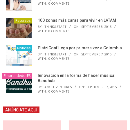
WITH:
0 COMMENTS
Recursos
100 zonas más caras para vivir en LATAM
BY:
THINK&START
ON:
SEPTIEMBRE 8, 2015
WITH:
0 COMMENTS
Noticias
PlatziConf llega por primera vez a Colombia
BY:
THINK&START
ON:
SEPTIEMBRE 7, 2015
WITH:
0 COMMENTS
EmprendedorES
Innovación en la forma de hacer música:
Bandhub
BY:
ANGEL VENTURES
ON:
SEPTIEMBRE 7, 2015
WITH:
0 COMMENTS
ANÚNCIATE AQUÍ