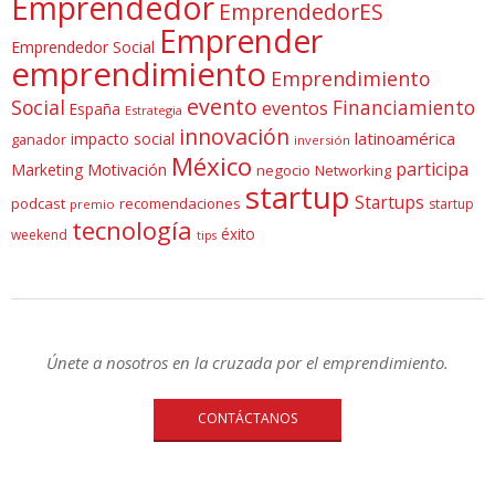
Emprendedor
EmprendedorES
Emprender
Emprendedor Social
emprendimiento
Emprendimiento
evento
Social
Financiamiento
eventos
España
Estrategia
innovación
latinoamérica
impacto social
ganador
inversión
México
participa
Marketing
Motivación
negocio
Networking
startup
Startups
podcast
recomendaciones
startup
premio
tecnología
éxito
weekend
tips
Únete a nosotros en la cruzada por el emprendimiento.
CONTÁCTANOS