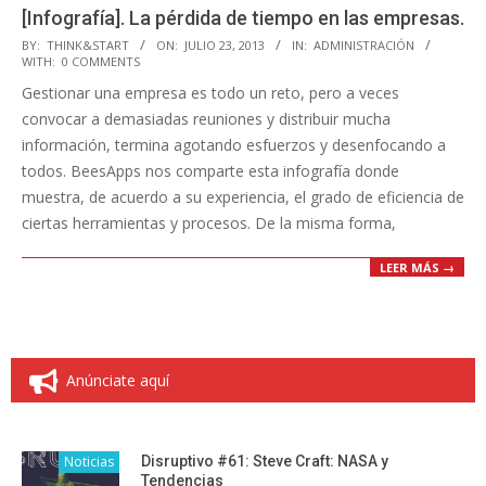
[Infografía]. La pérdida de tiempo en las empresas.
2013-
BY:
THINK&START
ON:
JULIO 23, 2013
IN:
ADMINISTRACIÓN
WITH:
0 COMMENTS
07-
Gestionar una empresa es todo un reto, pero a veces
23
convocar a demasiadas reuniones y distribuir mucha
información, termina agotando esfuerzos y desenfocando a
todos. BeesApps nos comparte esta infografía donde
muestra, de acuerdo a su experiencia, el grado de eficiencia de
ciertas herramientas y procesos. De la misma forma,
LEER MÁS →
Anúnciate aquí
Noticias
Disruptivo #61: Steve Craft: NASA y
Tendencias