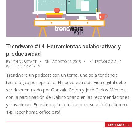
Trendware #14: Herramientas colaborativas y
productividad
2015-
BY:
THINK&START
ON:
AGOSTO 12, 2015
IN:
TECNOLOGÍA
WITH:
0 COMMENTS
08-
Trendware un podcast con un tema, una sola tendencia
12
tecnológica por episodio. El nuevo estilo de vida digital debe
ser desmenuzado por Gonzalo Rojon y José Carlos Méndez,
con la participación de Dahir Soriano en las recomendaciones
y clavadeces. En este capítulo te traemos su edición número
14: Hacer home office está
LEER MÁS →