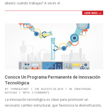
abasto cuando trabajas? A veces el
LEER MÁS →
Conoce Un Programa Permanente de Innovación
Tecnológica
2014-
BY:
THINK&START
ON:
AGOSTO 26, 2014
IN:
CREATIVIDAD
,
NOTICIAS
WITH:
2 COMMENTS
08-
La innovación tecnológica es clave para promover un
26
necesario cambio estructural, que favorezca la diversificación,