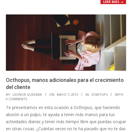
LEER MÁS →
Octhopus, manos adicionales para el crecimiento
del cliente
2015-
BY:
LEONOR GUEVARA
ON:
MAYO 7, 2015
IN:
STARTUPS
WITH:
0 COMMENTS
05-
Te presentamos en esta ocasión a Octhopus, que haciendo
07
alusión a un pulpo, te ayuda a tener más manos para tus
actividades diarias y tener más tiempo libre que puedas ocupar
en otras cosas. ¿Cuántas veces no te ha pasado que no te das