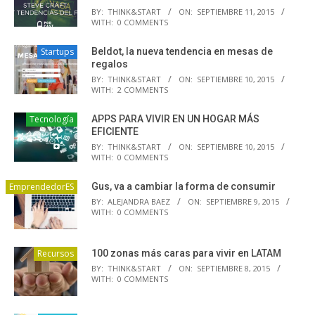
BY:
THINK&START
ON:
SEPTIEMBRE 11, 2015
WITH:
0 COMMENTS
Startups
Beldot, la nueva tendencia en mesas de
regalos
BY:
THINK&START
ON:
SEPTIEMBRE 10, 2015
WITH:
2 COMMENTS
Tecnología
APPS PARA VIVIR EN UN HOGAR MÁS
EFICIENTE
BY:
THINK&START
ON:
SEPTIEMBRE 10, 2015
WITH:
0 COMMENTS
EmprendedorES
Gus, va a cambiar la forma de consumir
BY:
ALEJANDRA BAEZ
ON:
SEPTIEMBRE 9, 2015
WITH:
0 COMMENTS
Recursos
100 zonas más caras para vivir en LATAM
BY:
THINK&START
ON:
SEPTIEMBRE 8, 2015
WITH:
0 COMMENTS