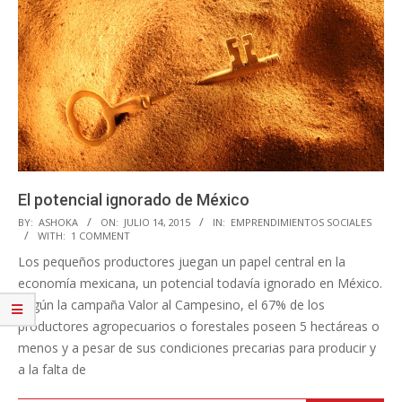
El potencial ignorado de México
2015-
BY:
ASHOKA
ON:
JULIO 14, 2015
IN:
EMPRENDIMIENTOS SOCIALES
WITH:
1 COMMENT
07-
Los pequeños productores juegan un papel central en la
14
economía mexicana, un potencial todavía ignorado en México.
Según la campaña Valor al Campesino, el 67% de los
productores agropecuarios o forestales poseen 5 hectáreas o
menos y a pesar de sus condiciones precarias para producir y
a la falta de