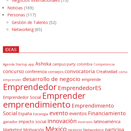
Negocios Internacionales
(73)
Noticias
(169)
Personas
(117)
Gestión de Talento
(52)
Networking
(65)
IDEAS
Ashoka
campus party
colombia
Agenda Startup
app
Competencia
concurso
convocatoria
conferencia
Creatividad
consejos
cómo
desarrollo de negocio
emprende
emprender
Emprendedor
EmprendedorES
Emprender
Emprendedor Social
emprendimiento
Emprendimiento
evento
Social
Financiamiento
eventos
España
Estrategia
innovación
latinoamérica
impacto social
ganador
inversión
México
participa
Marketing
Motivación
negocio
Networking