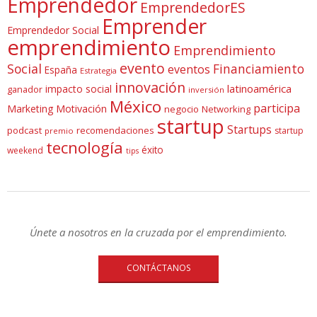
Emprendedor
EmprendedorES
Emprender
Emprendedor Social
emprendimiento
Emprendimiento
evento
Social
Financiamiento
eventos
España
Estrategia
innovación
latinoamérica
impacto social
ganador
inversión
México
participa
Marketing
Motivación
negocio
Networking
startup
Startups
podcast
recomendaciones
startup
premio
tecnología
éxito
weekend
tips
Únete a nosotros en la cruzada por el emprendimiento.
CONTÁCTANOS