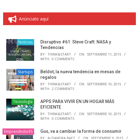
Anúnciate aquí
Noticias
Disruptivo #61: Steve Craft: NASA y
Tendencias
BY:
THINK&START
ON:
SEPTIEMBRE 11, 2015
WITH:
0 COMMENTS
Startups
Beldot, la nueva tendencia en mesas de
regalos
BY:
THINK&START
ON:
SEPTIEMBRE 10, 2015
WITH:
2 COMMENTS
Tecnología
APPS PARA VIVIR EN UN HOGAR MÁS
EFICIENTE
BY:
THINK&START
ON:
SEPTIEMBRE 10, 2015
WITH:
0 COMMENTS
EmprendedorES
Gus, va a cambiar la forma de consumir
BY:
ALEJANDRA BAEZ
ON:
SEPTIEMBRE 9, 2015