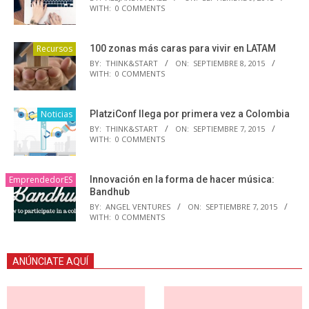
WITH:
0 COMMENTS
Recursos
100 zonas más caras para vivir en LATAM
BY:
THINK&START
ON:
SEPTIEMBRE 8, 2015
WITH:
0 COMMENTS
Noticias
PlatziConf llega por primera vez a Colombia
BY:
THINK&START
ON:
SEPTIEMBRE 7, 2015
WITH:
0 COMMENTS
EmprendedorES
Innovación en la forma de hacer música:
Bandhub
BY:
ANGEL VENTURES
ON:
SEPTIEMBRE 7, 2015
WITH:
0 COMMENTS
ANÚNCIATE AQUÍ