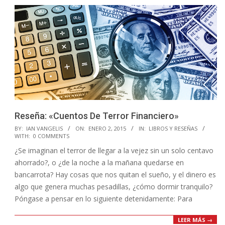
Reseña: «Cuentos De Terror Financiero»
2015-
BY:
IAN VANGELIS
ON:
ENERO 2, 2015
IN:
LIBROS Y RESEÑAS
WITH:
0 COMMENTS
01-
¿Se imaginan el terror de llegar a la vejez sin un solo centavo
02
ahorrado?, o ¿de la noche a la mañana quedarse en
bancarrota? Hay cosas que nos quitan el sueño, y el dinero es
algo que genera muchas pesadillas, ¿cómo dormir tranquilo?
Póngase a pensar en lo siguiente detenidamente: Para
LEER MÁS →