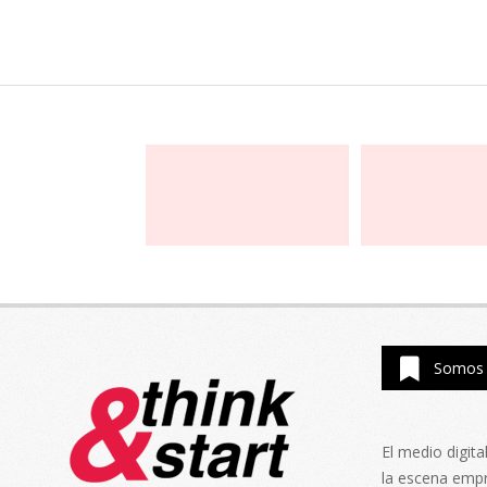
Somos 
El medio digit
la escena emp