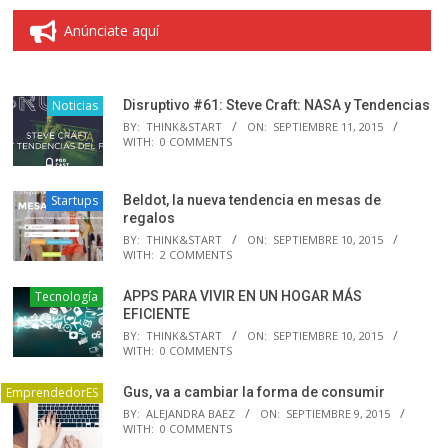
Anúnciate aquí
Noticias
Disruptivo #61: Steve Craft: NASA y Tendencias
BY:
THINK&START
ON:
SEPTIEMBRE 11, 2015
WITH:
0 COMMENTS
Startups
Beldot, la nueva tendencia en mesas de
regalos
BY:
THINK&START
ON:
SEPTIEMBRE 10, 2015
WITH:
2 COMMENTS
Tecnología
APPS PARA VIVIR EN UN HOGAR MÁS
EFICIENTE
BY:
THINK&START
ON:
SEPTIEMBRE 10, 2015
WITH:
0 COMMENTS
EmprendedorES
Gus, va a cambiar la forma de consumir
BY:
ALEJANDRA BAEZ
ON:
SEPTIEMBRE 9, 2015
WITH:
0 COMMENTS