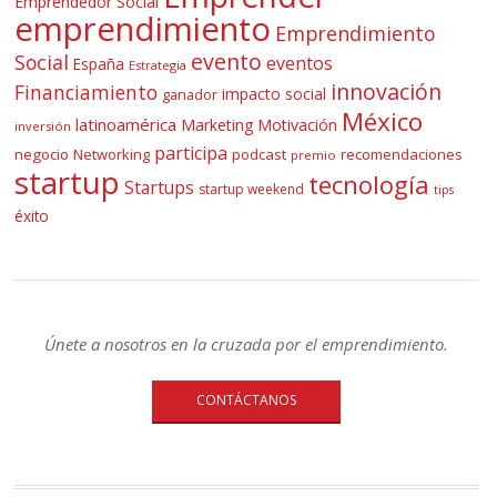
Emprendedor Social
emprendimiento
Emprendimiento
evento
Social
eventos
España
Estrategia
innovación
Financiamiento
impacto social
ganador
México
latinoamérica
Marketing
Motivación
inversión
participa
negocio
Networking
podcast
recomendaciones
premio
startup
tecnología
Startups
startup weekend
tips
éxito
Únete a nosotros en la cruzada por el emprendimiento.
CONTÁCTANOS