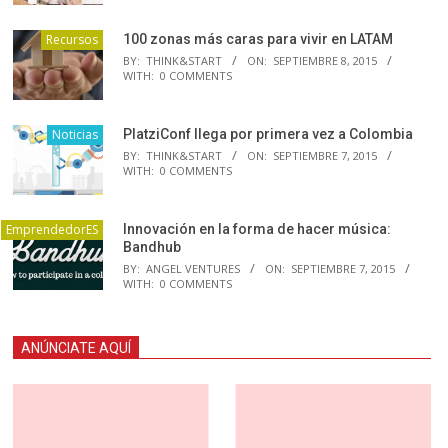
Recursos
100 zonas más caras para vivir en LATAM
BY:
THINK&START
ON:
SEPTIEMBRE 8, 2015
WITH:
0 COMMENTS
Noticias
PlatziConf llega por primera vez a Colombia
BY:
THINK&START
ON:
SEPTIEMBRE 7, 2015
WITH:
0 COMMENTS
EmprendedorES
Innovación en la forma de hacer música:
Bandhub
BY:
ANGEL VENTURES
ON:
SEPTIEMBRE 7, 2015
WITH:
0 COMMENTS
ANÚNCIATE AQUÍ