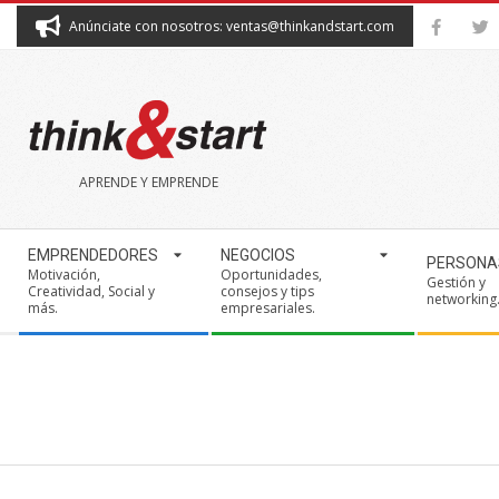
Skip
Anúnciate con nosotros: ventas@thinkandstart.com
to
content
THINK&START
APRENDE Y EMPRENDE
Secondary
EMPRENDEDORES
NEGOCIOS
PERSONA
Navigation
Motivación,
Oportunidades,
Gestión y
Creatividad, Social y
consejos y tips
Menu
networking
más.
empresariales.