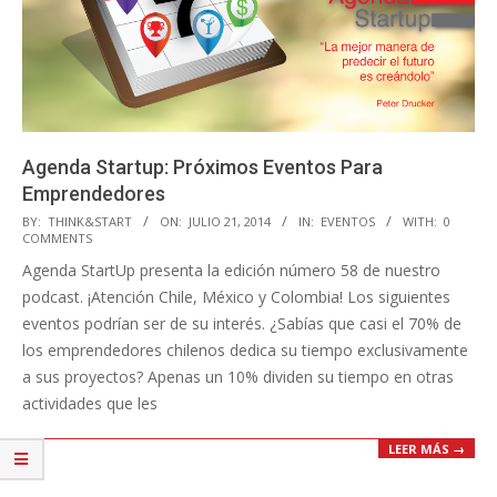
Agenda Startup: Próximos Eventos Para
Emprendedores
2014-
BY:
THINK&START
ON:
JULIO 21, 2014
IN:
EVENTOS
WITH:
0
COMMENTS
07-
Agenda StartUp presenta la edición número 58 de nuestro
21
podcast. ¡Atención Chile, México y Colombia! Los siguientes
eventos podrían ser de su interés. ¿Sabías que casi el 70% de
los emprendedores chilenos dedica su tiempo exclusivamente
a sus proyectos? Apenas un 10% dividen su tiempo en otras
actividades que les
LEER MÁS →