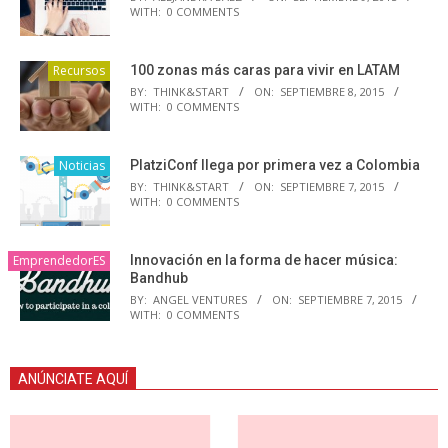
WITH:
0 COMMENTS
Recursos
100 zonas más caras para vivir en LATAM
BY:
THINK&START
ON:
SEPTIEMBRE 8, 2015
WITH:
0 COMMENTS
Noticias
PlatziConf llega por primera vez a Colombia
BY:
THINK&START
ON:
SEPTIEMBRE 7, 2015
WITH:
0 COMMENTS
EmprendedorES
Innovación en la forma de hacer música:
Bandhub
BY:
ANGEL VENTURES
ON:
SEPTIEMBRE 7, 2015
WITH:
0 COMMENTS
ANÚNCIATE AQUÍ