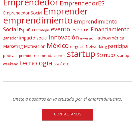
Emprendedor
EmprendedorES
Emprender
Emprendedor Social
emprendimiento
Emprendimiento
evento
Social
Financiamiento
eventos
España
Estrategia
innovación
latinoamérica
impacto social
ganador
inversión
México
participa
Marketing
Motivación
negocio
Networking
startup
Startups
podcast
recomendaciones
startup
premio
tecnología
éxito
weekend
tips
Únete a nosotros en la cruzada por el emprendimiento.
CONTÁCTANOS