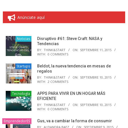
Anúnciate aquí
Noticias
Disruptivo #61: Steve Craft: NASA y
Tendencias
BY:
THINK&START
ON:
SEPTIEMBRE 11, 2015
WITH:
0 COMMENTS
Startups
Beldot, la nueva tendencia en mesas de
regalos
BY:
THINK&START
ON:
SEPTIEMBRE 10, 2015
WITH:
2 COMMENTS
Tecnología
APPS PARA VIVIR EN UN HOGAR MÁS
EFICIENTE
BY:
THINK&START
ON:
SEPTIEMBRE 10, 2015
WITH:
0 COMMENTS
EmprendedorES
Gus, va a cambiar la forma de consumir
BY:
ALEJANDRA BAEZ
ON:
SEPTIEMBRE 9, 2015