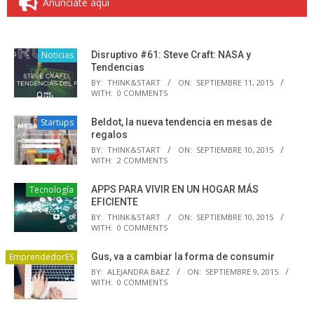
Anúnciate aquí
Noticias
Disruptivo #61: Steve Craft: NASA y
Tendencias
BY:
THINK&START
ON:
SEPTIEMBRE 11, 2015
WITH:
0 COMMENTS
Startups
Beldot, la nueva tendencia en mesas de
regalos
BY:
THINK&START
ON:
SEPTIEMBRE 10, 2015
WITH:
2 COMMENTS
Tecnología
APPS PARA VIVIR EN UN HOGAR MÁS
EFICIENTE
BY:
THINK&START
ON:
SEPTIEMBRE 10, 2015
WITH:
0 COMMENTS
EmprendedorES
Gus, va a cambiar la forma de consumir
BY:
ALEJANDRA BAEZ
ON:
SEPTIEMBRE 9, 2015
WITH:
0 COMMENTS