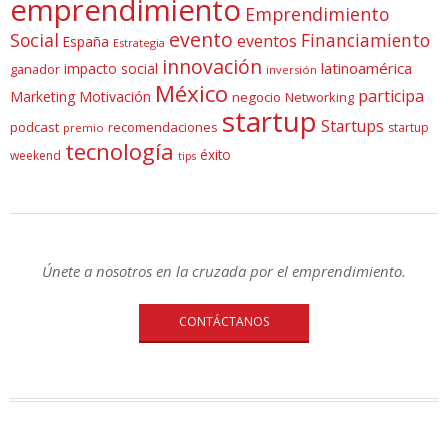
emprendimiento
Emprendimiento
evento
Social
Financiamiento
eventos
España
Estrategia
innovación
latinoamérica
impacto social
ganador
inversión
México
participa
Marketing
Motivación
negocio
Networking
startup
Startups
podcast
recomendaciones
startup
premio
tecnología
éxito
weekend
tips
Únete a nosotros en la cruzada por el emprendimiento.
CONTÁCTANOS