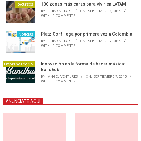
Recursos
100 zonas más caras para vivir en LATAM
BY:
THINK&START
ON:
SEPTIEMBRE 8, 2015
WITH:
0 COMMENTS
Noticias
PlatziConf llega por primera vez a Colombia
BY:
THINK&START
ON:
SEPTIEMBRE 7, 2015
WITH:
0 COMMENTS
EmprendedorES
Innovación en la forma de hacer música:
Bandhub
BY:
ANGEL VENTURES
ON:
SEPTIEMBRE 7, 2015
WITH:
0 COMMENTS
ANÚNCIATE AQUÍ