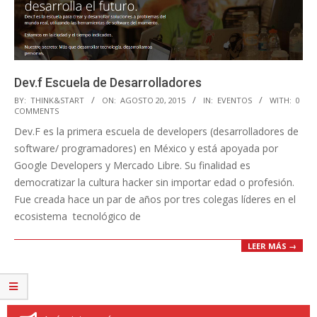
Dev.f Escuela de Desarrolladores
2015-
BY:
THINK&START
ON:
AGOSTO 20, 2015
IN:
EVENTOS
WITH:
0
COMMENTS
08-
Dev.F es la primera escuela de developers (desarrolladores de
20
software/ programadores) en México y está apoyada por
Google Developers y Mercado Libre. Su finalidad es
democratizar la cultura hacker sin importar edad o profesión.
Fue creada hace un par de años por tres colegas líderes en el
ecosistema tecnológico de
LEER MÁS →